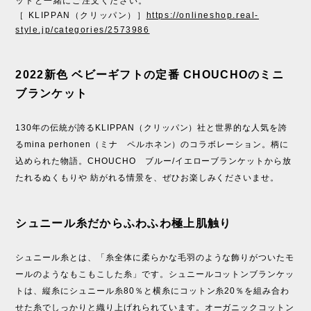
ットと一緒にご注文ください。
［ KLIPPAN（クリッパン）］
https://onlineshop.real-
style.jp/categories/2573986
2022新色 ベビーギフトの定番 CHOUCHOのミニ
ブランケット
130年の伝統が誇るKLIPPAN（クリッパン）社と世界的な人気を誇
るmina perhonen（ミナ ペルホネン）のコラボレーション。柄に
込められた物語。CHOUCHO ブルー/イエローブランケットから放
たれるぬくもりや 紡がれる情景を、ぜひお楽しみくださいませ。
シュニール糸だからふわふわ極上肌触り
シュニール糸とは、「糸全体に柔らかな毛羽のような飾りがついたモ
ールのようなもこもこした糸」です。シュニールコットンブランケッ
トは、縦糸にシュニール糸80％と横糸にコットン糸20％を組み合わ
せた糸でしっかりと織り上げれられています。オーガニックコットン