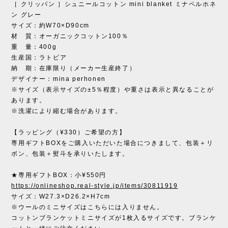
［ クリッパン ］シュニールコットン mini blanket ミナペルホネ
ン グレー
サイズ：約W70×D90cm
材 質：オーガニックコットン100％
重 量：400g
生産国：ラトビア
納 期：在庫限り（メーカー生産終了）
デザイナー：mina perhonen
※サイズ（表示サイズの±5％程度）や重さは表示と異なることが
あります。
※洗濯により縮む場合があります。
【ラッピング（¥330）ご希望の方】
専用ギフトBOXをご購入いただいた場合につきまして、包装＋リ
ボン、包装＋熨斗を承りいたします。
★専用ギフトBOX：小¥550円
https://onlineshop.real-style.jp/items/30811919
サイズ：W27.3×D26.2×H7cm
※ウールのミニサイズはこちらには入りません。
コットンブランケットミニサイズが1枚入るサイズです。ブランケ