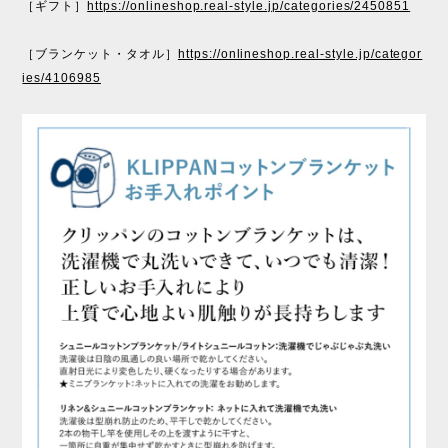
［ギフト］
https://onlineshop.real-style.jp/categories/2450851
［ブランケット・タオル］
https://onlineshop.real-style.jp/categor
ies/4106985