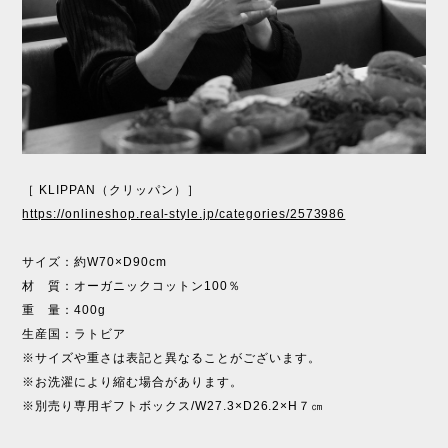
［ KLIPPAN（クリッパン）］
https://onlineshop.real-style.jp/categories/2573986
サイズ：約W70×D90cm
材 質：オーガニックコットン100％
重 量：400g
生産国：ラトビア
※サイズや重さは表記と異なることがございます。
※お洗濯により縮む場合があります。
※別売り専用ギフトボックス/W27.3×D26.2×H７㎝