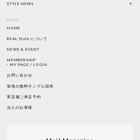
STYLE NEWS
GUIDE
HOME
CHUSEN てぬぐい ローズ［ Mustakivi ］
2026/05/19
REAL Style について
NEWS & EVENT
MEMBERSHIP
CHUSEN てぬぐい 中べんけい［ Mustakivi ］
MY PAGE / LOGIN
2026/05/19
お問い合わせ
張地の無料サンプル請求
実店舗ご来店予約
CHUSEN てぬぐい べんけい［ Mustakivi ］
2026/05/19
法人のお客様
Tempo Drop ドーン［ヒャクパーセント］
2026/05/19