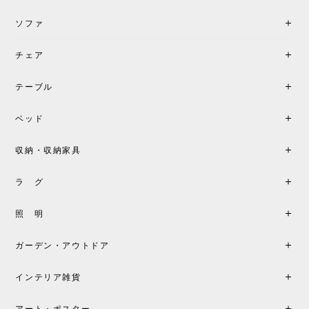
す。
ソファ
チェア
《レビューでピロープレゼント》BKF Chair バタフライチェア MARIPOSA ブラック ［cuero］
BKFブラック/レビュー投稿する
2026/06/07
テーブル
座り心地が良いです。購入して良かったです。
ベッド
収納・収納家具
《レビューキャンペーン》MG501 キューバチェア OUTDOOR チーク フラットロープ セサミ［カールハンセン&サン］
2026/05/31
ラ グ
製品もご対応も非常に良く、購入して本当に良かっ
照 明
たです。製品仕様や納期について不明点があった際
も丁寧にご案内頂き、安心して購入できました。ま
ガーデン・アウトドア
た、届いた製品も梱包含め非常にきれいな状態で大
満足です。またこちらのショップで製品購入し、イ
インテリア雑貨
ンテリアづくりを楽しんでいきたいと思います。
アート・ポスター