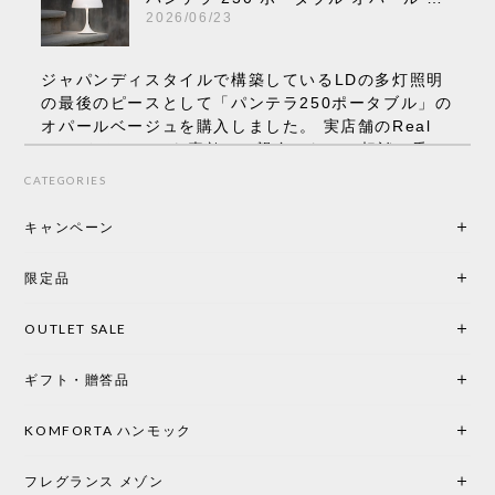
2026/06/23
ジャパンディスタイルで構築しているLDの多灯照明
の最後のピースとして「パンテラ250ポータブル」の
オパールベージュを購入しました。 実店舗のReal
Styleさんはとても素敵で、親身になって相談に乗っ
てくださり、本当にインテリアが好きなのだと感じ
CATEGORIES
られたのでこちらで購入させていただきました。 最
後までオパールホワイトと迷いましたが、空間全体
キャンペーン
の統一感や温かみのある雰囲気を考慮してベージュ
を選択。結果は大正解でした。 インテリアに美しく
限定品
馴染み、これ一つ灯すだけで空間の心地よさと柔ら
かさが一気に引き立ちます。夜のひとときがさらに
OUTLET SALE
楽しみな時間になりました。 コードレスの利便性は
もちろん、乳白色のシェードから溢れる優しい透過
ギフト・贈答品
光は眺めているだけで癒やされます。 あまりの素晴
らしさに、キッチンカウンター用として、もう一回
り小さい「160ポータブル」のオパールベージュも追
KOMFORTA ハンモック
加で注文してしまいました。 お部屋の雰囲気を格上
げしてくれる、心からおすすめしたい名作ランプで
フレグランス メゾン