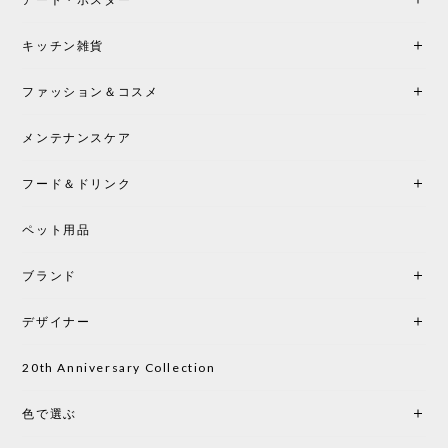
シートクッションプレゼント！CH24 Yチェア ビーチ SOFT BY ILSE CRAWFORD FALU［カールハンセン&サン］
キッチン雑貨
2026/05/25
ファッション＆コスメ
この色とピューターの2色買いました。黒も購入検討
中です。
メンテナンスケア
フード＆ドリンク
シートクッションプレゼント CH24 Yチェア ビーチ SOFT BY ILSE CRAWFORD PEWTER［カールハンセン&サン］
ペット用品
2026/05/25
ブランド
初めて購入したショップです。 確認の電話やメール
をして、対応が良かったので、商品の到着をドキド
デザイナー
キしながら待っています。 商品が届いたら、また買
い物したいと思っています。
20th Anniversary Collection
色で選ぶ
CHUSEN てぬぐい なかよし［ Mustakivi ］
2026/05/19