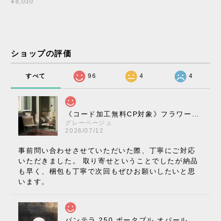
¥8,030
ショップの評価
すべて
96
4
4
《コード加工無料CP対象》フラワーポット ペンダントライト VP10［ &Tradition ］
グレーベージュ
2026/07/12
事前問い合わせさせていただいた際、丁寧にご対応
いただきました。 取り寄せということでしたが納品
も早く、梱包も丁寧で次回もぜひお願いしたいと思
います。
パンテラ 250 ポータブル オパール V3 全13色［ ルイスポールセン ］