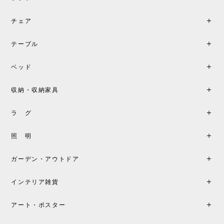
チェア
《レビューでピロープレゼント》BKF Chair バタフライチェア MARIPOSA ブラック ［cuero］
BKFブラック/レビュー投稿する
2026/06/07
テーブル
座り心地が良いです。購入して良かったです。
ベッド
収納・収納家具
《レビューキャンペーン》MG501 キューバチェア OUTDOOR チーク フラットロープ セサミ［カールハンセン&サン］
2026/05/31
ラ グ
製品もご対応も非常に良く、購入して本当に良かっ
照 明
たです。製品仕様や納期について不明点があった際
も丁寧にご案内頂き、安心して購入できました。ま
ガーデン・アウトドア
た、届いた製品も梱包含め非常にきれいな状態で大
満足です。またこちらのショップで製品購入し、イ
インテリア雑貨
ンテリアづくりを楽しんでいきたいと思います。
アート・ポスター