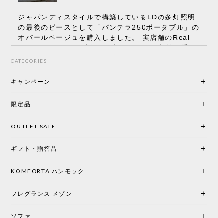
ジャパンディスタイルで構築しているLDの多灯照明
の最後のピースとして「パンテラ250ポータブル」の
オパールベージュを購入しました。 実店舗のReal
Styleさんはとても素敵で、親身になって相談に乗っ
てくださり、本当にインテリアが好きなのだと感じ
CATEGORIES
られたのでこちらで購入させていただきました。 最
後までオパールホワイトと迷いましたが、空間全体
キャンペーン
の統一感や温かみのある雰囲気を考慮してベージュ
を選択。結果は大正解でした。 インテリアに美しく
限定品
馴染み、これ一つ灯すだけで空間の心地よさと柔ら
かさが一気に引き立ちます。夜のひとときがさらに
OUTLET SALE
楽しみな時間になりました。 コードレスの利便性は
もちろん、乳白色のシェードから溢れる優しい透過
ギフト・贈答品
光は眺めているだけで癒やされます。 あまりの素晴
らしさに、キッチンカウンター用として、もう一回
り小さい「160ポータブル」のオパールベージュも追
KOMFORTA ハンモック
加で注文してしまいました。 お部屋の雰囲気を格上
げしてくれる、心からおすすめしたい名作ランプで
フレグランス メゾン
す。
ソファ