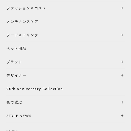
ファッション＆コスメ
この色とピューターの2色買いました。黒も購入検討
中です。
メンテナンスケア
フード＆ドリンク
シートクッションプレゼント CH24 Yチェア ビーチ SOFT BY ILSE CRAWFORD PEWTER［カールハンセン&サン］
ペット用品
2026/05/25
ブランド
初めて購入したショップです。 確認の電話やメール
をして、対応が良かったので、商品の到着をドキド
デザイナー
キしながら待っています。 商品が届いたら、また買
い物したいと思っています。
20th Anniversary Collection
色で選ぶ
CHUSEN てぬぐい なかよし［ Mustakivi ］
2026/05/19
STYLE NEWS
GUIDE