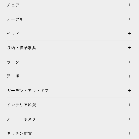
チェア
《レビューでピロープレゼント》BKF Chair バタフライチェア MARIPOSA ブラック ［cuero］
BKFブラック/レビュー投稿する
2026/06/07
テーブル
座り心地が良いです。購入して良かったです。
ベッド
収納・収納家具
《レビューキャンペーン》MG501 キューバチェア OUTDOOR チーク フラットロープ セサミ［カールハンセン&サン］
2026/05/31
ラ グ
製品もご対応も非常に良く、購入して本当に良かっ
照 明
たです。製品仕様や納期について不明点があった際
も丁寧にご案内頂き、安心して購入できました。ま
ガーデン・アウトドア
た、届いた製品も梱包含め非常にきれいな状態で大
満足です。またこちらのショップで製品購入し、イ
インテリア雑貨
ンテリアづくりを楽しんでいきたいと思います。
アート・ポスター
シートクッションプレゼント！CH24 Yチェア ビーチ SOFT BY ILSE CRAWFORD FALU［カールハンセン&サン］
キッチン雑貨
2026/05/25