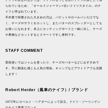
ナイフの歴史のなかでは、ドイツのもっとも古いナイフの形として知
られているため、「オールドジャーマン=古いドイツスタイル」のナ
イフと呼ばれています。
手作業で研磨された大きめの刃は、バゲットやロールパンだけでな
く、チーズやサラミをカットし、またバターのスプレッダーとしても
お使いになれます。卓上にカッティングボードと一緒に出し、チーズ
や果物などカットするとスマートですし便利です。
STAFF COMMENT
普段使いではジャムを塗ったり、チーズやバターなどにおすすめで
す。手に馴染む感じも人気の理由。キャンプなどアウトドアでも活躍
します！
Robert Herder（風車のナイフ）/ ブランド
1872年にロベルト・ヘアダーによって設立。ドイツ・ゾーリンゲン
のナイフ専業ブランド。