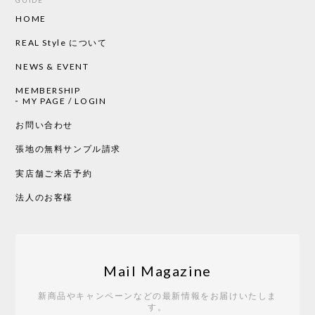
HOME
CHUSEN てぬぐい ローズ［ Mustakivi ］
2026/05/19
REAL Style について
NEWS & EVENT
MEMBERSHIP
CHUSEN てぬぐい 中べんけい［ Mustakivi ］
MY PAGE / LOGIN
2026/05/19
お問い合わせ
張地の無料サンプル請求
実店舗ご来店予約
CHUSEN てぬぐい べんけい［ Mustakivi ］
2026/05/19
法人のお客様
Tempo Drop ドーン［ヒャクパーセント］
2026/05/19
Mail Magazine
新商品やキャンペーンなどの最新情報をお届けいたしま
す。