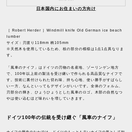
日本国内にお住まいの方向け
［ Robert Herder ］Windmill knife Old German ice beach
lumber
サイズ：刃渡り118mm 柄105mm
※天然木を使用しているため、枝の部分の模様は1点1点異なりま
す。
「風車のナイフ」はドイツの刃物の名産地、ゾーリンゲン地方
で、100年以上前の製法を受け継いで作られる高品質なナイフで
す。技術に裏付けられた切れ味、持ち心地、使い勝手がすばらし
い一方、なんといってもデザインがいいです。全体のフォルム、
刃部分の輝き、ひょうひょうとした風車のロゴ。木部の自然なつ
やは使い込むほど味わいを増していきます。
ドイツ100年の伝統を受け継ぐ「風車のナイフ」