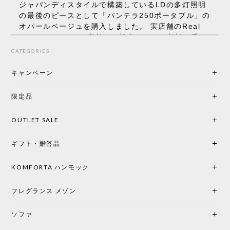
ジャパンディスタイルで構築しているLDの多灯照明
の最後のピースとして「パンテラ250ポータブル」の
オパールベージュを購入しました。 実店舗のReal
Styleさんはとても素敵で、親身になって相談に乗っ
てくださり、本当にインテリアが好きなのだと感じ
CATEGORIES
られたのでこちらで購入させていただきました。 最
後までオパールホワイトと迷いましたが、空間全体
キャンペーン
の統一感や温かみのある雰囲気を考慮してベージュ
を選択。結果は大正解でした。 インテリアに美しく
限定品
馴染み、これ一つ灯すだけで空間の心地よさと柔ら
かさが一気に引き立ちます。夜のひとときがさらに
OUTLET SALE
楽しみな時間になりました。 コードレスの利便性は
もちろん、乳白色のシェードから溢れる優しい透過
ギフト・贈答品
光は眺めているだけで癒やされます。 あまりの素晴
らしさに、キッチンカウンター用として、もう一回
り小さい「160ポータブル」のオパールベージュも追
KOMFORTA ハンモック
加で注文してしまいました。 お部屋の雰囲気を格上
げしてくれる、心からおすすめしたい名作ランプで
フレグランス メゾン
す。
ソファ