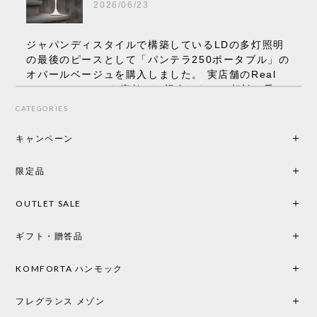
2026/06/23
ジャパンディスタイルで構築しているLDの多灯照明
の最後のピースとして「パンテラ250ポータブル」の
オパールベージュを購入しました。 実店舗のReal
Styleさんはとても素敵で、親身になって相談に乗っ
てくださり、本当にインテリアが好きなのだと感じ
CATEGORIES
られたのでこちらで購入させていただきました。 最
後までオパールホワイトと迷いましたが、空間全体
キャンペーン
の統一感や温かみのある雰囲気を考慮してベージュ
を選択。結果は大正解でした。 インテリアに美しく
限定品
馴染み、これ一つ灯すだけで空間の心地よさと柔ら
かさが一気に引き立ちます。夜のひとときがさらに
OUTLET SALE
楽しみな時間になりました。 コードレスの利便性は
もちろん、乳白色のシェードから溢れる優しい透過
ギフト・贈答品
光は眺めているだけで癒やされます。 あまりの素晴
らしさに、キッチンカウンター用として、もう一回
り小さい「160ポータブル」のオパールベージュも追
KOMFORTA ハンモック
加で注文してしまいました。 お部屋の雰囲気を格上
げしてくれる、心からおすすめしたい名作ランプで
フレグランス メゾン
す。