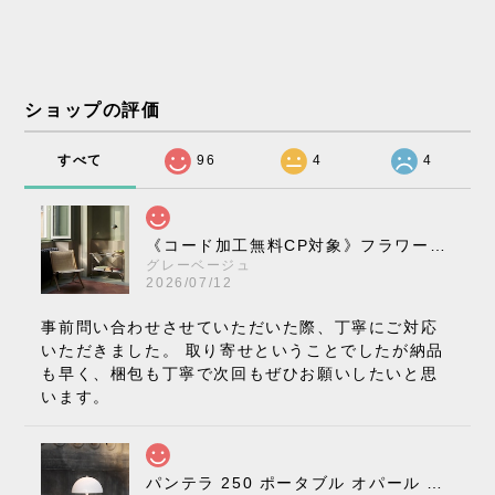
ショップの評価
すべて
96
4
4
《コード加工無料CP対象》フラワーポット ペンダントライト VP10［ &Tradition ］
グレーベージュ
2026/07/12
事前問い合わせさせていただいた際、丁寧にご対応
いただきました。 取り寄せということでしたが納品
も早く、梱包も丁寧で次回もぜひお願いしたいと思
います。
パンテラ 250 ポータブル オパール V3 全13色［ ルイスポールセン ］