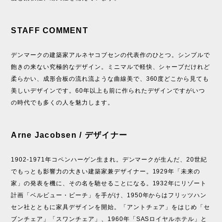
STAFF COMMENT
デンマークの建築家アルネヤコブセンの代表作のひとつ。シンプルで
飽きの来ない究極的なデザイン。ミニマルで軽快、シャープだけれど
柔らかい、成形合板の流れ流ような曲線美で、360度どこから見ても
美しいデザインです。60年以上も前に作られたデザインですがいつ
の時代でも多くの人を魅力します。
Arne Jacobsen / デザイナー
1902-1971年コペンハーゲン生まれ。デンマークが生んだ、20世紀
でもっとも影響力の大きい建築家兼デザイナー。1929年「未来の
家」の発表を機に、その名を馳せることになる。1932年にリゾート
計画「ベルビュー・ビーチ」を手がけ、1950年からはフリッツハン
セン社とともに家具デザインを開始。「アントチェア」をはじめ「セ
ブンチェア」「スワンチェア」、1960年「SASロイヤルホテル」と