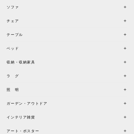
ソファ
チェア
《レビューでピロープレゼント》BKF Chair バタフライチェア MARIPOSA ブラック ［cuero］
BKFブラック/レビュー投稿する
2026/06/07
テーブル
座り心地が良いです。購入して良かったです。
ベッド
収納・収納家具
《レビューキャンペーン》MG501 キューバチェア OUTDOOR チーク フラットロープ セサミ［カールハンセン&サン］
2026/05/31
ラ グ
製品もご対応も非常に良く、購入して本当に良かっ
照 明
たです。製品仕様や納期について不明点があった際
も丁寧にご案内頂き、安心して購入できました。ま
ガーデン・アウトドア
た、届いた製品も梱包含め非常にきれいな状態で大
満足です。またこちらのショップで製品購入し、イ
インテリア雑貨
ンテリアづくりを楽しんでいきたいと思います。
アート・ポスター