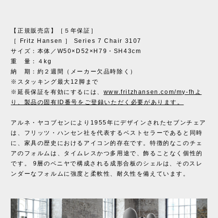
【正規販売店】［５年保証］
［ Fritz Hansen ］ Series 7 Chair 3107
サイズ：本体／W50×D52×H79・SH43cm
重 量：４kg
納 期：約２週間（メーカー欠品時除く）
※スタッキング最大12脚まで
※延長保証を有効にするには、
www.fritzhansen.com/my-fhよ
り、製品の固有ID番号をご登録いただく必要があります。
アルネ・ヤコブセンにより1955年にデザインされたセブンチェア
は、フリッツ・ハンセン社を代表するベストセラーであると同時
に、家具の歴史におけるアイコン的存在です。特徴的なこのチェ
アのフォルムは、タイムレスかつ多用途で、飾ることなく個性的
です。 9層のベニヤで構成される成形合板のシェルは、そのスレ
ンダーなフォルムに強度と柔軟性、耐久性を備えています。