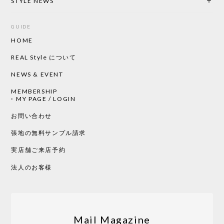
STYLE NEWS
GUIDE
HOME
CHUSEN てぬぐい ローズ［ Mustakivi ］
2026/05/19
REAL Style について
NEWS & EVENT
MEMBERSHIP
CHUSEN てぬぐい 中べんけい［ Mustakivi ］
MY PAGE / LOGIN
2026/05/19
お問い合わせ
張地の無料サンプル請求
実店舗ご来店予約
CHUSEN てぬぐい べんけい［ Mustakivi ］
2026/05/19
法人のお客様
Tempo Drop ドーン［ヒャクパーセント］
2026/05/19
Mail Magazine