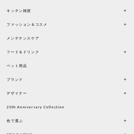
シートクッションプレゼント！CH24 Yチェア ビーチ SOFT BY ILSE CRAWFORD FALU［カールハンセン&サン］
キッチン雑貨
2026/05/25
ファッション＆コスメ
この色とピューターの2色買いました。黒も購入検討
中です。
メンテナンスケア
フード＆ドリンク
シートクッションプレゼント CH24 Yチェア ビーチ SOFT BY ILSE CRAWFORD PEWTER［カールハンセン&サン］
ペット用品
2026/05/25
ブランド
初めて購入したショップです。 確認の電話やメール
をして、対応が良かったので、商品の到着をドキド
デザイナー
キしながら待っています。 商品が届いたら、また買
い物したいと思っています。
20th Anniversary Collection
色で選ぶ
CHUSEN てぬぐい なかよし［ Mustakivi ］
2026/05/19