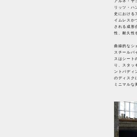
アルネ・ヤ
リッツ・ハ
史における
イムレスか
される成形
性、耐久性
曲線的なシ
スチールパ
スはシート
り、スタッ
ントパディ
のディスク
ミニマルな