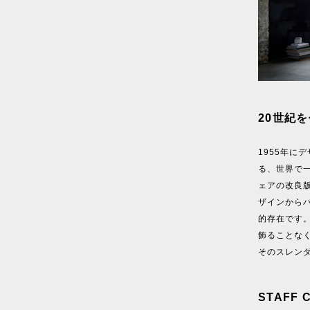
20世紀を
1955年に
る、世界で
ェアの改良
ザインから
的存在です
飾ることな
そのスレン
STAFF 