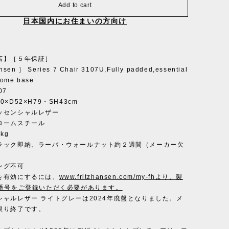
Add to cart
日本国内にお住まいの方向け
店】［５年保証］
nsen ］ Series 7 Chair 3107U,Fully padded,essential
rome base
07
×D52×H79・SH43cm
ッセンシャルレザー
ロームスチール
kg
ラック即納、ラーバ・ウォールナット約２週間（メーカー欠
ング不可
を有効にするには、
www.fritzhansen.com/my-fhより、製
D番号をご登録いただく必要があります。
シャルレザー ライトグレーは2024年廃盤となりました。メ
限り終了です。