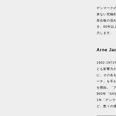
デンマーク
来ない究極
形合板の流
す。60年
力します。
Arne J
1902-1
とも影響力の
に、その名を
ーチ」を手が
を開始。「
960年「S
1年「デン
ど、数々の