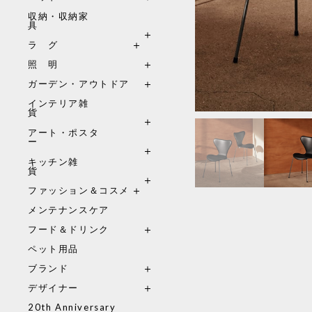
収納・収納家
具
ラ グ
照 明
ガーデン・アウトドア
インテリア雑
貨
アート・ポスタ
ー
キッチン雑
貨
ファッション＆コスメ
メンテナンスケア
フード＆ドリンク
ペット用品
ブランド
デザイナー
20th Anniversary