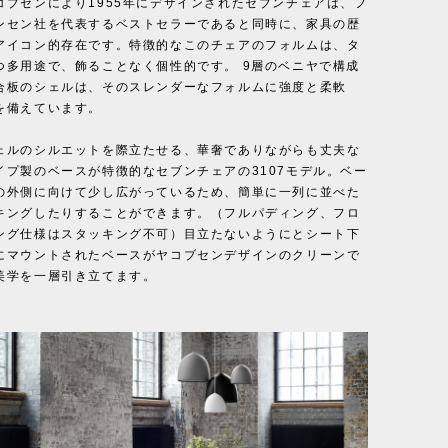
コブセンにより1955年にデザインされたセブンチェアは、フ
ンセン社を代表するベストセラーであると同時に、家具の歴
アイコン的存在です。特徴的なこのチェアのフォルムは、タ
つ多用途で、飾ることなく個性的です。 9層のベニヤで構成
合板のシェルは、そのスレンダーなフォルムに強度と柔軟
を備えています。
ェルのシルエットを際立たせる、華奢でありながらも丈夫な
イプ製のベースが特徴的なセブンチェアの3107モデル。ベー
の外側に向けて少し広がっているため、簡単に一列に並べた
キングしたりすることができます。（フルパディング、フロ
ング仕様はスタッキング不可）目立たないようにとシート下
にマウントされたベースがヤコブセンデザインのクリーンで
美学を一層引き立てます。