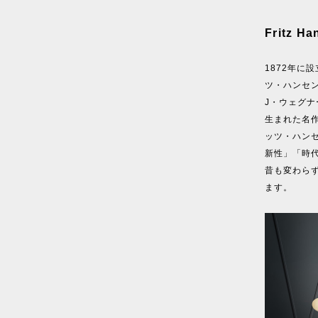
Fritz H
1872年に設
ツ・ハンセ
J・ウェグ
生まれた名
ッツ・ハン
新性」「時
昔も変わら
ます。