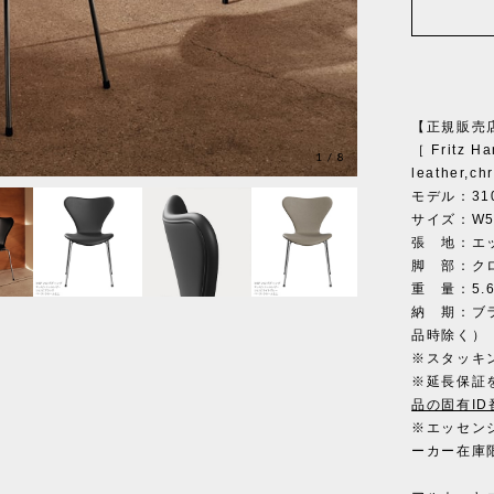
【正規販売
［ Fritz Ha
1
/
8
leather,ch
モデル：31
サイズ：W50
張 地：エ
脚 部：ク
重 量：5.6
納 期：ブ
品時除く）
※スタッキ
※延長保証
品の固有I
※エッセン
ーカー在庫