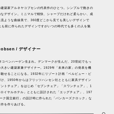
の建築家アルネヤコブセンの代表作のひとつ。シンプルで飽きの
的なデザイン。ミニマルで軽快、シャープだけれど柔らかい、成
れ流ような曲線美で、360度どこから見ても美しいデザインで
以上も前に作られたデザインですがいつの時代でも多くの人を魅
acobsen / デザイナー
971年コペンハーゲン生まれ。デンマークが生んだ、20世紀でもっ
大きい建築家兼デザイナー。1929年「未来の家」の発表を機
馳せることになる。1932年にリゾート計画「ベルビュー・ビ
け、1950年からはフリッツハンセン社とともに家具デザイン
アントチェア」をはじめ「セブンチェア」「スワンチェア」、1
ASロイヤルホテル」とともに設計された「エッグチェア」、197
マーク国立銀行」の設計時に作られた「バンカーズクロック」な
傑作を作りあげる。