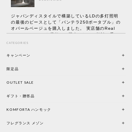
ジャパンディスタイルで構築しているLDの多灯照明
の最後のピースとして「パンテラ250ポータブル」の
オパールベージュを購入しました。 実店舗のReal
Styleさんはとても素敵で、親身になって相談に乗っ
てくださり、本当にインテリアが好きなのだと感じ
CATEGORIES
られたのでこちらで購入させていただきました。 最
後までオパールホワイトと迷いましたが、空間全体
キャンペーン
の統一感や温かみのある雰囲気を考慮してベージュ
を選択。結果は大正解でした。 インテリアに美しく
限定品
馴染み、これ一つ灯すだけで空間の心地よさと柔ら
かさが一気に引き立ちます。夜のひとときがさらに
OUTLET SALE
楽しみな時間になりました。 コードレスの利便性は
もちろん、乳白色のシェードから溢れる優しい透過
ギフト・贈答品
光は眺めているだけで癒やされます。 あまりの素晴
らしさに、キッチンカウンター用として、もう一回
り小さい「160ポータブル」のオパールベージュも追
KOMFORTA ハンモック
加で注文してしまいました。 お部屋の雰囲気を格上
げしてくれる、心からおすすめしたい名作ランプで
フレグランス メゾン
す。