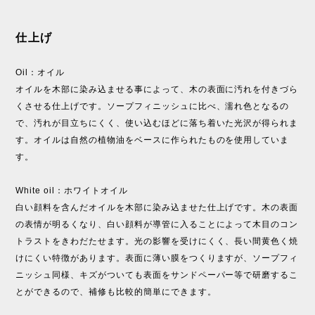
仕上げ
Oil：オイル
オイルを木部に染み込ませる事によって、木の表面に汚れを付きづら
くさせる仕上げです。ソープフィニッシュに比べ、濡れ色となるの
で、汚れが目立ちにくく、使い込むほどに落ち着いた光沢が得られま
す。オイルは自然の植物油をベースに作られたものを使用していま
す。
White oil：ホワイトオイル
白い顔料を含んだオイルを木部に染み込ませた仕上げです。木の表面
の表情が明るくなり、白い顔料が導管に入ることによって木目のコン
トラストをきわだたせます。光の影響を受けにくく、長い間黄色く焼
けにくい特徴があります。表面に薄い膜をつくりますが、ソープフィ
ニッシュ同様、キズがついても表面をサンドペーパー等で研磨するこ
とができるので、補修も比較的簡単にできます。