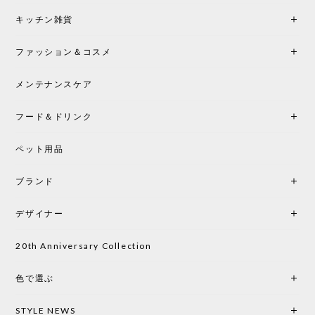
シートクッションプレゼント！CH24 Yチェア ビーチ SOFT BY ILSE CRAWFORD FALU［カールハンセン&サン］
キッチン雑貨
2026/05/25
ファッション＆コスメ
この色とピューターの2色買いました。黒も購入検討
中です。
メンテナンスケア
フード＆ドリンク
シートクッションプレゼント CH24 Yチェア ビーチ SOFT BY ILSE CRAWFORD PEWTER［カールハンセン&サン］
ペット用品
2026/05/25
ブランド
初めて購入したショップです。 確認の電話やメール
をして、対応が良かったので、商品の到着をドキド
デザイナー
キしながら待っています。 商品が届いたら、また買
い物したいと思っています。
20th Anniversary Collection
色で選ぶ
CHUSEN てぬぐい なかよし［ Mustakivi ］
2026/05/19
STYLE NEWS