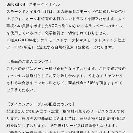
Smokd oil：スモークドオイル
スモークドオイル仕上げは、木の表面をスモークド色に施した染色仕
上げです。オーク材特有の木目のコントラストを際立たせます。人・
環境への負担を考慮したVOCの発生のないミネラルベースのオイル
を使用しているので、化学物質は一切含まれておりません。
※従来(2019年迄）のスモークドオーク材やスモークドステイン仕上
げ（2022年迄）に近似する自然の色素（酸化鉄）となります。
【商品のご購入について】
こちらの商品はメーカー取り寄せとなっております。ご注文確定後の
キャンセルは原則としてお受け致しかねます。 やむなくキャンセル
される場合はキャンセル料として、商品代金の50%を頂きますので
ご了承ください。
【ダイニングテーブルの配送について】
配達員2人にて組み立て・設置・梱包材引取りのサービスを含んでお
ります。家具等大型商品につきましては、商品金額とは別途個別に送
料を設定しております。 送料無料サービスは適応外となります。
（離島など一部地域につきましては別途見積もりとなりますのでご相