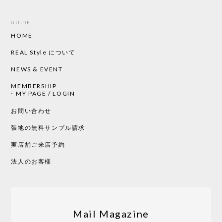
GUIDE
HOME
CHUSEN てぬぐい ローズ［ Mustakivi ］
2026/05/19
REAL Style について
NEWS & EVENT
MEMBERSHIP
CHUSEN てぬぐい 中べんけい［ Mustakivi ］
MY PAGE / LOGIN
2026/05/19
お問い合わせ
張地の無料サンプル請求
実店舗ご来店予約
CHUSEN てぬぐい べんけい［ Mustakivi ］
2026/05/19
法人のお客様
Tempo Drop ドーン［ヒャクパーセント］
2026/05/19
Mail Magazine