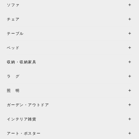
ソファ
チェア
《レビューでピロープレゼント》BKF Chair バタフライチェア MARIPOSA ブラック ［cuero］
BKFブラック/レビュー投稿する
2026/06/07
テーブル
座り心地が良いです。購入して良かったです。
ベッド
収納・収納家具
《レビューキャンペーン》MG501 キューバチェア OUTDOOR チーク フラットロープ セサミ［カールハンセン&サン］
2026/05/31
ラ グ
製品もご対応も非常に良く、購入して本当に良かっ
照 明
たです。製品仕様や納期について不明点があった際
も丁寧にご案内頂き、安心して購入できました。ま
ガーデン・アウトドア
た、届いた製品も梱包含め非常にきれいな状態で大
満足です。またこちらのショップで製品購入し、イ
インテリア雑貨
ンテリアづくりを楽しんでいきたいと思います。
アート・ポスター