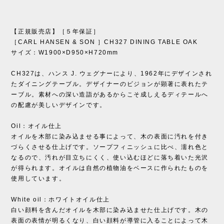
【正規販売店】［５年保証］
［CARL HANSEN & SON ］CH327 DINING TABLE OAK
サイズ：W1900×D950×H720mm
CH327は、ハンス J. ウェグナーにより、1962年にデザインされ
たダイニングテーブル。デザイナーのビジョンが顕著に表れたテ
ーブル。素材への深い造詣があるからこそ成しえるディテールへ
の配慮が美しいデザインです。
Oil：オイル仕上
オイルを木部に染み込ませる事によって、木の表面に汚れを付き
づらくさせる仕上げです。ソープフィニッシュに比べ、濡れ色と
なるので、汚れが目立ちにくく、使い込むほどに落ち着いた光沢
が得られます。オイルは自然の植物油をベースに作られたものを
使用しています。
White oil：ホワイトオイル仕上
白い顔料を含んだオイルを木部に染み込ませた仕上げです。木の
表面の表情が明るくなり、白い顔料が導管に入ることによって木