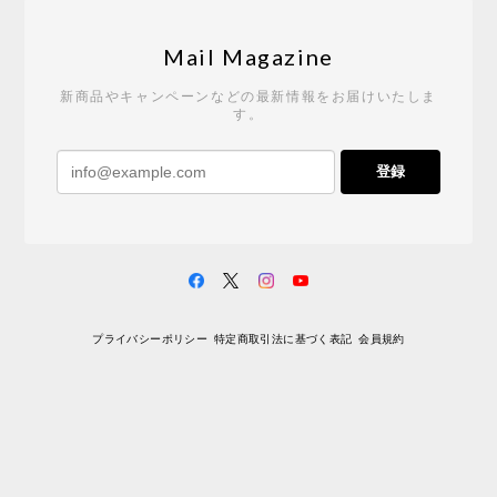
Tempo Drop ドーン［ヒャクパーセント］
2026/05/19
Mail Magazine
新商品やキャンペーンなどの最新情報をお届けいたしま
す。
《レビューキャンペーン》 CH24 Yチェア ウォールナット ナチュラル ペーパーコード （オイルフィニッシュ）［カールハンセン&サン］
登録
2026/04/27
サイトや商品に関する質問への回答が早く、また発
送時期も事前に連絡いただき、ショップの対応はと
ても良いです。 こちらの商品は2脚めの購入です
が、ウォールナットはやはり木目も色味も美しく、
満足です。1脚めは数年前に購入したので経年変化で
プライバシーポリシー
特定商取引法に基づく表記
会員規約
少し色が明るくなっていますが、2脚めもいずれ同じ
色味に落ち着いてくるかと思われます。（なお、6年
前は17万円でしたがそこから1.5倍に値上がりしてし
まいました。欲しい人は無理してでも早く買ったほ
うがいいかもしれません。） 一点気になったのは、
脚のうち1本が高さ調整のため数mmカットされてい
ましたが切りっぱなしのため、脚の下部のテーパー