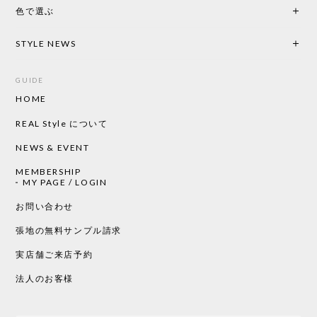
色で選ぶ
CHUSEN てぬぐい なかよし［ Mustakivi ］
2026/05/19
STYLE NEWS
GUIDE
HOME
CHUSEN てぬぐい ローズ［ Mustakivi ］
2026/05/19
REAL Style について
NEWS & EVENT
MEMBERSHIP
CHUSEN てぬぐい 中べんけい［ Mustakivi ］
MY PAGE / LOGIN
2026/05/19
お問い合わせ
張地の無料サンプル請求
実店舗ご来店予約
CHUSEN てぬぐい べんけい［ Mustakivi ］
2026/05/19
法人のお客様