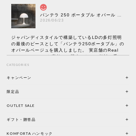
パンテラ 250 ポータブル オパール V3 全13色［ ルイスポールセン ］
2026/06/23
ジャパンディスタイルで構築しているLDの多灯照明
の最後のピースとして「パンテラ250ポータブル」の
オパールベージュを購入しました。 実店舗のReal
Styleさんはとても素敵で、親身になって相談に乗っ
てくださり、本当にインテリアが好きなのだと感じ
CATEGORIES
られたのでこちらで購入させていただきました。 最
後までオパールホワイトと迷いましたが、空間全体
キャンペーン
の統一感や温かみのある雰囲気を考慮してベージュ
を選択。結果は大正解でした。 インテリアに美しく
限定品
馴染み、これ一つ灯すだけで空間の心地よさと柔ら
かさが一気に引き立ちます。夜のひとときがさらに
OUTLET SALE
楽しみな時間になりました。 コードレスの利便性は
もちろん、乳白色のシェードから溢れる優しい透過
ギフト・贈答品
光は眺めているだけで癒やされます。 あまりの素晴
らしさに、キッチンカウンター用として、もう一回
り小さい「160ポータブル」のオパールベージュも追
KOMFORTA ハンモック