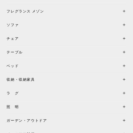
加で注文してしまいました。 お部屋の雰囲気を格上
げしてくれる、心からおすすめしたい名作ランプで
フレグランス メゾン
す。
ソファ
チェア
《レビューでピロープレゼント》BKF Chair バタフライチェア MARIPOSA ブラック ［cuero］
BKFブラック/レビュー投稿する
2026/06/07
テーブル
座り心地が良いです。購入して良かったです。
ベッド
収納・収納家具
《レビューキャンペーン》MG501 キューバチェア OUTDOOR チーク フラットロープ セサミ［カールハンセン&サン］
2026/05/31
ラ グ
製品もご対応も非常に良く、購入して本当に良かっ
照 明
たです。製品仕様や納期について不明点があった際
も丁寧にご案内頂き、安心して購入できました。ま
ガーデン・アウトドア
た、届いた製品も梱包含め非常にきれいな状態で大
満足です。またこちらのショップで製品購入し、イ