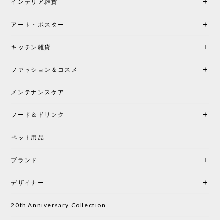
インテリア雑貨
ンテリアづくりを楽しんでいきたいと思います。
アート・ポスター
シートクッションプレゼント！CH24 Yチェア ビーチ SOFT BY ILSE CRAWFORD FALU［カールハンセン&サン］
キッチン雑貨
2026/05/25
ファッション＆コスメ
この色とピューターの2色買いました。黒も購入検討
中です。
メンテナンスケア
フード＆ドリンク
シートクッションプレゼント CH24 Yチェア ビーチ SOFT BY ILSE CRAWFORD PEWTER［カールハンセン&サン］
ペット用品
2026/05/25
ブランド
初めて購入したショップです。 確認の電話やメール
をして、対応が良かったので、商品の到着をドキド
デザイナー
キしながら待っています。 商品が届いたら、また買
い物したいと思っています。
20th Anniversary Collection