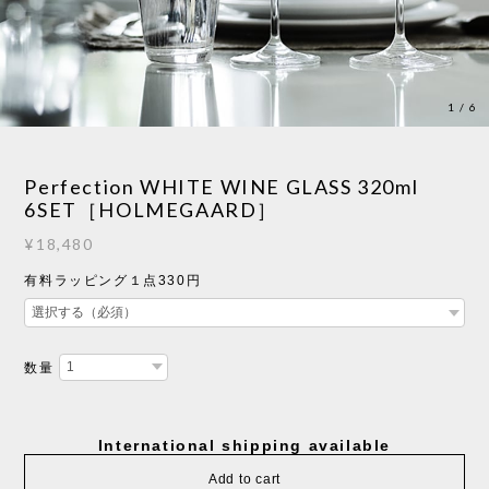
1
/
6
Perfection WHITE WINE GLASS 320ml
6SET［HOLMEGAARD］
¥18,480
有料ラッピング１点330円
数量
International shipping available
Add to cart