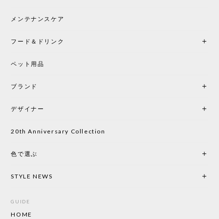
この色とピューターの2色買いました。黒も購入検討
中です。
メンテナンスケア
フード＆ドリンク
シートクッションプレゼント CH24 Yチェア ビーチ SOFT BY ILSE CRAWFORD PEWTER［カールハンセン&サン］
ペット用品
2026/05/25
ブランド
初めて購入したショップです。 確認の電話やメール
をして、対応が良かったので、商品の到着をドキド
デザイナー
キしながら待っています。 商品が届いたら、また買
い物したいと思っています。
20th Anniversary Collection
色で選ぶ
CHUSEN てぬぐい なかよし［ Mustakivi ］
2026/05/19
STYLE NEWS
GUIDE
HOME
CHUSEN てぬぐい ローズ［ Mustakivi ］