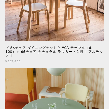
《 66チェア ダイニングセット 》90A テーブル（d.
100）＋ 66チェア ナチュラル ラッカー ×２脚［ アルテッ
ク ］
¥367,400