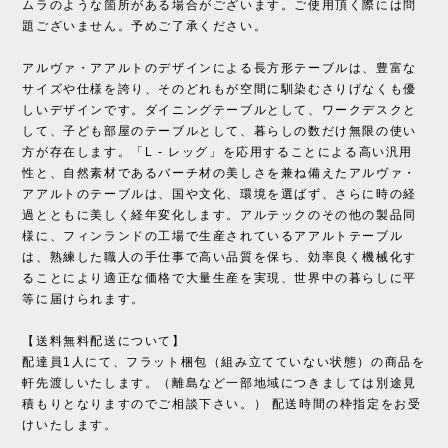
ムラのような箇所がある場合がございます。ご使用頂く際には問
題ございません。予めご了承ください。
アルヴァ・アアルトのデザインによる長方形テーブルは、豊富な
サイズや仕様を誇り、そのどれもが空間に馴染むさりげなくも優
しいデザインです。ダイニングテーブルとして、ワークデスクと
して、子ども部屋のテーブルとして、暮らしの数だけ無限の使い
方が存在します。「L - レッグ」を応用することによる高い汎用
性と、自然素材であるバーチ材の美しさを兼ね備えたアルヴァ・
アアルトのテーブルは、国や文化、環境を選ばず、さらに時の経
過とともに美しく経年変化します。アルテックのその他の製品同
様に、フィンランドの工場で生産されているアアルトテーブル
は、熟練した職人の手仕事で高い品質を保ち、効率良く機械化す
ることにより適正な価格で大量生産を実現、世界中の暮らしに平
等に届けられます。
【送料無料配送について】
配達員1人にて、フラット梱包（組み立てていない状態）の商品を
軒先渡しいたします。（離島など一部地域につきましては別途見
積もりとなりますのでご相談下さい。） 配送時間の枠指定をお受
けいたします。