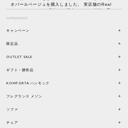
オパールベージュを購入しました。 実店舗のReal
Styleさんはとても素敵で、親身になって相談に乗っ
てくださり、本当にインテリアが好きなのだと感じ
CATEGORIES
られたのでこちらで購入させていただきました。 最
後までオパールホワイトと迷いましたが、空間全体
キャンペーン
の統一感や温かみのある雰囲気を考慮してベージュ
を選択。結果は大正解でした。 インテリアに美しく
限定品
馴染み、これ一つ灯すだけで空間の心地よさと柔ら
かさが一気に引き立ちます。夜のひとときがさらに
OUTLET SALE
楽しみな時間になりました。 コードレスの利便性は
もちろん、乳白色のシェードから溢れる優しい透過
ギフト・贈答品
光は眺めているだけで癒やされます。 あまりの素晴
らしさに、キッチンカウンター用として、もう一回
り小さい「160ポータブル」のオパールベージュも追
KOMFORTA ハンモック
加で注文してしまいました。 お部屋の雰囲気を格上
げしてくれる、心からおすすめしたい名作ランプで
フレグランス メゾン
す。
ソファ
チェア
《レビューでピロープレゼント》BKF Chair バタフライチェア MARIPOSA ブラック ［cuero］
BKFブラック/レビュー投稿する