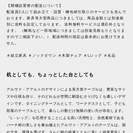
【開梱設置便の配送について】
配達員2人にて組み立て・設置・梱包材引取りのサービスを含んで
おります。家具等大型商品につきましては、商品金額とは別途個
別に送料を設定しております。 送料無料サービスは適応外となり
ます。 （離島など一部地域につきましては別途見積もりとなりま
すのでご相談下さい。） 配送時間の指定は基本的にお受けできま
せん。
＃組立家具 ＃ノックダウン ＃木製チェア ＃Lレッグ ＃名品
机としても、ちょっとした台としても
アルヴァ・アアルトのデザインによる長方形テーブルは、豊富なサイ
ズや仕様を誇り、そのどれもが空間に馴染むさりげなくも優しいデザ
インです。ダイニングテーブルとして、ワークデスクとして、子ども
部屋のテーブルとして、暮らしの数だけ無限の使い方が存在します。
「L - レッグ」を応用することによる高い汎用性と、自然素材である
バーチ材の美しさを兼ね備えたアルヴァ・アアルトのテーブルは、国
や文化、環境を選ばず、さらに時の経過とともに美しく経年変化しま