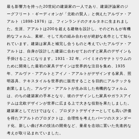
最も影響力を持った20世紀の建築家の一人であり、建築評論家のジ
ーグフリート・ギーディオンが「北欧の賢人」と例えたアルヴァ・ア
アルト（1898-1976）は、フィンランドのクオルタネに生まれまし
た。生涯、アアルトは200を超える建物を設計し、そのどれもが有機
的なフォルム、素材、そして光の組み合わせが絶妙な名作として知ら
れています。建築は家具と補完し合うものと考えていたアルヴァ・ア
アルトは、自身が設計した建築に合わせておのずと家具のデザインも
手掛けることになります。1931 - 32 年、パイミオのサナトリウムの
ために開発した最初の家具デザインは世界的な注目を集め、1935
年、アルヴァ・アアルトとアイノ・アアルトがデザインする家具、照
明器具、テキスタイルを世界的に販売することを目的にアルテックを
創業しました。アルヴァ・アアルトが生み出した有機的なフォルム
は、のちの建築家の手本となり、彼のデザインした家具やガラスアイ
テムは北欧デザインが世界に広まる上で大きな役割を果たしました。
建築家としてだけではなく、プロダクトデザイナーとしても高い評価
を得たアアルトのプロダクトは、合理性を考えたパーツのスタンダー
ド化、新しい曲げ木の技法の開発など、量産を念頭に置いた先進的な
考えが取り込まれていました。