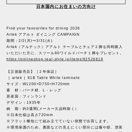
日本国内にお住まいの方向け
Find your favourites for dining 2026
Artek アアルト ダイニング CAMPAIGN
期間：2/2(月)〜3/31(火)
Artek（アルテック）アアルト テーブルとチェア２脚を同時購入
いただいた方に、スツール60ワイルドバーチ１脚をプレゼント。
https://onlineshop.real-style.jp/items/92526619
【正規販売店】［２年保証］
［ artek ］81B Table White laminate
サイズ：W1200×D750×H720mm
素 材：バーチ材、L - レッグ
原産国：フィンランド
デザイン：1935年
納 期：約3週間(メーカー欠品時除く）
※日本仕様は高さ720mm
※フラット梱包にて組み立てていない状態で出荷します。
※環境保護のため、裏面などの見えにくい部分には傷や節、塗装