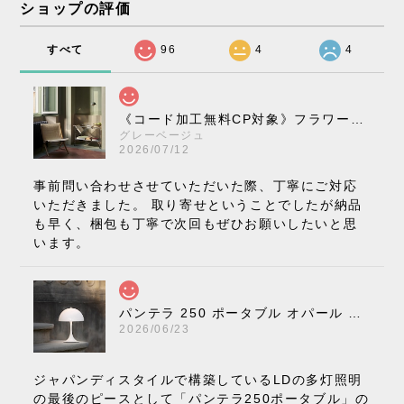
ショップの評価
すべて
96
4
4
《コード加工無料CP対象》フラワーポット ペンダントライト VP10［ &Tradition ］
グレーベージュ
2026/07/12
事前問い合わせさせていただいた際、丁寧にご対応
いただきました。 取り寄せということでしたが納品
も早く、梱包も丁寧で次回もぜひお願いしたいと思
います。
パンテラ 250 ポータブル オパール V3 全13色［ ルイスポールセン ］
2026/06/23
ジャパンディスタイルで構築しているLDの多灯照明
の最後のピースとして「パンテラ250ポータブル」の