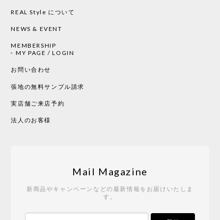
2026/05/19
REAL Style について
NEWS & EVENT
MEMBERSHIP
CHUSEN てぬぐい 中べんけい［ Mustakivi ］
MY PAGE / LOGIN
2026/05/19
お問い合わせ
張地の無料サンプル請求
実店舗ご来店予約
CHUSEN てぬぐい べんけい［ Mustakivi ］
2026/05/19
法人のお客様
Tempo Drop ドーン［ヒャクパーセント］
2026/05/19
Mail Magazine
新商品やキャンペーンなどの最新情報をお届けいたしま
す。
《レビューキャンペーン》 CH24 Yチェア ウォールナット ナチュラル ペーパーコード （オイルフィニッシュ）［カールハンセン&サン］