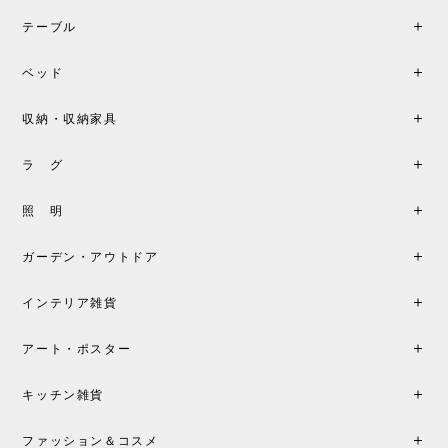
2026/06/07
テーブル
座り心地が良いです。購入して良かったです。
ベッド
収納・収納家具
《レビューキャンペーン》MG501 キューバチェア OUTDOOR チーク フラットロープ セサミ［カールハンセン&サン］
2026/05/31
ラ グ
製品もご対応も非常に良く、購入して本当に良かっ
照 明
たです。製品仕様や納期について不明点があった際
も丁寧にご案内頂き、安心して購入できました。ま
ガーデン・アウトドア
た、届いた製品も梱包含め非常にきれいな状態で大
満足です。またこちらのショップで製品購入し、イ
インテリア雑貨
ンテリアづくりを楽しんでいきたいと思います。
アート・ポスター
シートクッションプレゼント！CH24 Yチェア ビーチ SOFT BY ILSE CRAWFORD FALU［カールハンセン&サン］
キッチン雑貨
2026/05/25
ファッション＆コスメ