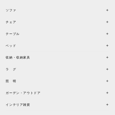
す。
ソファ
チェア
《レビューでピロープレゼント》BKF Chair バタフライチェア MARIPOSA ブラック ［cuero］
BKFブラック/レビュー投稿する
2026/06/07
テーブル
座り心地が良いです。購入して良かったです。
ベッド
収納・収納家具
《レビューキャンペーン》MG501 キューバチェア OUTDOOR チーク フラットロープ セサミ［カールハンセン&サン］
2026/05/31
ラ グ
製品もご対応も非常に良く、購入して本当に良かっ
照 明
たです。製品仕様や納期について不明点があった際
も丁寧にご案内頂き、安心して購入できました。ま
ガーデン・アウトドア
た、届いた製品も梱包含め非常にきれいな状態で大
満足です。またこちらのショップで製品購入し、イ
インテリア雑貨
ンテリアづくりを楽しんでいきたいと思います。