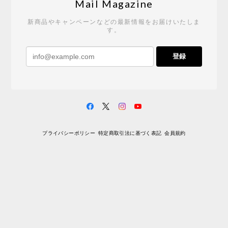
2026/05/19
Mail Magazine
新商品やキャンペーンなどの最新情報をお届けいたしま
す。
《レビューキャンペーン》 CH24 Yチェア ウォールナット ナチュラル ペーパーコード （オイルフィニッシュ）［カールハンセン&サン］
登録
2026/04/27
サイトや商品に関する質問への回答が早く、また発
送時期も事前に連絡いただき、ショップの対応はと
ても良いです。 こちらの商品は2脚めの購入です
が、ウォールナットはやはり木目も色味も美しく、
満足です。1脚めは数年前に購入したので経年変化で
プライバシーポリシー
特定商取引法に基づく表記
会員規約
少し色が明るくなっていますが、2脚めもいずれ同じ
色味に落ち着いてくるかと思われます。（なお、6年
前は17万円でしたがそこから1.5倍に値上がりしてし
まいました。欲しい人は無理してでも早く買ったほ
うがいいかもしれません。） 一点気になったのは、
脚のうち1本が高さ調整のため数mmカットされてい
ましたが切りっぱなしのため、脚の下部のテーパー
（丸みを帯びているところ）の形状が他の3本と異な
るのと、接地面がオイル仕上されていない点でした