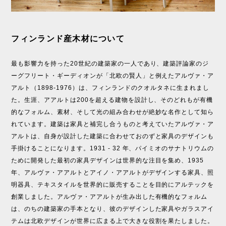
フィンランド産木材について
最も影響力を持った20世紀の建築家の一人であり、建築評論家のジ
ーグフリート・ギーディオンが「北欧の賢人」と例えたアルヴァ・ア
アルト（1898-1976）は、フィンランドのクオルタネに生まれまし
た。生涯、アアルトは200を超える建物を設計し、そのどれもが有機
的なフォルム、素材、そして光の組み合わせが絶妙な名作として知ら
れています。建築は家具と補完し合うものと考えていたアルヴァ・ア
アルトは、自身が設計した建築に合わせておのずと家具のデザインも
手掛けることになります。1931 - 32 年、パイミオのサナトリウムの
ために開発した最初の家具デザインは世界的な注目を集め、1935
年、アルヴァ・アアルトとアイノ・アアルトがデザインする家具、照
明器具、テキスタイルを世界的に販売することを目的にアルテックを
創業しました。アルヴァ・アアルトが生み出した有機的なフォルム
は、のちの建築家の手本となり、彼のデザインした家具やガラスアイ
テムは北欧デザインが世界に広まる上で大きな役割を果たしました。