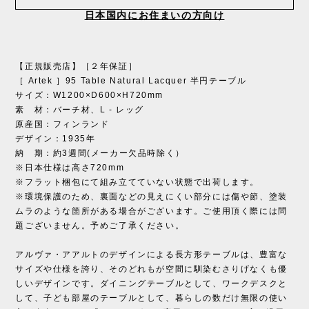
日本国内にお住まいの方向け
【正規販売店】［２年保証］
［ Artek ］95 Table Natural Lacquer 半円テーブル
サイズ：W1200×D600×H720mm
素 材：バーチ材、L - レッグ
原産国：フィンランド
デザイン：1935年
納 期：約3週間(メーカー欠品時除く）
※日本仕様は高さ720mm
※フラット梱包にて組み立てていない状態で出荷します。
※環境保護のため、裏面などの見えにくい部分には傷や節、塗装
ムラのような箇所がある場合がございます。ご使用頂く際には問
題ございません。予めご了承ください。
アルヴァ・アアルトのデザインによる長方形テーブルは、豊富な
サイズや仕様を誇り、そのどれもが空間に馴染むさりげなくも優
しいデザインです。ダイニングテーブルとして、ワークデスクと
して、子ども部屋のテーブルとして、暮らしの数だけ無限の使い