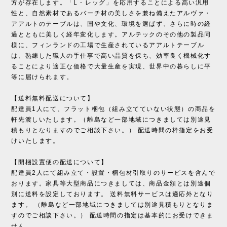
方が存在します。「L - レッグ」を応用することによる高い汎用
性と、自然素材であるバーチ材の美しさを兼ね備えたアルヴァ・
アアルトのテーブルは、国や文化、環境を選ばず、さらに時の経
過とともに美しく経年変化します。アルテックのその他の製品同
様に、フィンランドの工場で生産されているアアルトテーブル
は、熟練した職人の手仕事で高い品質を保ち、効率良く機械化す
ることにより適正な価格で大量生産を実現、世界中の暮らしに平
等に届けられます。
【送料無料配送について】
配達員1人にて、フラット梱包（組み立てていない状態）の商品を
軒先渡しいたします。（離島など一部地域につきましては別途見
積もりとなりますのでご相談下さい。） 配送時間の枠指定をお受
けいたします。
【開梱設置便の配送について】
配達員2人にて組み立て・設置・梱包材引取りのサービスを含んで
おります。家具等大型商品につきましては、商品金額とは別途個
別に送料を設定しております。 送料無料サービスは適応外となり
ます。 （離島など一部地域につきましては別途見積もりとなりま
すのでご相談下さい。） 配送時間の指定は基本的にお受けできま
せん。