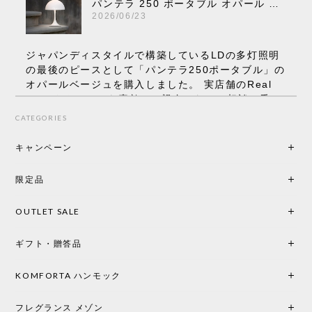
パンテラ 250 ポータブル オパール V3 全13色［ ルイスポールセン ］
2026/06/23
ジャパンディスタイルで構築しているLDの多灯照明
の最後のピースとして「パンテラ250ポータブル」の
オパールベージュを購入しました。 実店舗のReal
Styleさんはとても素敵で、親身になって相談に乗っ
てくださり、本当にインテリアが好きなのだと感じ
CATEGORIES
られたのでこちらで購入させていただきました。 最
後までオパールホワイトと迷いましたが、空間全体
キャンペーン
の統一感や温かみのある雰囲気を考慮してベージュ
を選択。結果は大正解でした。 インテリアに美しく
限定品
馴染み、これ一つ灯すだけで空間の心地よさと柔ら
かさが一気に引き立ちます。夜のひとときがさらに
OUTLET SALE
楽しみな時間になりました。 コードレスの利便性は
もちろん、乳白色のシェードから溢れる優しい透過
ギフト・贈答品
光は眺めているだけで癒やされます。 あまりの素晴
らしさに、キッチンカウンター用として、もう一回
り小さい「160ポータブル」のオパールベージュも追
KOMFORTA ハンモック
加で注文してしまいました。 お部屋の雰囲気を格上
げしてくれる、心からおすすめしたい名作ランプで
フレグランス メゾン