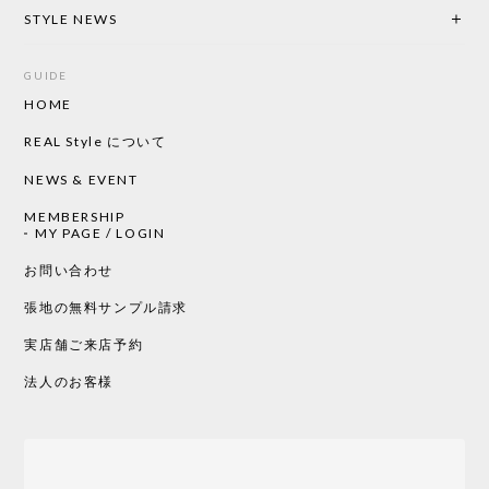
2026/05/19
STYLE NEWS
GUIDE
HOME
CHUSEN てぬぐい ローズ［ Mustakivi ］
2026/05/19
REAL Style について
NEWS & EVENT
MEMBERSHIP
CHUSEN てぬぐい 中べんけい［ Mustakivi ］
MY PAGE / LOGIN
2026/05/19
お問い合わせ
張地の無料サンプル請求
実店舗ご来店予約
CHUSEN てぬぐい べんけい［ Mustakivi ］
2026/05/19
法人のお客様
Tempo Drop ドーン［ヒャクパーセント］