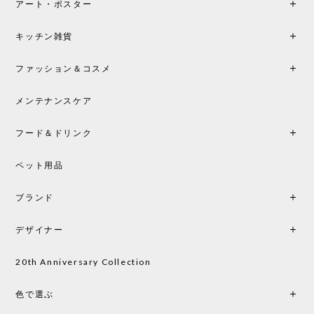
アート・ポスター
シートクッションプレゼント！CH24 Yチェア ビーチ SOFT BY ILSE CRAWFORD FALU［カールハンセン&サン］
キッチン雑貨
2026/05/25
ファッション＆コスメ
この色とピューターの2色買いました。黒も購入検討
中です。
メンテナンスケア
フード＆ドリンク
シートクッションプレゼント CH24 Yチェア ビーチ SOFT BY ILSE CRAWFORD PEWTER［カールハンセン&サン］
ペット用品
2026/05/25
ブランド
初めて購入したショップです。 確認の電話やメール
をして、対応が良かったので、商品の到着をドキド
デザイナー
キしながら待っています。 商品が届いたら、また買
い物したいと思っています。
20th Anniversary Collection
色で選ぶ
CHUSEN てぬぐい なかよし［ Mustakivi ］