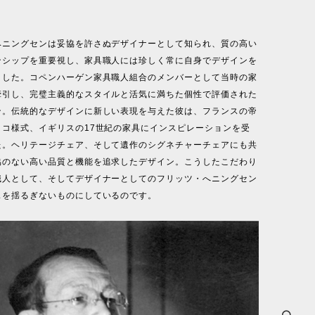
ヘニングセンは妥協を許さぬデザイナーとして知られ、質の高い
ンシップを重要視し、家具職人には珍しく常に自身でデザインを
ました。コペンハーゲン家具職人組合のメンバーとして当時の家
牽引し、完璧主義的なスタイルと活気に満ちた個性で評価された
ン。伝統的なデザインに新しい表現を与えた彼は、フランスの帝
ココ様式、イギリスの17世紀の家具にインスピレーションを受
た。ヘリテージチェア、そして遺作のシグネチャーチェアにも共
協のない高い品質と機能を追求したデザイン。こうしたこだわり
職人として、そしてデザイナーとしてのフリッツ・へニングセン
スを揺るぎないものにしているのです。