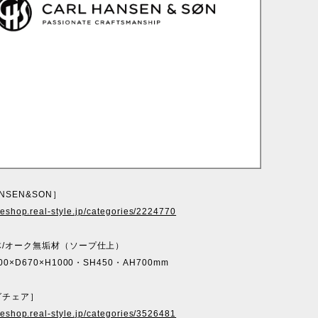
ANSEN&SON］
ineshop.real-style.jp/categories/2224770
体/オーク無垢材（ソープ仕上）
0×D670×H1000・SH450・AH700mm
グチェア］
ineshop.real-style.jp/categories/3526481