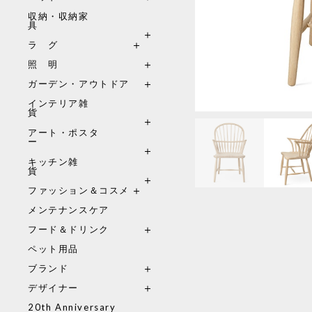
収納・収納家
具
ラ グ
照 明
ガーデン・アウトドア
インテリア雑
貨
アート・ポスタ
ー
キッチン雑
貨
ファッション＆コスメ
メンテナンスケア
フード＆ドリンク
ペット用品
ブランド
デザイナー
20th Anniversary