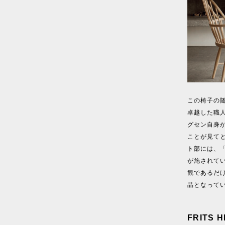
この椅子の
卓越した職
グセン自身
ことが見て
ト部には、
が施されて
観であるだ
品となって
FRITS