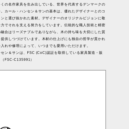
多くの名作家具を生み出している、世界を代表するデンマークの
ー。カール・ハンセン＆サンの基本は、優れたデザイナーとのコ
ョンと選び抜かれた素材。デザイナーのオリジナルビジョンに敬
全力でそれを支える努力をしています。伝統的な職人技術と精密
の融合はリーズナブルでありながら、木の持ち味を大切にした質
を提供しつづけています。木材の仕上げにも独自の哲学が貫かれ
手入れや修理によって、いつまでも愛用いただけます。
セン＆サンは、FSC (CoC)認証を取得している家具製造・販
FSC-C135991）