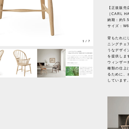
【正規販売
［CARL HA
納期：約5.
サイズ：W60
背もたれに
1
/
7
ニングチェ
うなデザイ
を提供しま
ウィンザー
種類の仕上
るために、
しています