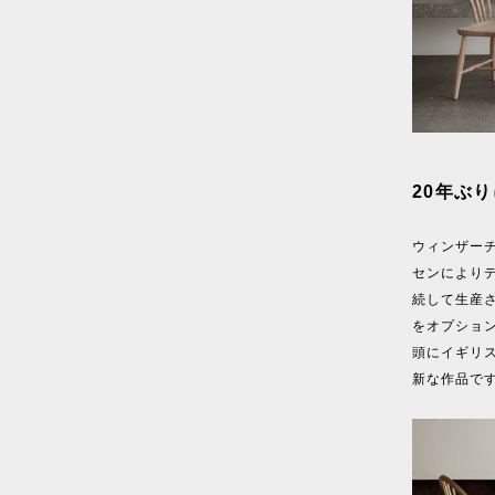
20年ぶ
ウィンザーチ
センによりデ
続して生産
をオプション
頭にイギリ
新な作品で