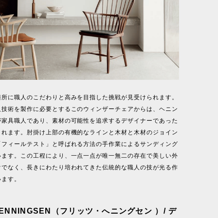
随所に職人のこだわりと高みを目指した挑戦が見受けられます。
人技術を製作に必要とするこのウィンザーチェアからは、ヘニン
が家具職人であり、素材の可能性を追求するデザイナーであった
とれます。肘掛け上部の有機的なラインと木材と木材のジョイン
「フィールテスト」と呼ばれる方法の手作業によるサンディング
います。この工程により、一点一点が唯一無二の存在で美しい外
けでなく、長きにわたり培われてきた伝統的な職人の技が光る作
います。
 HENNINGSEN（フリッツ・へニングセン ）/ デ