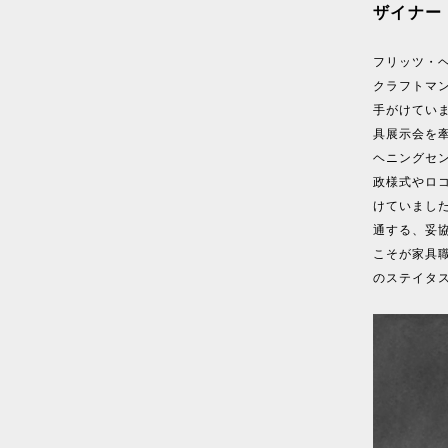
ザイナー
フリッツ・
クラフトマ
手がけてい
具展示会を
ヘニングセ
政様式やロ
けていまし
通する、妥
こそが家具
のステイタ