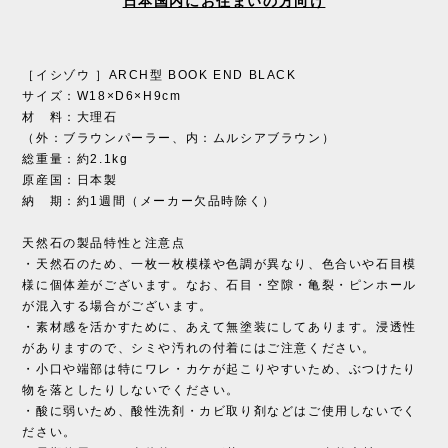
日本国内にお住まいの方向け
［イシゾウ ］ARCH型 BOOK END BLACK
サイズ：W18×D6×H9cm
材 料：大理石
（外：ブラウンパーラー、内：ムルシアブラウン）
総重量：約2.1kg
原産国：日本製
納 期：約1週間（メーカー欠品時除く）
天然石の製品特性と注意点
・天然石のため、一枚一枚模様や色調が異なり、色合いや石目模
様に個体差がございます。なお、石目・空隙・亀裂・ピンホール
が混入する場合がございます。
・素材感を活かすために、あえて無塗装にしてあります。浸透性
がありますので、シミや汚れの付着にはご注意ください。
・小口や端部は特にワレ・カケが起こりやすいため、ぶつけたり
物を落としたりしないでください。
・酸に弱いため、酸性洗剤・カビ取り剤などはご使用しないでく
ださい。