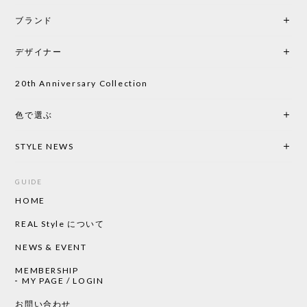
ブランド
初めて購入したショップです。 確認の電話やメール
をして、対応が良かったので、商品の到着をドキド
デザイナー
キしながら待っています。 商品が届いたら、また買
い物したいと思っています。
20th Anniversary Collection
色で選ぶ
CHUSEN てぬぐい なかよし［ Mustakivi ］
2026/05/19
STYLE NEWS
GUIDE
HOME
CHUSEN てぬぐい ローズ［ Mustakivi ］
2026/05/19
REAL Style について
NEWS & EVENT
MEMBERSHIP
CHUSEN てぬぐい 中べんけい［ Mustakivi ］
MY PAGE / LOGIN
2026/05/19
お問い合わせ