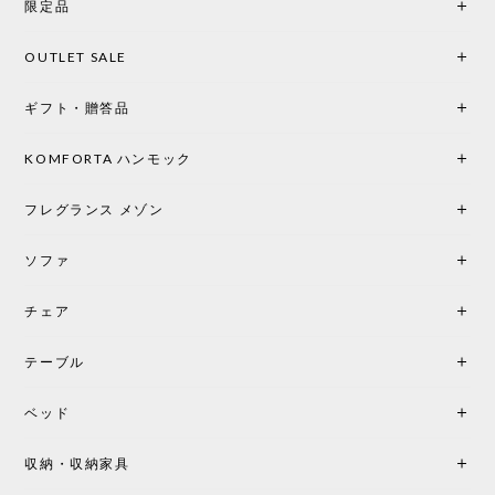
限定品
馴染み、これ一つ灯すだけで空間の心地よさと柔ら
かさが一気に引き立ちます。夜のひとときがさらに
OUTLET SALE
楽しみな時間になりました。 コードレスの利便性は
もちろん、乳白色のシェードから溢れる優しい透過
ギフト・贈答品
光は眺めているだけで癒やされます。 あまりの素晴
らしさに、キッチンカウンター用として、もう一回
り小さい「160ポータブル」のオパールベージュも追
KOMFORTA ハンモック
加で注文してしまいました。 お部屋の雰囲気を格上
げしてくれる、心からおすすめしたい名作ランプで
フレグランス メゾン
す。
ソファ
チェア
《レビューでピロープレゼント》BKF Chair バタフライチェア MARIPOSA ブラック ［cuero］
BKFブラック/レビュー投稿する
2026/06/07
テーブル
座り心地が良いです。購入して良かったです。
ベッド
収納・収納家具
《レビューキャンペーン》MG501 キューバチェア OUTDOOR チーク フラットロープ セサミ［カールハンセン&サン］