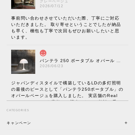
グレーベージュ
2026/07/12
事前問い合わせさせていただいた際、丁寧にご対応
いただきました。 取り寄せということでしたが納品
も早く、梱包も丁寧で次回もぜひお願いしたいと思
います。
パンテラ 250 ポータブル オパール V3 全13色［ ルイスポールセン ］
2026/06/23
ジャパンディスタイルで構築しているLDの多灯照明
の最後のピースとして「パンテラ250ポータブル」の
オパールベージュを購入しました。 実店舗のReal
Styleさんはとても素敵で、親身になって相談に乗っ
てくださり、本当にインテリアが好きなのだと感じ
CATEGORIES
られたのでこちらで購入させていただきました。 最
後までオパールホワイトと迷いましたが、空間全体
キャンペーン
の統一感や温かみのある雰囲気を考慮してベージュ
を選択。結果は大正解でした。 インテリアに美しく