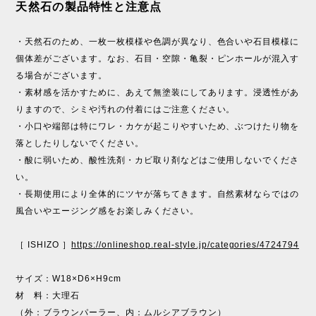
天然石の製品特性と注意点
・天然石のため、一枚一枚模様や色調が異なり、色合いや石目模様に
個体差がございます。なお、石目・空隙・亀裂・ピンホールが混入す
る場合がございます。
・素材感を活かすために、あえて無塗装にしてあります。浸透性があ
りますので、シミや汚れの付着にはご注意ください。
・小口や端部は特にワレ・カケが起こりやすいため、ぶつけたり物を
落としたりしないでください。
・酸に弱いため、酸性洗剤・カビ取り剤などはご使用しないでくださ
い。
・長期使用により全体的にツヤが落ちてきます。自然素材ならではの
風合いやエージング感をお楽しみください。
［ ISHIZO ］
https://onlineshop.real-style.jp/categories/4724794
サイズ：W18×D6×H9cm
材 料：大理石
（外：ブラウンパーラー、内：ムルシアブラウン）