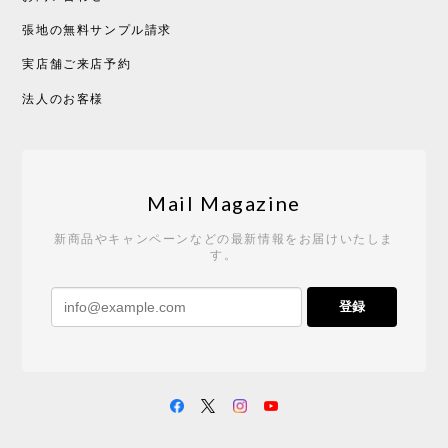
張地の無料サンプル請求
実店舗ご来店予約
CHUSEN てぬぐい べんけい［ Mustakivi ］
2026/05/19
法人のお客様
Tempo Drop ドーン［ヒャクパーセント］
2026/05/19
Mail Magazine
新商品やキャンペーンなどの最新情報をお届けいたしま
す。
《レビューキャンペーン》 CH24 Yチェア ウォールナット ナチュラル ペーパーコード （オイルフィニッシュ）［カールハンセン&サン］
登録
2026/04/27
サイトや商品に関する質問への回答が早く、また発
送時期も事前に連絡いただき、ショップの対応はと
ても良いです。 こちらの商品は2脚めの購入です
が、ウォールナットはやはり木目も色味も美しく、