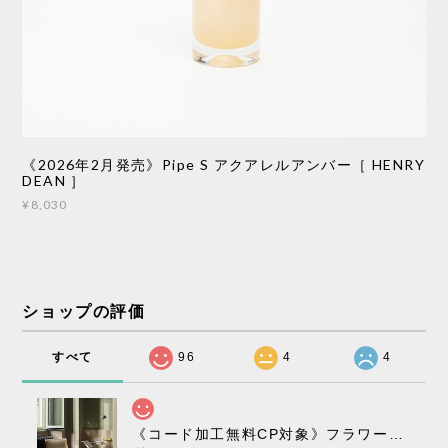
《2026年2月発売》Pipe S アクアレルアンバー［ HENRY
DEAN ］
¥8,030
ショップの評価
すべて
96
4
4
《コード加工無料CP対象》フラワーポット ペンダントライト VP10［ &Tradition ］