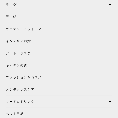
2026/05/31
ラ グ
製品もご対応も非常に良く、購入して本当に良かっ
照 明
たです。製品仕様や納期について不明点があった際
も丁寧にご案内頂き、安心して購入できました。ま
ガーデン・アウトドア
た、届いた製品も梱包含め非常にきれいな状態で大
満足です。またこちらのショップで製品購入し、イ
インテリア雑貨
ンテリアづくりを楽しんでいきたいと思います。
アート・ポスター
シートクッションプレゼント！CH24 Yチェア ビーチ SOFT BY ILSE CRAWFORD FALU［カールハンセン&サン］
キッチン雑貨
2026/05/25
ファッション＆コスメ
この色とピューターの2色買いました。黒も購入検討
中です。
メンテナンスケア
フード＆ドリンク
シートクッションプレゼント CH24 Yチェア ビーチ SOFT BY ILSE CRAWFORD PEWTER［カールハンセン&サン］
ペット用品
2026/05/25