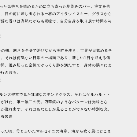
ぶった気持ちを鎮めるために立ち寄った馴染みのバー。注文を告
に、目の前に差し出される一杯のアイラウイスキー。グラスから
芳醇な香りは寡黙ながらも明瞭で、自分自身を取り戻す時間を与
。
堂
る冬の朝、寒さを全身で浴びながら湖畔を歩き、世界が目覚めるそ
つ。それは何気ない日常の一場面であり、新しい1日を迎える儀
時間。澄み切った空気でゆっくり肺を満たすと、身体の隅々にま
が行き渡る。
堂
：ケルン大聖堂で見た壮麗なステンドグラス。それはゲルハルト・
手がけた、唯一無二の光。万華鏡のようなパターンは光線とな
水が溢れ出す。それはあなたしか見ることができない特別な光。
線香製造
幼かった頃、母と歩いたマルセイユの海岸。海から吹く風はどこま