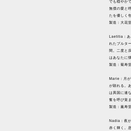
でも穏やか
無償の愛と
たを優しく
製造：大花
Laetit
れたブルタ
間。二度と
はあなたに
製造：菊寿
Marie：
が顕れる。
は異国に連
奮を呼び覚
製造：薫寿
Nadia：
赤く輝く。