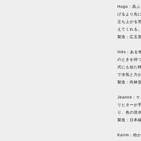
Hugo：高
げるより先
立ち上がる
えてくれる
製造：広玉
Inès：あ
のときを待
式にも似た
で冷気と力
製造：尚林
Jeanne
リヒターが
り、色の洪
製造：日本
Karim：