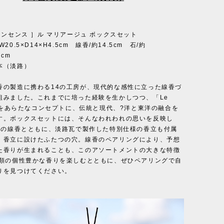
インセンス ］ル マリアージュ ボックスセット
20.5×D14×H4.5cm 線香/約14.5cm 石/約
3cm
本（淡路）
香の製造に携わる14の工房が、現代的な感性に立った線香づ
組みました。これまでに培った経験を生かしつつ、「Le
e」をあらたなコンセプトに、伝統と現代、?洋と東洋の融合を
す。ボックスセットには、そんなわれわれの思いを反映し
種類の線香とともに、淡路瓦で製作した特別仕様の香立も付属
。香立に設けたふたつの穴。線香のペアリングにより、予想
た香りが生まれることも、このアソートメントの大きな特徴
種類の個性豊かな香りを楽しむとともに、ぜひペアリングで自
りを見つけてください。