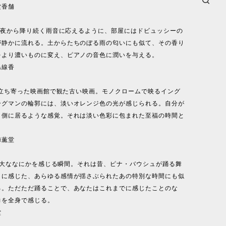
堂香舗
：昨夜から降り続く雨音に応えるように、部屋にはドビュッシーの
が静かに流れる。土からたちのぼる雨の匂いにも似て、その香り
をより濃いものに変え、ピアノの音色に潤いを与える。
島線香
偶然立ち寄った映画館で観た古い映画。モノクロームで映るイング
ーグマンの輪郭には、淡いオレンジ色の光が感じられる。自分が
う側に居るような感覚。それは淡い色彩に包まれた至福の時間と
梅薫堂
l：偉大ななにかを感じる瞬間。それは昔、ピナ・バウシュが踊る舞
きに感じた、あらゆる感情が揺さぶられたあの特別な時間にも似
る。ただただ踊ることで、あなたはこれまでに感じたことのな
力を全身で感じる。
堂