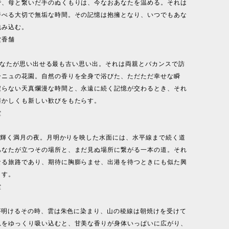
で、母と繋いだ手のぬくもりは、今なおあなたを温める。それは
呼べる大切で無垢な時間。その記憶は抱擁となり、いつでもあな
包み込む。
堂香舗
ia：あなたが思い出せる最も古い思い出。それは両親とバカンスで訪
ーニュの花園。自然の香りを全身で浴びた、ただただ幸せな瞬
戻らない天真爛漫な時間と、永遠に続く記憶が交わるとき、それ
懐かしくも新しい歓びをもたらす。
堂
月が輝く満月の夜。月明かりを映した水面には、水平線まで続く道
あなたが立つその場所と、まだ見ぬ場所に繋がる一本の道。それ
なる旅路であり、期待に胸膨らませ、出港を待つときにも似た興
ます。
堂
夜が明けるその時、雲は朱色に染まり、山の稜線は朝焼けを受けて
息をゆっくり吸い込むと、甘美な香りが身体いっぱいに広がり、