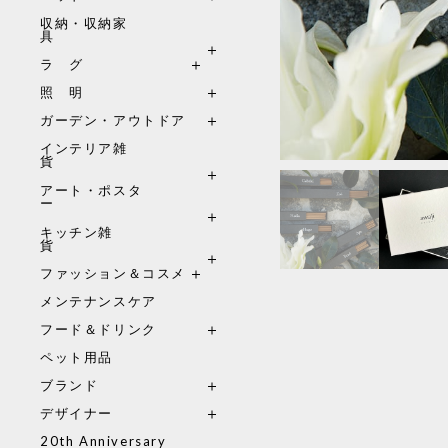
収納・収納家
具
ラ グ
照 明
ガーデン・アウトドア
インテリア雑
貨
アート・ポスタ
ー
キッチン雑
貨
ファッション＆コスメ
メンテナンスケア
フード＆ドリンク
ペット用品
ブランド
デザイナー
20th Anniversary