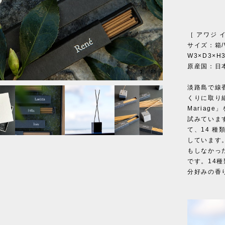
［ アワジ 
サイズ：箱/W
W3×D3×H
原産国：日
1
/
15
淡路島で線
くりに取り
Mariag
試みていま
て、14 
しています
もしなかっ
です。14
分好みの香