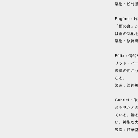
製造：松竹
Eugène
「雨の庭」
は雨の気配
製造：淡路
Félix：
リッド・バ
映像の向こ
なる。
製造：淡路
Gabrie
台を見たと
ている。踊
い、神聖な
製造：精華