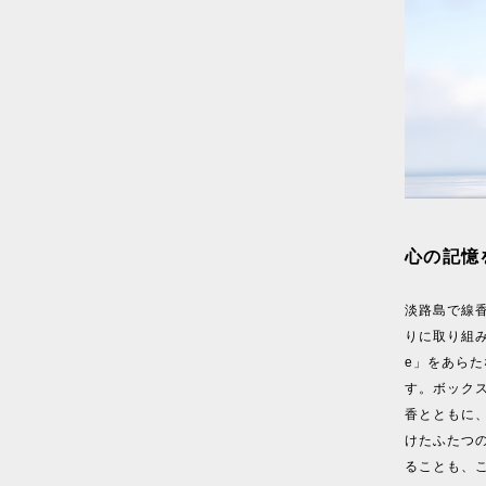
心の記憶
淡路島で線
りに取り組み
e」をあら
す。ボックス
香とともに
けたふたつ
ることも、