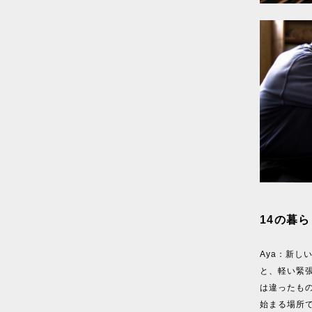
14の暮ら
Aya：新
と、軽い緊
は違ったも
始まる場所