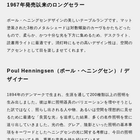
1967年発売以来のロングセラー
ポール・ヘニングセンデザインの美しいテーブルランプです。マット
塗装された3枚のメタルシェードは対数螺旋のカーヴをかたちどった
もので、柔らか、かつ十分な光を下方に集めるため、デスクライト、
読書用ライトに最適です。消灯時にもその高いデザイン性は、空間の
アクセントとして目を楽しませてくれます。
Poul Henningsen（ポール・ヘニングセン） / デ
ザイナー
1894年のデンマークで生まれ、生涯を通して200種類以上の照明を
生み出しました。彼は単に照明器具のバリエーションを増やそうとし
た訳ではなく、照らし出される人や物、あるいは空間を理想的に見せ
るために最適な「良質な光」を追求した結果、多くの名作照明を世に
送り出していきました。光の色、グレア、陰影といった照明の基本事
項をキーワードとしたヘニングセンの光に関する考察は、今日の照明
文化においても尚、重要な意義を持ち続けています。