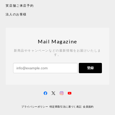
実店舗ご来店予約
CHUSEN てぬぐい べんけい［ Mustakivi ］
2026/05/19
法人のお客様
Tempo Drop ドーン［ヒャクパーセント］
2026/05/19
Mail Magazine
新商品やキャンペーンなどの最新情報をお届けいたしま
す。
《レビューキャンペーン》 CH24 Yチェア ウォールナット ナチュラル ペーパーコード （オイルフィニッシュ）［カールハンセン&サン］
登録
2026/04/27
サイトや商品に関する質問への回答が早く、また発
送時期も事前に連絡いただき、ショップの対応はと
ても良いです。 こちらの商品は2脚めの購入です
が、ウォールナットはやはり木目も色味も美しく、
満足です。1脚めは数年前に購入したので経年変化で
プライバシーポリシー
特定商取引法に基づく表記
会員規約
少し色が明るくなっていますが、2脚めもいずれ同じ