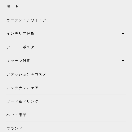
製品もご対応も非常に良く、購入して本当に良かっ
照 明
たです。製品仕様や納期について不明点があった際
も丁寧にご案内頂き、安心して購入できました。ま
ガーデン・アウトドア
た、届いた製品も梱包含め非常にきれいな状態で大
満足です。またこちらのショップで製品購入し、イ
インテリア雑貨
ンテリアづくりを楽しんでいきたいと思います。
アート・ポスター
シートクッションプレゼント！CH24 Yチェア ビーチ SOFT BY ILSE CRAWFORD FALU［カールハンセン&サン］
キッチン雑貨
2026/05/25
ファッション＆コスメ
この色とピューターの2色買いました。黒も購入検討
中です。
メンテナンスケア
フード＆ドリンク
シートクッションプレゼント CH24 Yチェア ビーチ SOFT BY ILSE CRAWFORD PEWTER［カールハンセン&サン］
ペット用品
2026/05/25
ブランド