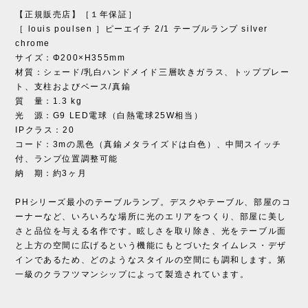
【正規販売店】［１年保証］
［ louis poulsen ］ピーエイチ 2/1 テーブルランプ silver
chrome
サイズ：Φ200×H355mm
材質：シェード/乳白ハンドメイド三層吹きガラス、トッププレー
ト、支柱およびベース/真鍮
質 量：1.3 kg
光 源：G9 LED電球（白熱電球25W相当）
IPクラス：20
コード：3mの黒色（真鍮メタライズドは白色）、中間スイッチ
付、ランプ位置調整可能
納 期：約3ヶ月
PHシリーズ最小のテーブルランプ。デスクやテーブル、部屋のコ
ーナーなど、いろいろな場所に光のエリアをつくり、部屋に美し
さと品位を与える名作です。眩しさを取り除き、光をテーブル面
と上方の空間に広げるという機能にもとづいたタイムレス・デザ
インであるため、どのようなスタイルの空間にも調和します。第
一級のクラフツマンシップによって製造されています。