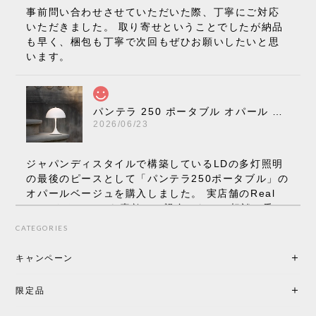
事前問い合わせさせていただいた際、丁寧にご対応
いただきました。 取り寄せということでしたが納品
も早く、梱包も丁寧で次回もぜひお願いしたいと思
います。
パンテラ 250 ポータブル オパール V3 全13色［ ルイスポールセン ］
2026/06/23
ジャパンディスタイルで構築しているLDの多灯照明
の最後のピースとして「パンテラ250ポータブル」の
オパールベージュを購入しました。 実店舗のReal
Styleさんはとても素敵で、親身になって相談に乗っ
てくださり、本当にインテリアが好きなのだと感じ
CATEGORIES
られたのでこちらで購入させていただきました。 最
後までオパールホワイトと迷いましたが、空間全体
キャンペーン
の統一感や温かみのある雰囲気を考慮してベージュ
を選択。結果は大正解でした。 インテリアに美しく
限定品
馴染み、これ一つ灯すだけで空間の心地よさと柔ら
かさが一気に引き立ちます。夜のひとときがさらに