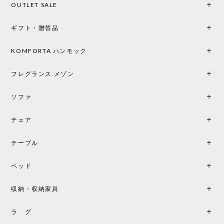
OUTLET SALE
楽しみな時間になりました。 コードレスの利便性は
もちろん、乳白色のシェードから溢れる優しい透過
ギフト・贈答品
光は眺めているだけで癒やされます。 あまりの素晴
らしさに、キッチンカウンター用として、もう一回
り小さい「160ポータブル」のオパールベージュも追
KOMFORTA ハンモック
加で注文してしまいました。 お部屋の雰囲気を格上
げしてくれる、心からおすすめしたい名作ランプで
フレグランス メゾン
す。
ソファ
チェア
《レビューでピロープレゼント》BKF Chair バタフライチェア MARIPOSA ブラック ［cuero］
BKFブラック/レビュー投稿する
2026/06/07
テーブル
座り心地が良いです。購入して良かったです。
ベッド
収納・収納家具
《レビューキャンペーン》MG501 キューバチェア OUTDOOR チーク フラットロープ セサミ［カールハンセン&サン］
2026/05/31
ラ グ