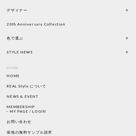
初めて購入したショップです。 確認の電話やメール
をして、対応が良かったので、商品の到着をドキド
デザイナー
キしながら待っています。 商品が届いたら、また買
い物したいと思っています。
20th Anniversary Collection
色で選ぶ
CHUSEN てぬぐい なかよし［ Mustakivi ］
2026/05/19
STYLE NEWS
GUIDE
HOME
CHUSEN てぬぐい ローズ［ Mustakivi ］
2026/05/19
REAL Style について
NEWS & EVENT
MEMBERSHIP
CHUSEN てぬぐい 中べんけい［ Mustakivi ］
MY PAGE / LOGIN
2026/05/19
お問い合わせ
張地の無料サンプル請求