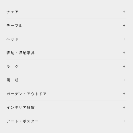
チェア
《レビューでピロープレゼント》BKF Chair バタフライチェア MARIPOSA ブラック ［cuero］
BKFブラック/レビュー投稿する
2026/06/07
テーブル
座り心地が良いです。購入して良かったです。
ベッド
収納・収納家具
《レビューキャンペーン》MG501 キューバチェア OUTDOOR チーク フラットロープ セサミ［カールハンセン&サン］
2026/05/31
ラ グ
製品もご対応も非常に良く、購入して本当に良かっ
照 明
たです。製品仕様や納期について不明点があった際
も丁寧にご案内頂き、安心して購入できました。ま
ガーデン・アウトドア
た、届いた製品も梱包含め非常にきれいな状態で大
満足です。またこちらのショップで製品購入し、イ
インテリア雑貨
ンテリアづくりを楽しんでいきたいと思います。
アート・ポスター