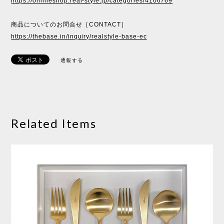
https://onlineshop.real-style.jp/categories/4106769
商品についてのお問合せ［CONTACT］
https://thebase.in/inquiry/realstyle-base-ec
通報する
Related Items