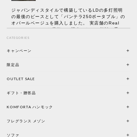
ジャパンディスタイルで構築しているLDの多灯照明
の最後のピースとして「パンテラ250ポータブル」の
オパールベージュを購入しました。 実店舗のReal
Styleさんはとても素敵で、親身になって相談に乗っ
てくださり、本当にインテリアが好きなのだと感じ
CATEGORIES
られたのでこちらで購入させていただきました。 最
後までオパールホワイトと迷いましたが、空間全体
キャンペーン
の統一感や温かみのある雰囲気を考慮してベージュ
を選択。結果は大正解でした。 インテリアに美しく
限定品
馴染み、これ一つ灯すだけで空間の心地よさと柔ら
かさが一気に引き立ちます。夜のひとときがさらに
OUTLET SALE
楽しみな時間になりました。 コードレスの利便性は
もちろん、乳白色のシェードから溢れる優しい透過
ギフト・贈答品
光は眺めているだけで癒やされます。 あまりの素晴
らしさに、キッチンカウンター用として、もう一回
り小さい「160ポータブル」のオパールベージュも追
KOMFORTA ハンモック
加で注文してしまいました。 お部屋の雰囲気を格上
げしてくれる、心からおすすめしたい名作ランプで
フレグランス メゾン
す。
ソファ