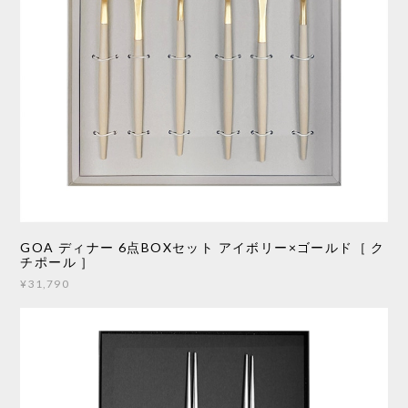
GOA ディナー 6点BOXセット アイボリー×ゴールド［ ク
チポール ］
¥31,790