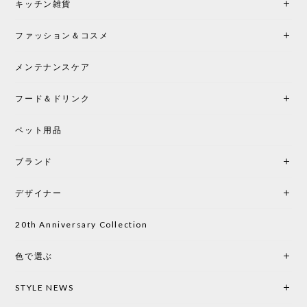
シートクッションプレゼント！CH24 Yチェア ビーチ SOFT BY ILSE CRAWFORD FALU［カールハンセン&サン］
キッチン雑貨
2026/05/25
ファッション＆コスメ
この色とピューターの2色買いました。黒も購入検討
中です。
メンテナンスケア
フード＆ドリンク
シートクッションプレゼント CH24 Yチェア ビーチ SOFT BY ILSE CRAWFORD PEWTER［カールハンセン&サン］
ペット用品
2026/05/25
ブランド
初めて購入したショップです。 確認の電話やメール
をして、対応が良かったので、商品の到着をドキド
デザイナー
キしながら待っています。 商品が届いたら、また買
い物したいと思っています。
20th Anniversary Collection
色で選ぶ
CHUSEN てぬぐい なかよし［ Mustakivi ］
2026/05/19
STYLE NEWS