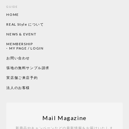
GUIDE
HOME
CHUSEN てぬぐい ローズ［ Mustakivi ］
2026/05/19
REAL Style について
NEWS & EVENT
MEMBERSHIP
CHUSEN てぬぐい 中べんけい［ Mustakivi ］
MY PAGE / LOGIN
2026/05/19
お問い合わせ
張地の無料サンプル請求
実店舗ご来店予約
CHUSEN てぬぐい べんけい［ Mustakivi ］
2026/05/19
法人のお客様
Tempo Drop ドーン［ヒャクパーセント］
2026/05/19
Mail Magazine
新商品やキャンペーンなどの最新情報をお届けいたしま