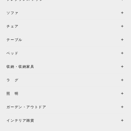
す。
ソファ
チェア
《レビューでピロープレゼント》BKF Chair バタフライチェア MARIPOSA ブラック ［cuero］
BKFブラック/レビュー投稿する
2026/06/07
テーブル
座り心地が良いです。購入して良かったです。
ベッド
収納・収納家具
《レビューキャンペーン》MG501 キューバチェア OUTDOOR チーク フラットロープ セサミ［カールハンセン&サン］
2026/05/31
ラ グ
製品もご対応も非常に良く、購入して本当に良かっ
照 明
たです。製品仕様や納期について不明点があった際
も丁寧にご案内頂き、安心して購入できました。ま
ガーデン・アウトドア
た、届いた製品も梱包含め非常にきれいな状態で大
満足です。またこちらのショップで製品購入し、イ
インテリア雑貨
ンテリアづくりを楽しんでいきたいと思います。