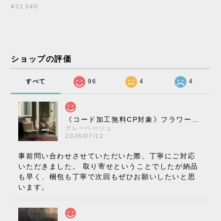
¥21,340
ショップの評価
すべて
96
4
4
《コード加工無料CP対象》フラワーポット ペンダントライト VP10［ &Tradition ］
グレーベージュ
2026/07/12
事前問い合わせさせていただいた際、丁寧にご対応
いただきました。 取り寄せということでしたが納品
も早く、梱包も丁寧で次回もぜひお願いしたいと思
います。