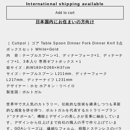
International shipping available
Add to cart
日本国内にお住まいの方向け
［ Cutipol ］ゴア Table Spoon Dinner Fork Dinner Knif 3点
ボックスセット White×Gold
内 容：テーブルスプーン×1、ディナーフォーク×1、ディナーナ
イフ×1、3本入り 専用ギフトボックス ×１
箱サイズ：約W180×D266×H37cm
サイズ：テーブルスプーン L211mm、ディナーフォーク
L217mm、ディナーナイフ L231mm
デザイナー：ホセ ホアキン・リベイロ
製造国：ポルトガル
世界中で大人気のカトラリー。伝統的な技術を継承しつつも革新
的な感覚を併せ持つ、ポルトガルを代表するカトラリーブラン
ド“クチポール”。機能とデザインの美しさが見事に融合していま
す。デザインから仕上げまで自社の職人の手で作り上げていま
す。GOAシリーズは、繊細なフォルム、樹脂とステンレスのバラ