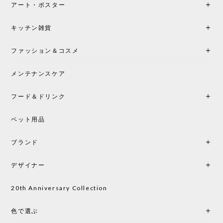
アート・ポスター
シートクッションプレゼント！CH24 Yチェア ビーチ SOFT BY ILSE CRAWFORD FALU［カールハンセン&サン］
キッチン雑貨
2026/05/25
ファッション＆コスメ
この色とピューターの2色買いました。黒も購入検討
中です。
メンテナンスケア
フード＆ドリンク
シートクッションプレゼント CH24 Yチェア ビーチ SOFT BY ILSE CRAWFORD PEWTER［カールハンセン&サン］
ペット用品
2026/05/25
ブランド
初めて購入したショップです。 確認の電話やメール
をして、対応が良かったので、商品の到着をドキド
デザイナー
キしながら待っています。 商品が届いたら、また買
い物したいと思っています。
20th Anniversary Collection
色で選ぶ
CHUSEN てぬぐい なかよし［ Mustakivi ］