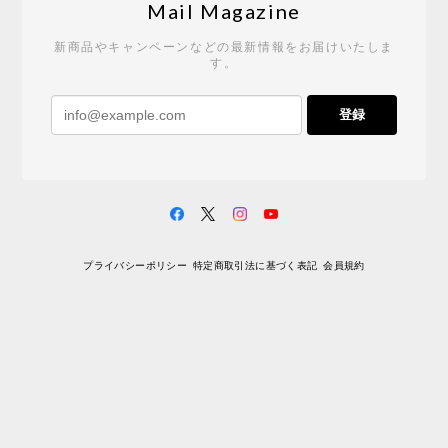
2026/05/19
Mail Magazine
新商品やキャンペーンなどの最新情報をお届けいたしま
す。
《レビューキャンペーン》 CH24 Yチェア ウォールナット ナチュラル ペーパーコード （オイルフィニッシュ）［カールハンセン&サン］
登録
2026/04/27
サイトや商品に関する質問への回答が早く、また発
送時期も事前に連絡いただき、ショップの対応はと
ても良いです。 こちらの商品は2脚めの購入です
が、ウォールナットはやはり木目も色味も美しく、
満足です。1脚めは数年前に購入したので経年変化で
プライバシーポリシー
特定商取引法に基づく表記
会員規約
少し色が明るくなっていますが、2脚めもいずれ同じ
色味に落ち着いてくるかと思われます。（なお、6年
前は17万円でしたがそこから1.5倍に値上がりしてし
まいました。欲しい人は無理してでも早く買ったほ
うがいいかもしれません。） 一点気になったのは、
脚のうち1本が高さ調整のため数mmカットされてい
ましたが切りっぱなしのため、脚の下部のテーパー
（丸みを帯びているところ）の形状が他の3本と異な
るのと、接地面がオイル仕上されていない点でした