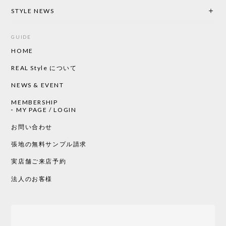
2026/05/19
STYLE NEWS
GUIDE
HOME
CHUSEN てぬぐい ローズ［ Mustakivi ］
2026/05/19
REAL Style について
NEWS & EVENT
MEMBERSHIP
CHUSEN てぬぐい 中べんけい［ Mustakivi ］
MY PAGE / LOGIN
2026/05/19
お問い合わせ
張地の無料サンプル請求
実店舗ご来店予約
CHUSEN てぬぐい べんけい［ Mustakivi ］
2026/05/19
法人のお客様
Tempo Drop ドーン［ヒャクパーセント］