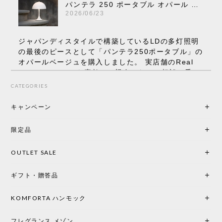
パンテラ 250 ポータブル オパール V3 全13色［ ルイスポールセン ］
2026/06/23
ジャパンディスタイルで構築しているLDの多灯照明
の最後のピースとして「パンテラ250ポータブル」の
オパールベージュを購入しました。 実店舗のReal
Styleさんはとても素敵で、親身になって相談に乗っ
てくださり、本当にインテリアが好きなのだと感じ
CATEGORIES
られたのでこちらで購入させていただきました。 最
後までオパールホワイトと迷いましたが、空間全体
キャンペーン
の統一感や温かみのある雰囲気を考慮してベージュ
を選択。結果は大正解でした。 インテリアに美しく
限定品
馴染み、これ一つ灯すだけで空間の心地よさと柔ら
かさが一気に引き立ちます。夜のひとときがさらに
OUTLET SALE
楽しみな時間になりました。 コードレスの利便性は
もちろん、乳白色のシェードから溢れる優しい透過
ギフト・贈答品
光は眺めているだけで癒やされます。 あまりの素晴
らしさに、キッチンカウンター用として、もう一回
り小さい「160ポータブル」のオパールベージュも追
KOMFORTA ハンモック
加で注文してしまいました。 お部屋の雰囲気を格上
げしてくれる、心からおすすめしたい名作ランプで
フレグランス メゾン