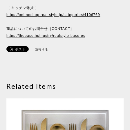
［ キッチン雑貨 ］
https://onlineshop.real-style.jp/categories/4106769
商品についてのお問合せ［CONTACT］
https://thebase.in/inquiry/realstyle-base-ec
通報する
Related Items