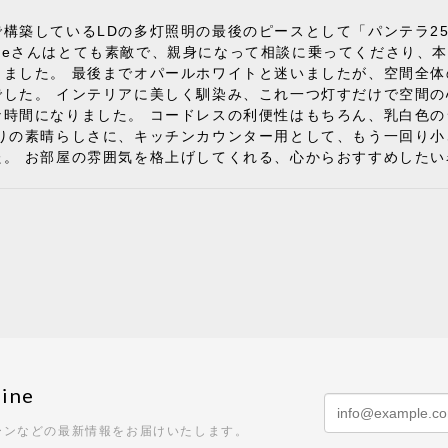
構築しているLDの多灯照明の最後のピースとして「パンテラ2
 Styleさんはとても素敵で、親身になって相談に乗ってくださ
きました。 最後までオパールホワイトと迷いましたが、空間全
でした。 インテリアに美しく馴染み、これ一つ灯すだけで空間
な時間になりました。 コードレスの利便性はもちろん、乳白色
りの素晴らしさに、キッチンカウンター用として、もう一回り小
た。 お部屋の雰囲気を格上げしてくれる、心からおすすめしたい
でピロープレゼント》BKF Chair バタフライチェア MARIPOS
ック/レビュー投稿する
7
購入して良かったです。
ine
キャンペーン》MG501 キューバチェア OUTDOOR チーク
1
ーンなどの最新情報をお届けいたします。