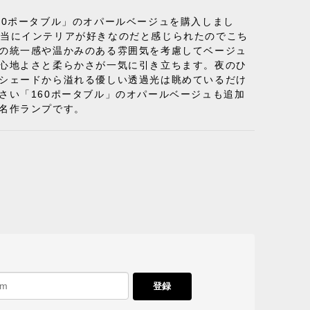
50ポータブル」のオパールベージュを購入しまし
り、本当にインテリアが好きなのだと感じられたのでこち
体の統一感や温かみのある雰囲気を考慮してベージュ
の心地よさと柔らかさが一気に引き立ちます。夜のひ
のシェードから溢れる優しい透過光は眺めているだけ
さい「160ポータブル」のオパールベージュも追加
名作ランプです。
A ブラック ［cuero］
 フラットロープ セサミ［カールハンセン&サン］
登録