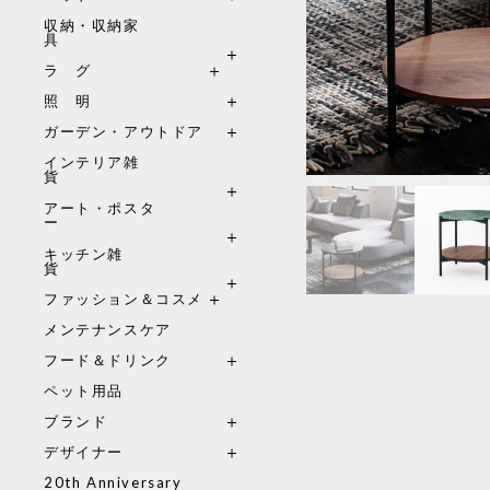
収納・収納家
具
ラ グ
照 明
ガーデン・アウトドア
インテリア雑
貨
アート・ポスタ
ー
キッチン雑
貨
ファッション＆コスメ
メンテナンスケア
フード＆ドリンク
ペット用品
ブランド
デザイナー
20th Anniversary