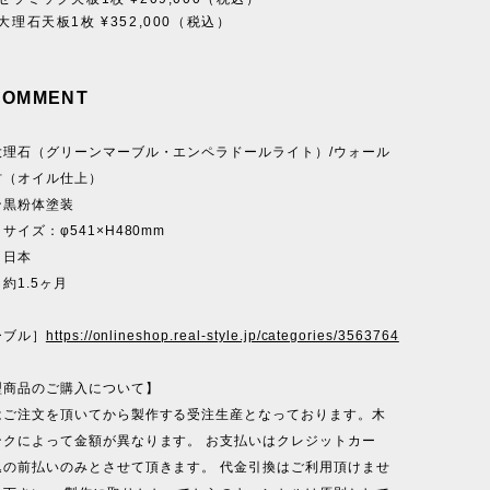
大理石天板1枚 ¥352,000（税込）
COMMENT
大理石（グリーンマーブル・エンペラドールライト）/ウォール
材（オイル仕上）
ン黒粉体塗装
サイズ：φ541×H480mm
：日本
1.5ヶ月
ーブル］
https://onlineshop.real-style.jp/categories/3563764
型商品のご購入について】
はご注文を頂いてから製作する受注生産となっております。木
ンクによって金額が異なります。 お支払いはクレジットカー
込の前払いのみとさせて頂きます。 代金引換はご利用頂けませ