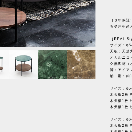
［３年保証
る受注生産
［REAL Sty
1
/
10
サイズ：φ54
天板：天然
オカルニコ
ク無垢材（
脚：アイア
納 期：約1
サイズ：φ54
木天板2枚 ¥
木天板1枚 
木天板1枚 /
サイズ：φ64
木天板2枚 ¥
木天板1枚 