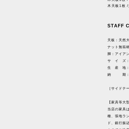
木天板1枚 /
STAFF 
天板：天然
ナット無垢
脚：アイア
サ イ ズ：
生 産 地
納 期：約
［サイドテ
【家具等大
当店の家具
種、張地ラ
ド、銀行振