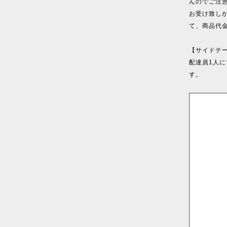
んのでご注
お受け致し
て、商品代
【サイドテ
配達員1人
す。