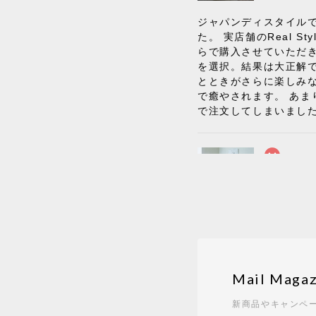
ジャパンディスタイルで
た。 実店舗のReal
らで購入させていただ
を選択。結果は大正解
とときがさらに楽しみ
で癒やされます。 あま
で注文してしまいまし
《レビュー
BKFブラ
2026/06/0
座り心地が良いです。
Mail Magaz
《レビュー
2026/05/3
新商品やキャンペ