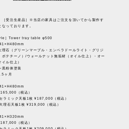
］［受注生産品］※当店の家具はご注文を頂いてから製作す
となっております。
le］Tower tray table φ500
1×H480mm
大理石（グリーンマーブル・エンペラドールライト・グリジ
・ボテチーノ）/ウォールナット無垢材（オイル仕上）・オー
オイル仕上）
ン黒粉体塗装
.5ヶ月
1×H480mm
165,000（税込）
/セラミック天板1枚 ¥187,000（税込）
大理石天板1枚 ¥319,000（税込）
1×H320mm
187,000（税込）
/セラミック天板1枚 ¥209,000（税込）