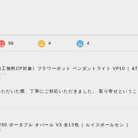
96
4
4
工無料CP対象》フラワーポット ペンダントライト VP10［ &Trad
ジュ
2
いただいた際、丁寧にご対応いただきました。 取り寄せという
。
250 ポータブル オパール V3 全13色［ ルイスポールセン ］
3