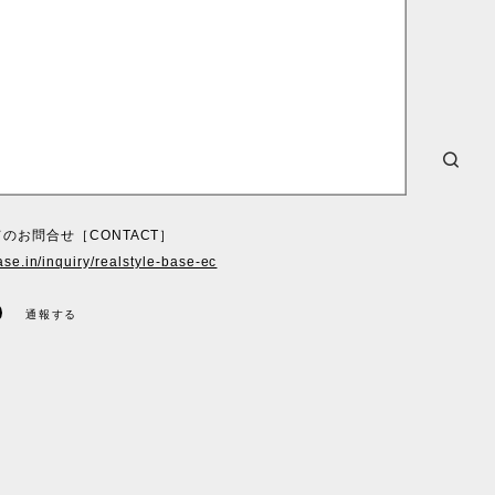
のお問合せ［CONTACT］
ase.in/inquiry/realstyle-base-ec
通報する