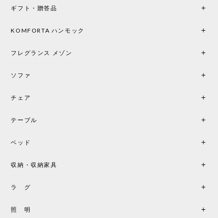
ギフト・贈答品
光は眺めているだけで癒やされます。 あまりの素晴
らしさに、キッチンカウンター用として、もう一回
り小さい「160ポータブル」のオパールベージュも追
KOMFORTA ハンモック
加で注文してしまいました。 お部屋の雰囲気を格上
げしてくれる、心からおすすめしたい名作ランプで
フレグランス メゾン
す。
ソファ
チェア
《レビューでピロープレゼント》BKF Chair バタフライチェア MARIPOSA ブラック ［cuero］
BKFブラック/レビュー投稿する
2026/06/07
テーブル
座り心地が良いです。購入して良かったです。
ベッド
収納・収納家具
《レビューキャンペーン》MG501 キューバチェア OUTDOOR チーク フラットロープ セサミ［カールハンセン&サン］
2026/05/31
ラ グ
製品もご対応も非常に良く、購入して本当に良かっ
照 明