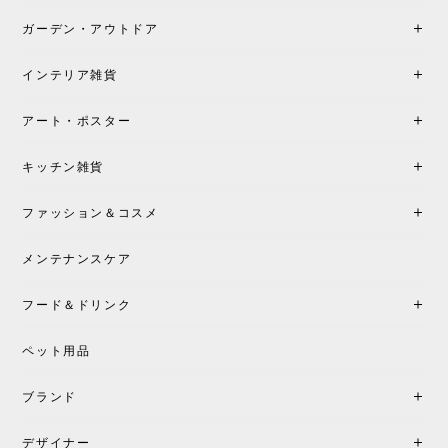
たです。製品仕様や納期について不明点があった際
も丁寧にご案内頂き、安心して購入できました。ま
ガーデン・アウトドア
た、届いた製品も梱包含め非常にきれいな状態で大
満足です。またこちらのショップで製品購入し、イ
インテリア雑貨
ンテリアづくりを楽しんでいきたいと思います。
アート・ポスター
シートクッションプレゼント！CH24 Yチェア ビーチ SOFT BY ILSE CRAWFORD FALU［カールハンセン&サン］
キッチン雑貨
2026/05/25
ファッション＆コスメ
この色とピューターの2色買いました。黒も購入検討
中です。
メンテナンスケア
フード＆ドリンク
シートクッションプレゼント CH24 Yチェア ビーチ SOFT BY ILSE CRAWFORD PEWTER［カールハンセン&サン］
ペット用品
2026/05/25
ブランド
初めて購入したショップです。 確認の電話やメール
をして、対応が良かったので、商品の到着をドキド
デザイナー