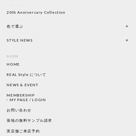
キしながら待っています。 商品が届いたら、また買
い物したいと思っています。
20th Anniversary Collection
色で選ぶ
CHUSEN てぬぐい なかよし［ Mustakivi ］
2026/05/19
STYLE NEWS
GUIDE
HOME
CHUSEN てぬぐい ローズ［ Mustakivi ］
2026/05/19
REAL Style について
NEWS & EVENT
MEMBERSHIP
CHUSEN てぬぐい 中べんけい［ Mustakivi ］
MY PAGE / LOGIN
2026/05/19
お問い合わせ
張地の無料サンプル請求
実店舗ご来店予約
CHUSEN てぬぐい べんけい［ Mustakivi ］