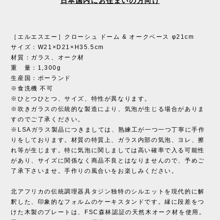
日本国内にお住まいの方向け
［エルエスエー］クローシュ ドーム & オークベース φ21cm
サイズ：W21×D21×H35.5cm
材質：ガラス、オーク材
重 量：1,300g
生産国：ポーランド
※食洗機 不可
※ひとつひとつ、サイズ、特性が異なります。
※吹きガラスの伝統的な製造により、気泡が生じる場合がありま
すのでご了承ください。
※LSAガラス製品につきましては、熟練工が一つ一つ丁寧に手作
りをしております。材質の特質上、ガラス内部の気泡、ヨレ、擦
れ等が生じます。特に気泡に関しましては高い確率で入る可能性
があり、サイズに関係なく商品不良とはなりませんので、予めご
了承下さいませ。手作りの風合いをお楽しみください。
北アフリカの伝統調理器具タジン独特のシルエットを現代的に解
釈した、印象的なフォルムのケーキスタンドです。縁に段差をつ
けた木製のプレートは、FSC森林認証の天然木オーク材を使用。