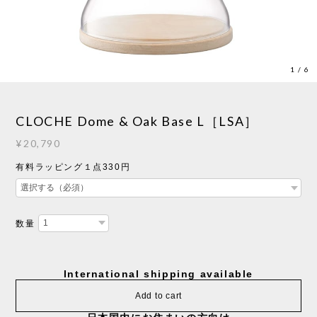
1
/
6
CLOCHE Dome & Oak Base L［LSA］
¥20,790
有料ラッピング１点330円
数量
International shipping available
Add to cart