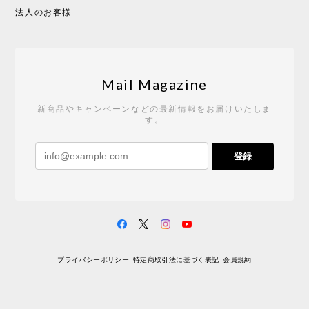
2026/05/19
法人のお客様
Tempo Drop ドーン［ヒャクパーセント］
2026/05/19
Mail Magazine
新商品やキャンペーンなどの最新情報をお届けいたしま
す。
《レビューキャンペーン》 CH24 Yチェア ウォールナット ナチュラル ペーパーコード （オイルフィニッシュ）［カールハンセン&サン］
登録
2026/04/27
サイトや商品に関する質問への回答が早く、また発
送時期も事前に連絡いただき、ショップの対応はと
ても良いです。 こちらの商品は2脚めの購入です
が、ウォールナットはやはり木目も色味も美しく、
満足です。1脚めは数年前に購入したので経年変化で
プライバシーポリシー
特定商取引法に基づく表記
会員規約
少し色が明るくなっていますが、2脚めもいずれ同じ
色味に落ち着いてくるかと思われます。（なお、6年
前は17万円でしたがそこから1.5倍に値上がりしてし