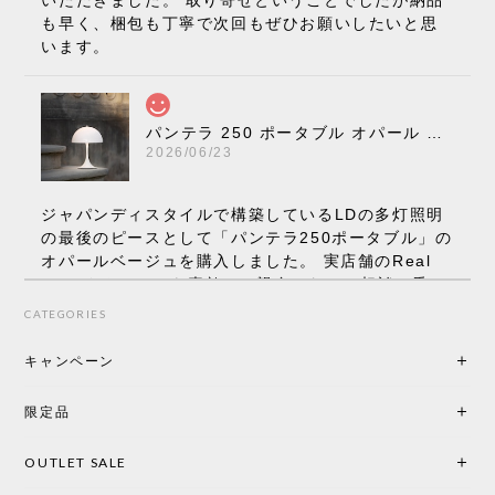
も早く、梱包も丁寧で次回もぜひお願いしたいと思
います。
パンテラ 250 ポータブル オパール V3 全13色［ ルイスポールセン ］
2026/06/23
ジャパンディスタイルで構築しているLDの多灯照明
の最後のピースとして「パンテラ250ポータブル」の
オパールベージュを購入しました。 実店舗のReal
Styleさんはとても素敵で、親身になって相談に乗っ
てくださり、本当にインテリアが好きなのだと感じ
CATEGORIES
られたのでこちらで購入させていただきました。 最
後までオパールホワイトと迷いましたが、空間全体
キャンペーン
の統一感や温かみのある雰囲気を考慮してベージュ
を選択。結果は大正解でした。 インテリアに美しく
限定品
馴染み、これ一つ灯すだけで空間の心地よさと柔ら
かさが一気に引き立ちます。夜のひとときがさらに
OUTLET SALE
楽しみな時間になりました。 コードレスの利便性は
もちろん、乳白色のシェードから溢れる優しい透過