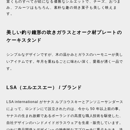
置くものすべてが絵になる優雅なシルエットで、チーズ、おつま
み、フルーツはもちろん、素朴な趣の焼き菓子も美しく映えま
す。
美しい釣り鐘形の吹きガラスとオーク材プレートの
ケーキスタンド
シンプルなデザインですが、木の温かみとガラスのハーモニーが美し
いアイテムです。年月を重ねるごとに味わい深く、愛着が湧く一品で
す。
LSA（エルエスエー） / ブランド
LSA international がヤナス ルブコウスキーとアンソニーサンダース
によって、ロンドンにて設立されたのは、今から 50 年以上前の事。
ヤナスの生まれ故郷であるポーランドの高度な職人技術を駆使した、
自社デザインのハンドメイドガラスウェアを生産・販売しています。
つねに商品開発とデザインへの独創的なアプローチに重点をおき、洗