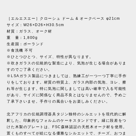
［エルエスエー］クローシュ ドーム & オークベース φ21cm
サイズ：W26×D26×H30.5cm
材質：ガラス、オーク材
重 量：1,800g
生産国：ポーランド
※食洗機 不可
※ひとつひとつ、サイズ、特性が異なります。
※吹きガラスの伝統的な製造により、気泡が生じる場合がありま
すのでご了承ください。
※LSAガラス製品につきましては、熟練工が一つ一つ丁寧に手作
りをしております。材質の特質上、ガラス内部の気泡、ヨレ、擦
れ等が生じます。特に気泡に関しましては高い確率で入る可能性
があり、サイズに関係なく商品不良とはなりませんので、予めご
了承下さいませ。手作りの風合いをお楽しみください。
北アフリカの伝統調理器具タジン独特のシルエットを現代的に解
釈した、印象的なフォルムのケーキスタンドです。縁に段差をつ
けた木製のプレートは、FSC森林認証の天然木オーク材を使用。
置くものすべてが絵になる優雅なシルエットで、チーズ、おつま