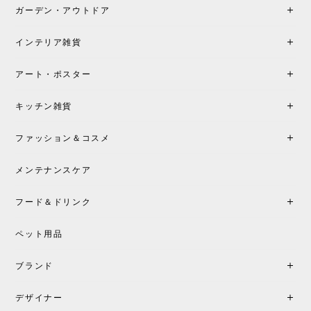
も丁寧にご案内頂き、安心して購入できました。ま
ガーデン・アウトドア
た、届いた製品も梱包含め非常にきれいな状態で大
満足です。またこちらのショップで製品購入し、イ
インテリア雑貨
ンテリアづくりを楽しんでいきたいと思います。
アート・ポスター
シートクッションプレゼント！CH24 Yチェア ビーチ SOFT BY ILSE CRAWFORD FALU［カールハンセン&サン］
キッチン雑貨
2026/05/25
ファッション＆コスメ
この色とピューターの2色買いました。黒も購入検討
中です。
メンテナンスケア
フード＆ドリンク
シートクッションプレゼント CH24 Yチェア ビーチ SOFT BY ILSE CRAWFORD PEWTER［カールハンセン&サン］
ペット用品
2026/05/25
ブランド
初めて購入したショップです。 確認の電話やメール
をして、対応が良かったので、商品の到着をドキド
デザイナー
キしながら待っています。 商品が届いたら、また買