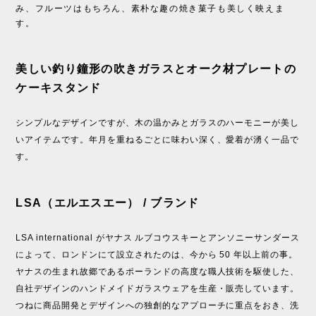
み、フルーツはもちろん、素朴な趣の焼き菓子も美しく映えま
す。
美しい釣り鐘形の吹きガラスとオーク材プレートの
ケーキスタンド
シンプルなデザインですが、木の温かみとガラスのハーモニーが美し
いアイテムです。年月を重ねるごとに味わい深く、愛着が湧く一品で
す。
LSA（エルエスエー） / ブランド
LSA international がヤナス ルブコウスキーとアンソニーサンダース
によって、ロンドンにて設立されたのは、今から 50 年以上前の事。
ヤナスの生まれ故郷であるポーランドの高度な職人技術を駆使した、
自社デザインのハンドメイドガラスウェアを生産・販売しています。
つねに商品開発とデザインへの独創的なアプローチに重点をおき、洗