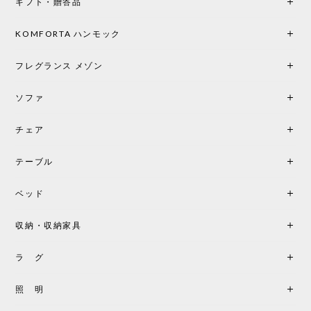
ギフト・贈答品
光は眺めているだけで癒やされます。 あまりの素晴
らしさに、キッチンカウンター用として、もう一回
り小さい「160ポータブル」のオパールベージュも追
KOMFORTA ハンモック
加で注文してしまいました。 お部屋の雰囲気を格上
げしてくれる、心からおすすめしたい名作ランプで
フレグランス メゾン
す。
ソファ
チェア
《レビューでピロープレゼント》BKF Chair バタフライチェア MARIPOSA ブラック ［cuero］
BKFブラック/レビュー投稿する
2026/06/07
テーブル
座り心地が良いです。購入して良かったです。
ベッド
収納・収納家具
《レビューキャンペーン》MG501 キューバチェア OUTDOOR チーク フラットロープ セサミ［カールハンセン&サン］
2026/05/31
ラ グ
製品もご対応も非常に良く、購入して本当に良かっ
照 明
たです。製品仕様や納期について不明点があった際