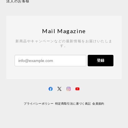
法人のお客様
Tempo Drop ドーン［ヒャクパーセント］
2026/05/19
Mail Magazine
新商品やキャンペーンなどの最新情報をお届けいたしま
す。
《レビューキャンペーン》 CH24 Yチェア ウォールナット ナチュラル ペーパーコード （オイルフィニッシュ）［カールハンセン&サン］
登録
2026/04/27
サイトや商品に関する質問への回答が早く、また発
送時期も事前に連絡いただき、ショップの対応はと
ても良いです。 こちらの商品は2脚めの購入です
が、ウォールナットはやはり木目も色味も美しく、
満足です。1脚めは数年前に購入したので経年変化で
プライバシーポリシー
特定商取引法に基づく表記
会員規約
少し色が明るくなっていますが、2脚めもいずれ同じ
色味に落ち着いてくるかと思われます。（なお、6年
前は17万円でしたがそこから1.5倍に値上がりしてし
まいました。欲しい人は無理してでも早く買ったほ