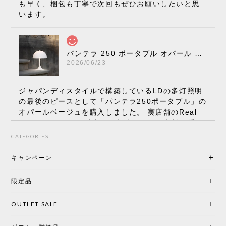
も早く、梱包も丁寧で次回もぜひお願いしたいと思
います。
パンテラ 250 ポータブル オパール V3 全13色［ ルイスポールセン ］
2026/06/23
ジャパンディスタイルで構築しているLDの多灯照明
の最後のピースとして「パンテラ250ポータブル」の
オパールベージュを購入しました。 実店舗のReal
Styleさんはとても素敵で、親身になって相談に乗っ
てくださり、本当にインテリアが好きなのだと感じ
CATEGORIES
られたのでこちらで購入させていただきました。 最
後までオパールホワイトと迷いましたが、空間全体
キャンペーン
の統一感や温かみのある雰囲気を考慮してベージュ
を選択。結果は大正解でした。 インテリアに美しく
限定品
馴染み、これ一つ灯すだけで空間の心地よさと柔ら
かさが一気に引き立ちます。夜のひとときがさらに
OUTLET SALE
楽しみな時間になりました。 コードレスの利便性は
もちろん、乳白色のシェードから溢れる優しい透過