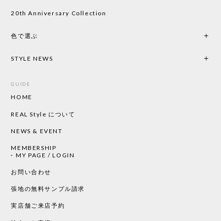
い物したいと思っています。
20th Anniversary Collection
色で選ぶ
CHUSEN てぬぐい なかよし［ Mustakivi ］
2026/05/19
STYLE NEWS
GUIDE
HOME
CHUSEN てぬぐい ローズ［ Mustakivi ］
2026/05/19
REAL Style について
NEWS & EVENT
MEMBERSHIP
CHUSEN てぬぐい 中べんけい［ Mustakivi ］
MY PAGE / LOGIN
2026/05/19
お問い合わせ
張地の無料サンプル請求
実店舗ご来店予約
CHUSEN てぬぐい べんけい［ Mustakivi ］
2026/05/19