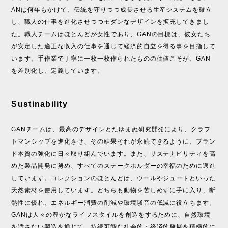
ANは何年もかけて、伝統を守りつつ成長させる生産システムを確立
し、職人の仕事を進化させつつモダンなデザインを拡充してきまし
た。職人チームはほとんどが女性であり、GANの目標は、彼女たち
が安定した適正な収入の仕事を通じて経済的自立を得る事を目指して
います。手作業で丁寧に一枚一枚作られたものの価値こそが、GAN
を差別化し、定義しています。
Sustinability
GANチームは、最高のデザインとたゆまぬ研究開発により、クラフ
トマンシップを進化させ、その結果それが永続できるように、ブラン
ド本質の強化に日々取り組んでいます。また、サステナビリティを高
めた製品開発に努め、すべてのステークホルダーの幸福のために邁進
しています。コレクションのほとんどは、ウールやジュートといった
天然素材を使用しています。どちらも動物を苦しめずに手に入り、断
熱性に優れ、エネルギー消費の削減や環境騒音の低減に役立ちます。
GANは人々の豊かなライフスタイルを創造をするために、自然環境
を汚さない製造を通じて、持続可能な社会的・経済的発展を積極的に