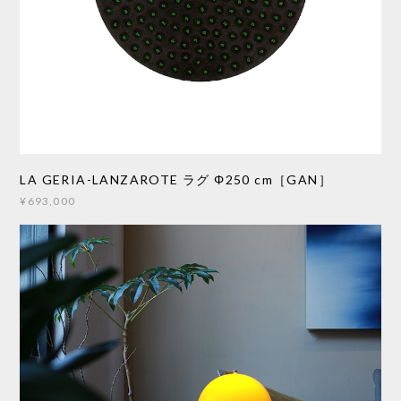
LA GERIA-LANZAROTE ラグ Φ250 cm［GAN］
¥693,000