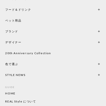
フード＆ドリンク
シートクッションプレゼント CH24 Yチェア ビーチ SOFT BY ILSE CRAWFORD PEWTER［カールハンセン&サン］
ペット用品
2026/05/25
ブランド
初めて購入したショップです。 確認の電話やメール
をして、対応が良かったので、商品の到着をドキド
デザイナー
キしながら待っています。 商品が届いたら、また買
い物したいと思っています。
20th Anniversary Collection
色で選ぶ
CHUSEN てぬぐい なかよし［ Mustakivi ］
2026/05/19
STYLE NEWS
GUIDE
HOME
CHUSEN てぬぐい ローズ［ Mustakivi ］
2026/05/19
REAL Style について