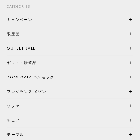
てくださり、本当にインテリアが好きなのだと感じ
CATEGORIES
られたのでこちらで購入させていただきました。 最
後までオパールホワイトと迷いましたが、空間全体
キャンペーン
の統一感や温かみのある雰囲気を考慮してベージュ
を選択。結果は大正解でした。 インテリアに美しく
限定品
馴染み、これ一つ灯すだけで空間の心地よさと柔ら
かさが一気に引き立ちます。夜のひとときがさらに
OUTLET SALE
楽しみな時間になりました。 コードレスの利便性は
もちろん、乳白色のシェードから溢れる優しい透過
ギフト・贈答品
光は眺めているだけで癒やされます。 あまりの素晴
らしさに、キッチンカウンター用として、もう一回
り小さい「160ポータブル」のオパールベージュも追
KOMFORTA ハンモック
加で注文してしまいました。 お部屋の雰囲気を格上
げしてくれる、心からおすすめしたい名作ランプで
フレグランス メゾン
す。
ソファ
チェア
《レビューでピロープレゼント》BKF Chair バタフライチェア MARIPOSA ブラック ［cuero］
BKFブラック/レビュー投稿する
2026/06/07
テーブル