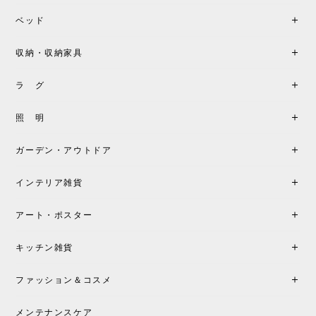
座り心地が良いです。購入して良かったです。
ベッド
収納・収納家具
《レビューキャンペーン》MG501 キューバチェア OUTDOOR チーク フラットロープ セサミ［カールハンセン&サン］
2026/05/31
ラ グ
製品もご対応も非常に良く、購入して本当に良かっ
照 明
たです。製品仕様や納期について不明点があった際
も丁寧にご案内頂き、安心して購入できました。ま
ガーデン・アウトドア
た、届いた製品も梱包含め非常にきれいな状態で大
満足です。またこちらのショップで製品購入し、イ
インテリア雑貨
ンテリアづくりを楽しんでいきたいと思います。
アート・ポスター
シートクッションプレゼント！CH24 Yチェア ビーチ SOFT BY ILSE CRAWFORD FALU［カールハンセン&サン］
キッチン雑貨
2026/05/25
ファッション＆コスメ
この色とピューターの2色買いました。黒も購入検討
中です。
メンテナンスケア