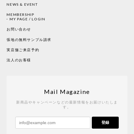
NEWS & EVENT
MEMBERSHIP
CHUSEN てぬぐい 中べんけい［ Mustakivi ］
MY PAGE / LOGIN
2026/05/19
お問い合わせ
張地の無料サンプル請求
実店舗ご来店予約
CHUSEN てぬぐい べんけい［ Mustakivi ］
2026/05/19
法人のお客様
Tempo Drop ドーン［ヒャクパーセント］
2026/05/19
Mail Magazine
新商品やキャンペーンなどの最新情報をお届けいたしま
す。
《レビューキャンペーン》 CH24 Yチェア ウォールナット ナチュラル ペーパーコード （オイルフィニッシュ）［カールハンセン&サン］
登録
2026/04/27