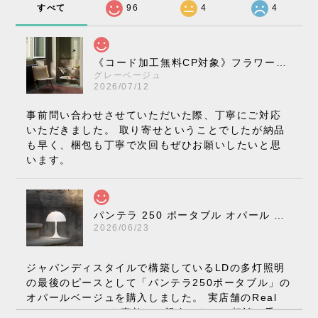
すべて
96
4
4
《コード加工無料CP対象》フラワーポット ペンダントライト VP10［ &Tradition ］
グレーベージュ
2026/07/12
事前問い合わせさせていただいた際、丁寧にご対応
いただきました。 取り寄せということでしたが納品
も早く、梱包も丁寧で次回もぜひお願いしたいと思
います。
パンテラ 250 ポータブル オパール V3 全13色［ ルイスポールセン ］
2026/06/23
ジャパンディスタイルで構築しているLDの多灯照明
の最後のピースとして「パンテラ250ポータブル」の
オパールベージュを購入しました。 実店舗のReal
Styleさんはとても素敵で、親身になって相談に乗っ