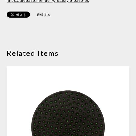
https://thebase.in/inquiry/realstyle-base-ec
通報する
Related Items