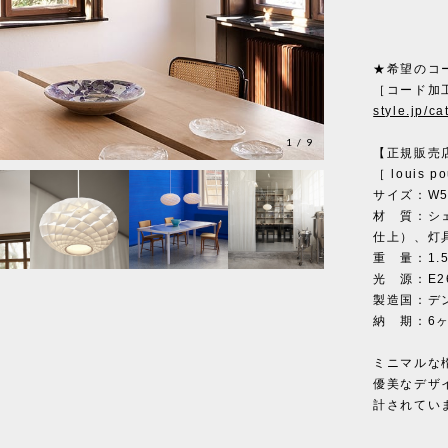
★希望のコ
［コード加
style.jp/c
1
/
9
【正規販売
［ louis p
サイズ：W50
材 質：シ
仕上）、灯
重 量：1.5
光 源：E26
製造国：デ
納 期：6
ミニマルな
優美なデザ
計されてい