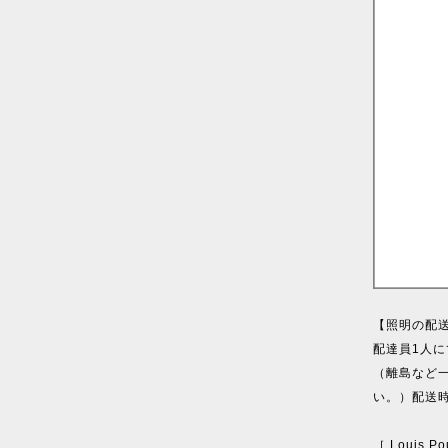
【照明の配
配達員1人
（離島など
い。）配送
［ Louis