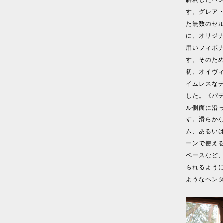
す。グレア
た無数のセ
に、オリジ
用いフィボ
す。そのため
初、オイヴ
イムレスな
した。《パ
ル側面に沿
す。滑らか
ム、あるい
ーンで使える
ペースなど
られるよう
ようなペン