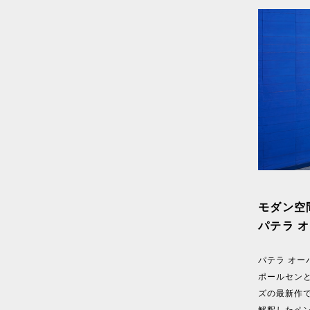
モダン空
パテラ 
パテラ オー
ポールセン
ズの最新作
解釈したペ