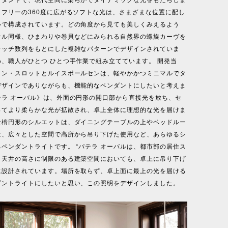
・フリーの360度に広がるソフトな光は、さまざまな位置に配し
ルで構成されています。どの角度から見ても美しくみえるよう
ナル同様、ひまわりや巻貝などにみられる自然界の螺旋カーヴを
ナッチ数列をもとにした複雑なパターンでデザインされていま
、職人がひとつ ひとつ手作業で組み立てています。 開発当
ィン・スロットとルイスポールセンは、軽やかかつミニマルでタ
デザインでありながらも、機能的なペンダントにしたいと考えま
テラ オーバル》は、外面の円形の開口部から直接光を放ち、セ
ってより柔らかな光が拡散され、卓上全体に理想的な光を届けま
な楕円形のシルエットは、ダイニングテーブルの上やベッドルー
は、広々とした空間で高所から吊り下げた使用など、あらゆるシ
ペンダントライトです。 “パテラ オーバルは、都市部の居住ス
、天井の高さに制限のある建築空間においても、卓上に吊り下げ
に設計されています。場所を取らず、卓上面に最上の光を届ける
ダントライトにしたいと思い、この照明をデザインしました。