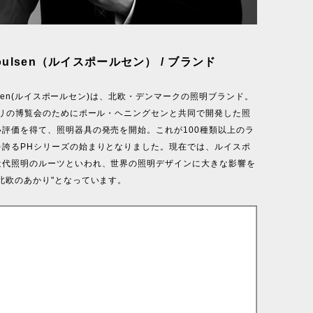
 Poulsen（ルイスポールセン） / ブランド
oulsen(ルイスポールセン)は、北欧・デンマークの照明ブランド。
パリの博覧会のためにポール・ヘニングセンと共同で開発した照
い評価を得て、照明器具の発売を開始。これが100種類以上のラ
を誇るPHシリーズの始まりとなりました。現在では、ルイスポ
近代照明のルーツといわれ、世界の照明デザインに大きな影響を
北欧のあかり"となっています。