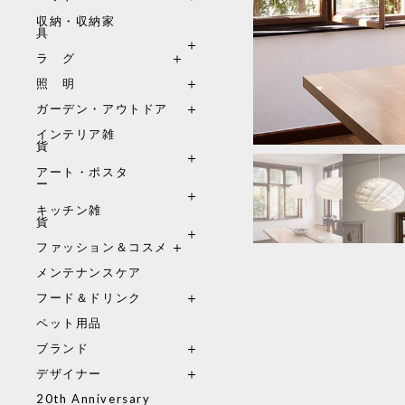
収納・収納家
具
ラ グ
照 明
ガーデン・アウトドア
インテリア雑
貨
アート・ポスタ
ー
キッチン雑
貨
ファッション＆コスメ
メンテナンスケア
フード＆ドリンク
ペット用品
ブランド
デザイナー
20th Anniversary