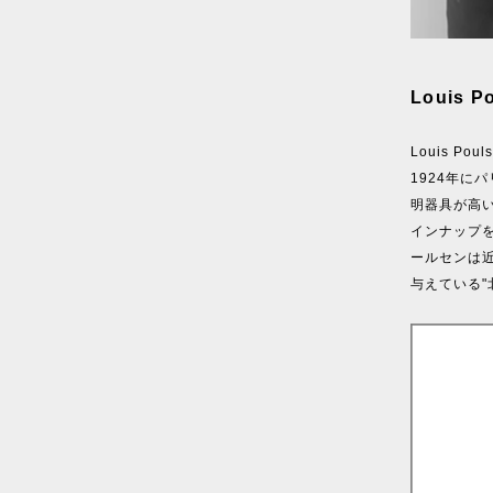
Louis
Louis P
1924年に
明器具が高
インナップ
ールセンは
与えている"