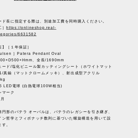
ード長に指定する際は、別途加工費を同時購入ください。
工］
https://onlineshop.real-
ategories/6631582
店】［１年保証］
oulsen ］Patera Pendant Oval
0×D500×Hmm、全長/1690mm
ェード/塩化ビニール製カッティングシート（ホワイトマット
具/真鍮（マットクロームメッキ）、射出成型アクリル
kg
 LED電球 (白熱電球100W相当)
ンマーク
ヶ月
楕円形のパテラ オーバルは、パテラのレガシーを引き継ぎ、
イン哲学とフィボナッチ数列に基づいた螺旋構造を用いて設
ます。