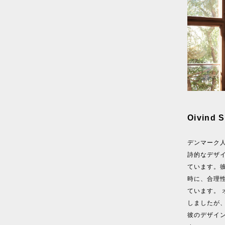
Oivin
デンマーク人
詩的なデザ
ています。
時に、合理
ています。
しましたが
彼のデザイ