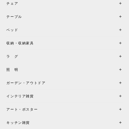
チェア
《レビューでピロープレゼント》BKF Chair バタフライチェア MARIPOSA ブラック ［cuero］
BKFブラック/レビュー投稿する
2026/06/07
テーブル
座り心地が良いです。購入して良かったです。
ベッド
収納・収納家具
《レビューキャンペーン》MG501 キューバチェア OUTDOOR チーク フラットロープ セサミ［カールハンセン&サン］
2026/05/31
ラ グ
製品もご対応も非常に良く、購入して本当に良かっ
照 明
たです。製品仕様や納期について不明点があった際
も丁寧にご案内頂き、安心して購入できました。ま
ガーデン・アウトドア
た、届いた製品も梱包含め非常にきれいな状態で大
満足です。またこちらのショップで製品購入し、イ
インテリア雑貨
ンテリアづくりを楽しんでいきたいと思います。
アート・ポスター
シートクッションプレゼント！CH24 Yチェア ビーチ SOFT BY ILSE CRAWFORD FALU［カールハンセン&サン］
キッチン雑貨
2026/05/25