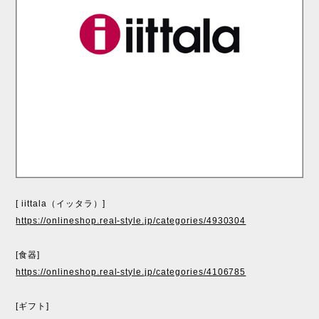
[ iittala（イッタラ）]
https://onlineshop.real-style.jp/categories/4930304
[食器]
https://onlineshop.real-style.jp/categories/4106785
[ギフト]