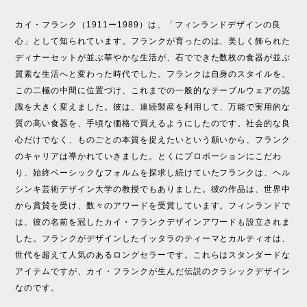
カイ・フランク（1911ー1989）は、「フィンランドデザインの良
心」として知られています。フランクが育ったのは、美しく飾られた
ディナーセットが並ぶ華やかな生活が、石でできた数枚の食器が並ぶ
質素な生活へと変わった時代でした。フランクは自身のスタイルを、
この二極の中間に位置づけ、これまでの一般的なテーブルウェアの認
識を大きく変えました。彼は、連続製産を利用して、万能で実用的な
質の高い食器を、手頃な価格で買えるようにしたのです。社会的な良
心だけでなく、ものごとの本質を捉えたいという願いから、フランク
のキャリアは導かれていきました。とくにプロポーションにこだわ
り、始終ベーシックなフォルムを探求し続けていたフランクは、ヘル
シンキ芸術デザイン大学の教授でもありました。彼の作品は、世界中
から賞賛を受け、数々のアワードを受賞しています。フィンランドで
は、彼の名前を冠したカイ・フランクデザインアワードも設立されま
した。フランクがデザインしたイッタラのティーマとカルティオは、
世代を超えて人気のあるロングセラーです。これらはスタンダードな
アイテムですが、カイ・フランクが生んだ伝説のクラシックデザイン
なのです。