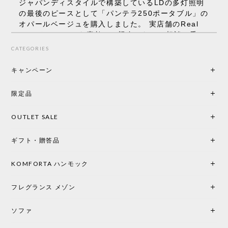
ジャパンディスタイルで構築しているLDの多灯照明
の最後のピースとして「パンテラ250ポータブル」の
オパールベージュを購入しました。 実店舗のReal
Styleさんはとても素敵で、親身になって相談に乗っ
てくださり、本当にインテリアが好きなのだと感じ
CATEGORIES
られたのでこちらで購入させていただきました。 最
後までオパールホワイトと迷いましたが、空間全体
キャンペーン
の統一感や温かみのある雰囲気を考慮してベージュ
を選択。結果は大正解でした。 インテリアに美しく
限定品
馴染み、これ一つ灯すだけで空間の心地よさと柔ら
かさが一気に引き立ちます。夜のひとときがさらに
OUTLET SALE
楽しみな時間になりました。 コードレスの利便性は
もちろん、乳白色のシェードから溢れる優しい透過
ギフト・贈答品
光は眺めているだけで癒やされます。 あまりの素晴
らしさに、キッチンカウンター用として、もう一回
り小さい「160ポータブル」のオパールベージュも追
KOMFORTA ハンモック
加で注文してしまいました。 お部屋の雰囲気を格上
げしてくれる、心からおすすめしたい名作ランプで
フレグランス メゾン
す。
ソファ