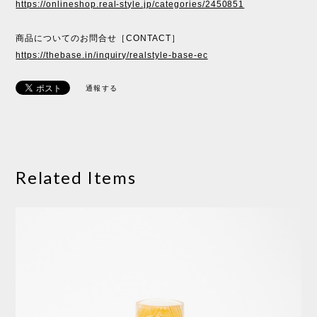
https://onlineshop.real-style.jp/categories/2450851
商品についてのお問合せ［CONTACT］
https://thebase.in/inquiry/realstyle-base-ec
通報する
Related Items