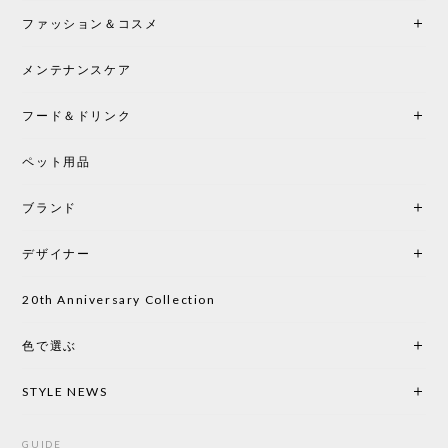
ファッション＆コスメ
この色とピューターの2色買いました。黒も購入検討
中です。
メンテナンスケア
フード＆ドリンク
シートクッションプレゼント CH24 Yチェア ビーチ SOFT BY ILSE CRAWFORD PEWTER［カールハンセン&サン］
ペット用品
2026/05/25
ブランド
初めて購入したショップです。 確認の電話やメール
をして、対応が良かったので、商品の到着をドキド
デザイナー
キしながら待っています。 商品が届いたら、また買
い物したいと思っています。
20th Anniversary Collection
色で選ぶ
CHUSEN てぬぐい なかよし［ Mustakivi ］
2026/05/19
STYLE NEWS
GUIDE