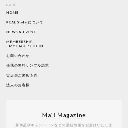
GUIDE
HOME
CHUSEN てぬぐい ローズ［ Mustakivi ］
2026/05/19
REAL Style について
NEWS & EVENT
MEMBERSHIP
CHUSEN てぬぐい 中べんけい［ Mustakivi ］
MY PAGE / LOGIN
2026/05/19
お問い合わせ
張地の無料サンプル請求
実店舗ご来店予約
CHUSEN てぬぐい べんけい［ Mustakivi ］
2026/05/19
法人のお客様
Tempo Drop ドーン［ヒャクパーセント］
2026/05/19
Mail Magazine
新商品やキャンペーンなどの最新情報をお届けいたしま