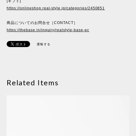
[ギフト]
https://onlineshop.real-style.jp/categories/2450851
商品についてのお問合せ［CONTACT］
https://thebase.in/inquiry/realstyle-base-ec
通報する
Related Items