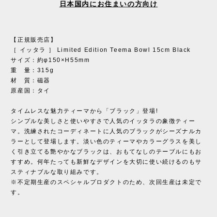
日本国内にお住まいの方向け
【正規販売店】
［ イッタラ ］ Limited Edition Teema Bowl 15cm Black
サイズ：約φ150×H55mm
重 量：315g
材 質：磁器
原産国：タイ
タイムレスな魅力ティーマから「ブラック」登場!
シンプルな美しさと使いやすさで人気のイッタラの象徴ティー
マ。洗練されたコーディネートに人気のブラックがシーズナルカ
ラーとして登場します。淡い色のティーマやカラーグラスを美し
く引き立てる艶やかなブラックは、おもてなしのテーブルにもお
すすめ。何年たっても新鮮なデザインを大切に使い続けるのもサ
スティナブルな取り組みです。
※不定期生産のスペシャルプロダクトのため、次回生産は未定で
す。