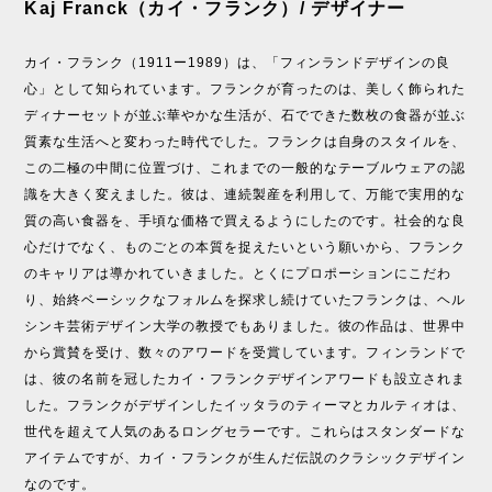
Kaj Franck（カイ・フランク）/ デザイナー
カイ・フランク（1911ー1989）は、「フィンランドデザインの良
心」として知られています。フランクが育ったのは、美しく飾られた
ディナーセットが並ぶ華やかな生活が、石でできた数枚の食器が並ぶ
質素な生活へと変わった時代でした。フランクは自身のスタイルを、
この二極の中間に位置づけ、これまでの一般的なテーブルウェアの認
識を大きく変えました。彼は、連続製産を利用して、万能で実用的な
質の高い食器を、手頃な価格で買えるようにしたのです。社会的な良
心だけでなく、ものごとの本質を捉えたいという願いから、フランク
のキャリアは導かれていきました。とくにプロポーションにこだわ
り、始終ベーシックなフォルムを探求し続けていたフランクは、ヘル
シンキ芸術デザイン大学の教授でもありました。彼の作品は、世界中
から賞賛を受け、数々のアワードを受賞しています。フィンランドで
は、彼の名前を冠したカイ・フランクデザインアワードも設立されま
した。フランクがデザインしたイッタラのティーマとカルティオは、
世代を超えて人気のあるロングセラーです。これらはスタンダードな
アイテムですが、カイ・フランクが生んだ伝説のクラシックデザイン
なのです。