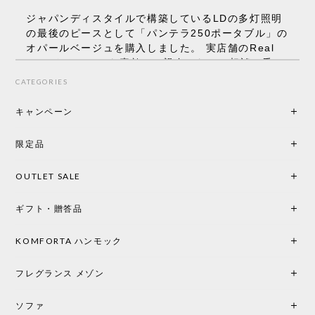
ジャパンディスタイルで構築しているLDの多灯照明
の最後のピースとして「パンテラ250ポータブル」の
オパールベージュを購入しました。 実店舗のReal
Styleさんはとても素敵で、親身になって相談に乗っ
てくださり、本当にインテリアが好きなのだと感じ
CATEGORIES
られたのでこちらで購入させていただきました。 最
後までオパールホワイトと迷いましたが、空間全体
キャンペーン
の統一感や温かみのある雰囲気を考慮してベージュ
を選択。結果は大正解でした。 インテリアに美しく
限定品
馴染み、これ一つ灯すだけで空間の心地よさと柔ら
かさが一気に引き立ちます。夜のひとときがさらに
OUTLET SALE
楽しみな時間になりました。 コードレスの利便性は
もちろん、乳白色のシェードから溢れる優しい透過
ギフト・贈答品
光は眺めているだけで癒やされます。 あまりの素晴
らしさに、キッチンカウンター用として、もう一回
り小さい「160ポータブル」のオパールベージュも追
KOMFORTA ハンモック
加で注文してしまいました。 お部屋の雰囲気を格上
げしてくれる、心からおすすめしたい名作ランプで
フレグランス メゾン
す。
ソファ