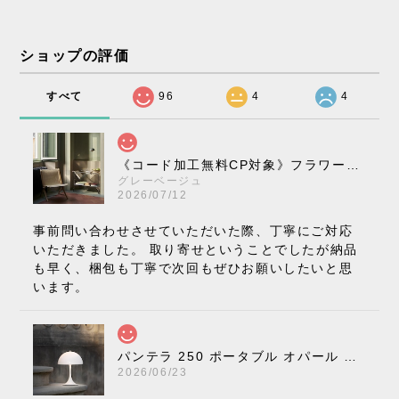
ショップの評価
すべて
96
4
4
《コード加工無料CP対象》フラワーポット ペンダントライト VP10［ &Tradition ］
グレーベージュ
2026/07/12
事前問い合わせさせていただいた際、丁寧にご対応
いただきました。 取り寄せということでしたが納品
も早く、梱包も丁寧で次回もぜひお願いしたいと思
います。
パンテラ 250 ポータブル オパール V3 全13色［ ルイスポールセン ］
2026/06/23