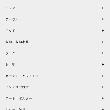
チェア
《レビューでピロープレゼント》BKF Chair バタフライチェア MARIPOSA ブラック ［cuero］
BKFブラック/レビュー投稿する
2026/06/07
テーブル
座り心地が良いです。購入して良かったです。
ベッド
収納・収納家具
《レビューキャンペーン》MG501 キューバチェア OUTDOOR チーク フラットロープ セサミ［カールハンセン&サン］
2026/05/31
ラ グ
製品もご対応も非常に良く、購入して本当に良かっ
照 明
たです。製品仕様や納期について不明点があった際
も丁寧にご案内頂き、安心して購入できました。ま
ガーデン・アウトドア
た、届いた製品も梱包含め非常にきれいな状態で大
満足です。またこちらのショップで製品購入し、イ
インテリア雑貨
ンテリアづくりを楽しんでいきたいと思います。
アート・ポスター
シートクッションプレゼント！CH24 Yチェア ビーチ SOFT BY ILSE CRAWFORD FALU［カールハンセン&サン］
キッチン雑貨