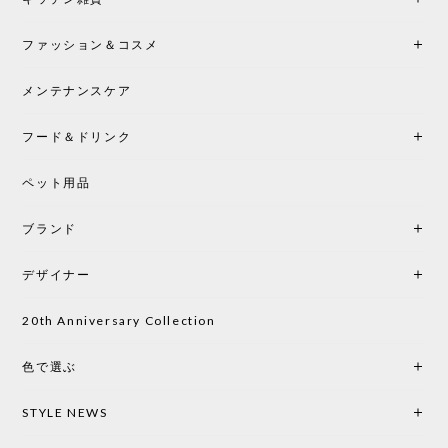
2026/05/25
ファッション＆コスメ
この色とピューターの2色買いました。黒も購入検討
中です。
メンテナンスケア
フード＆ドリンク
シートクッションプレゼント CH24 Yチェア ビーチ SOFT BY ILSE CRAWFORD PEWTER［カールハンセン&サン］
ペット用品
2026/05/25
ブランド
初めて購入したショップです。 確認の電話やメール
をして、対応が良かったので、商品の到着をドキド
デザイナー
キしながら待っています。 商品が届いたら、また買
い物したいと思っています。
20th Anniversary Collection
色で選ぶ
CHUSEN てぬぐい なかよし［ Mustakivi ］
2026/05/19
STYLE NEWS