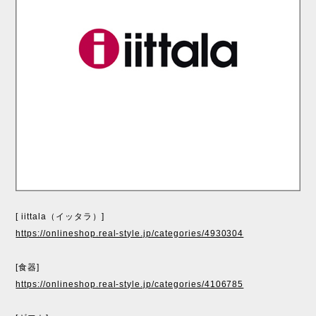
[ iittala（イッタラ）]
https://onlineshop.real-style.jp/categories/4930304
[食器]
https://onlineshop.real-style.jp/categories/4106785