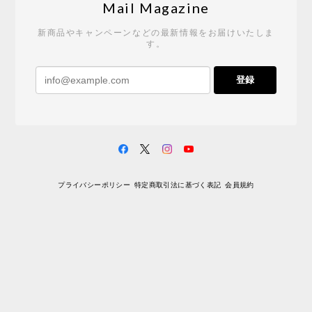
2026/05/19
Mail Magazine
新商品やキャンペーンなどの最新情報をお届けいたしま
す。
《レビューキャンペーン》 CH24 Yチェア ウォールナット ナチュラル ペーパーコード （オイルフィニッシュ）［カールハンセン&サン］
登録
2026/04/27
サイトや商品に関する質問への回答が早く、また発
送時期も事前に連絡いただき、ショップの対応はと
ても良いです。 こちらの商品は2脚めの購入です
が、ウォールナットはやはり木目も色味も美しく、
満足です。1脚めは数年前に購入したので経年変化で
プライバシーポリシー
特定商取引法に基づく表記
会員規約
少し色が明るくなっていますが、2脚めもいずれ同じ
色味に落ち着いてくるかと思われます。（なお、6年
前は17万円でしたがそこから1.5倍に値上がりしてし
まいました。欲しい人は無理してでも早く買ったほ
うがいいかもしれません。） 一点気になったのは、
脚のうち1本が高さ調整のため数mmカットされてい
ましたが切りっぱなしのため、脚の下部のテーパー
（丸みを帯びているところ）の形状が他の3本と異な
るのと、接地面がオイル仕上されていない点でした