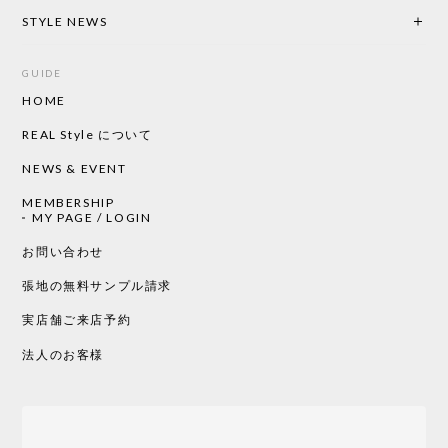
2026/05/19
STYLE NEWS
GUIDE
HOME
CHUSEN てぬぐい ローズ［ Mustakivi ］
2026/05/19
REAL Style について
NEWS & EVENT
MEMBERSHIP
CHUSEN てぬぐい 中べんけい［ Mustakivi ］
MY PAGE / LOGIN
2026/05/19
お問い合わせ
張地の無料サンプル請求
実店舗ご来店予約
CHUSEN てぬぐい べんけい［ Mustakivi ］
2026/05/19
法人のお客様
Tempo Drop ドーン［ヒャクパーセント］