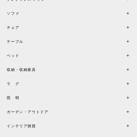
す。
ソファ
チェア
《レビューでピロープレゼント》BKF Chair バタフライチェア MARIPOSA ブラック ［cuero］
BKFブラック/レビュー投稿する
2026/06/07
テーブル
座り心地が良いです。購入して良かったです。
ベッド
収納・収納家具
《レビューキャンペーン》MG501 キューバチェア OUTDOOR チーク フラットロープ セサミ［カールハンセン&サン］
2026/05/31
ラ グ
製品もご対応も非常に良く、購入して本当に良かっ
照 明
たです。製品仕様や納期について不明点があった際
も丁寧にご案内頂き、安心して購入できました。ま
ガーデン・アウトドア
た、届いた製品も梱包含め非常にきれいな状態で大
満足です。またこちらのショップで製品購入し、イ
インテリア雑貨
ンテリアづくりを楽しんでいきたいと思います。