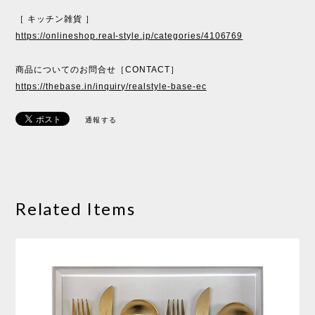
［ キッチン雑貨 ］
https://onlineshop.real-style.jp/categories/4106769
商品についてのお問合せ［CONTACT］
https://thebase.in/inquiry/realstyle-base-ec
通報する
Related Items