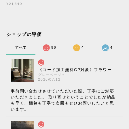
¥21,340
ショップの評価
すべて
96
4
4
《コード加工無料CP対象》フラワーポット ペンダントライト VP10［ &Tradition ］
グレーベージュ
2026/07/12
事前問い合わせさせていただいた際、丁寧にご対応
いただきました。 取り寄せということでしたが納品
も早く、梱包も丁寧で次回もぜひお願いしたいと思
います。