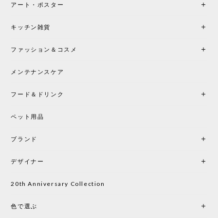
アート・ポスター
シートクッションプレゼント！CH24 Yチェア ビーチ SOFT BY ILSE CRAWFORD FALU［カールハンセン&サン］
キッチン雑貨
2026/05/25
ファッション＆コスメ
この色とピューターの2色買いました。黒も購入検討
中です。
メンテナンスケア
フード＆ドリンク
シートクッションプレゼント CH24 Yチェア ビーチ SOFT BY ILSE CRAWFORD PEWTER［カールハンセン&サン］
ペット用品
2026/05/25
ブランド
初めて購入したショップです。 確認の電話やメール
をして、対応が良かったので、商品の到着をドキド
デザイナー
キしながら待っています。 商品が届いたら、また買
い物したいと思っています。
20th Anniversary Collection
色で選ぶ
CHUSEN てぬぐい なかよし［ Mustakivi ］