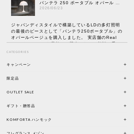
パンテラ 250 ポータブル オパール V3 全13色［ ルイスポールセン ］
2026/06/23
ジャパンディスタイルで構築しているLDの多灯照明
の最後のピースとして「パンテラ250ポータブル」の
オパールベージュを購入しました。 実店舗のReal
Styleさんはとても素敵で、親身になって相談に乗っ
てくださり、本当にインテリアが好きなのだと感じ
CATEGORIES
られたのでこちらで購入させていただきました。 最
後までオパールホワイトと迷いましたが、空間全体
キャンペーン
の統一感や温かみのある雰囲気を考慮してベージュ
を選択。結果は大正解でした。 インテリアに美しく
限定品
馴染み、これ一つ灯すだけで空間の心地よさと柔ら
かさが一気に引き立ちます。夜のひとときがさらに
OUTLET SALE
楽しみな時間になりました。 コードレスの利便性は
もちろん、乳白色のシェードから溢れる優しい透過
ギフト・贈答品
光は眺めているだけで癒やされます。 あまりの素晴
らしさに、キッチンカウンター用として、もう一回
り小さい「160ポータブル」のオパールベージュも追
KOMFORTA ハンモック
加で注文してしまいました。 お部屋の雰囲気を格上
げしてくれる、心からおすすめしたい名作ランプで
フレグランス メゾン