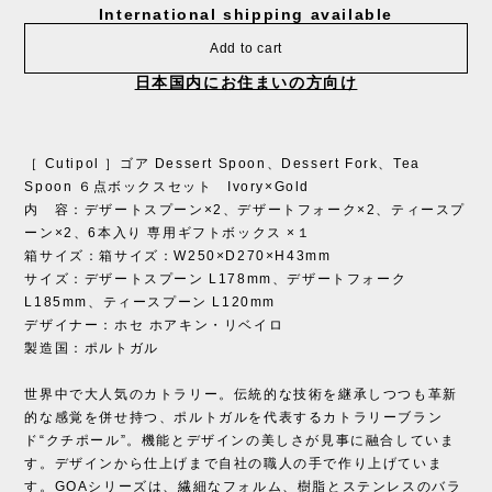
International shipping available
Add to cart
日本国内にお住まいの方向け
［ Cutipol ］ゴア Dessert Spoon、Dessert Fork、Tea
Spoon ６点ボックスセット Ivory×Gold
内 容：デザートスプーン×2、デザートフォーク×2、ティースプ
ーン×2、6本入り 専用ギフトボックス ×１
箱サイズ：箱サイズ：W250×D270×H43mm
サイズ：デザートスプーン L178mm、デザートフォーク
L185mm、ティースプーン L120mm
デザイナー：ホセ ホアキン・リベイロ
製造国：ポルトガル
世界中で大人気のカトラリー。伝統的な技術を継承しつつも革新
的な感覚を併せ持つ、ポルトガルを代表するカトラリーブラン
ド“クチポール”。機能とデザインの美しさが見事に融合していま
す。デザインから仕上げまで自社の職人の手で作り上げていま
す。GOAシリーズは、繊細なフォルム、樹脂とステンレスのバラ