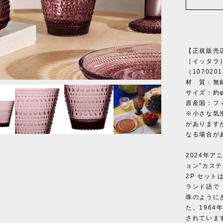
【正規販売
［イッタラ］
1
/
8
（107020
材 質：無
サイズ：約φ
原産国：フ
※小さな気
があります
なる場合が
2024年
ョン”カステ
2P セッ
ランド語で
珠のように
た。1964
されていま