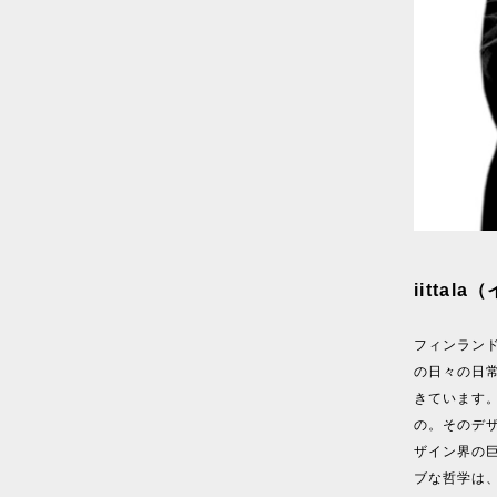
iittal
フィンラン
の日々の日
きています
の。そのデ
ザイン界の
ブな哲学は