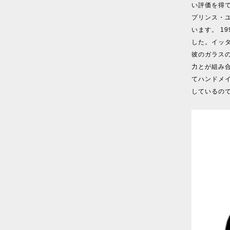
い評価を得
プリンス・
います。 1
した。イッタ
彼のガラス
力とが組み
てハンドメ
しているの