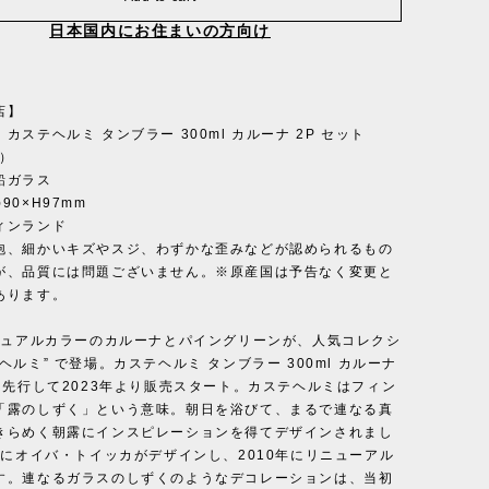
日本国内にお住まいの方向け
店】
カステヘルミ タンブラー 300ml カルーナ 2P セット
1）
鉛ガラス
90×H97mm
ィンランド
泡、細かいキズやスジ、わずかな歪みなどが認められるもの
が、品質には問題ございません。※原産国は予告なく変更と
あります。
アニュアルカラーのカルーナとパイングリーンが、人気コレクシ
ヘルミ” で登場。カステヘルミ タンブラー 300ml カルーナ
トは先行して2023年より販売スタート。カステヘルミはフィン
「露のしずく」という意味。朝日を浴びて、まるで連なる真
きらめく朝露にインスピレーションを得てデザインされまし
年にオイバ・トイッカがデザインし、2010年にリニューアル
す。連なるガラスのしずくのようなデコレーションは、当初