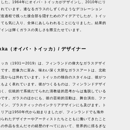
した。1964年にオイバ・トイッカがデザインし、2010年にリ
されています。連なるガラスのしずくのようなデコレーション
製造過程で残った接合部を隠すためのアイデアでしたが、トイッ
とても気に入り、全体にあしらわれることになりました。結果的
ザインは輝くガラスの美しさを際立たせています。
Toikka（オイバ・トイッカ）/ デザイナー
ッカ（1931ー2019）は、フィンランドの偉大なガラスデザイ
りです。想像力に富み、味わい深く大胆なガラスアートは、北欧
主流からは外れています。トイッカの独自のスタイルは、彼がつ
にもよく表れています。彼がつくるものは、フィンランドデザイ
抱く、伝統的で系統だてられた清教徒的思考からは逸脱している
のです。ガラスのほかにも、彼の芸術的活動は、舞台演出、ファ
ザイン、プラスティックのインテリアデザインにも及びます。ト
リアは1950年代から始まりましたが、フィンランドでも海外
知られたデザイナーやアーティストたちとともに働いてきたこと
んの作品を生んだその経歴のすべてにおいて、世界的に揺るぎな