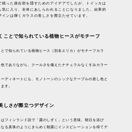
で残った接合部を隠すためのアイデアでしたが、トイッカは
も気に入り、全体にあしらわれることになりました。結果的
ザインは輝くガラスの美しさを際立たせています。
くことで知られている植物ヒースがモチーフ
ことで知られている植物ヒース（別名エリカ）がモチーフカラ
る色でありながら、クールさを備えたナチュラルなくすみカラー
コーディネートにも、モノトーンのシックなテーブルの差し色と
します。
美しさが際立つデザイン
ミはフィンランド語で「露のしずく」という意味。朝日を浴び
連なる真珠のようにきらめく朝露にインスピレーションを得てデ