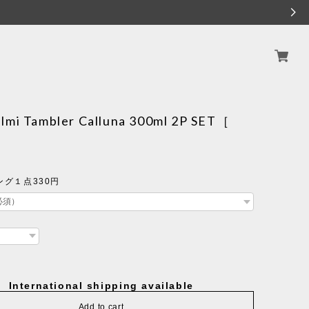
lmi Tambler Calluna 300ml 2P SET［
］
グ１点330円
International shipping available
Add to cart