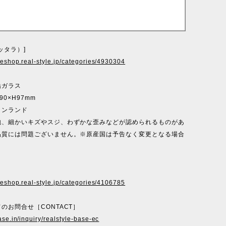
（イッタラ）]
ineshop.real-style.jp/categories/4930304
鉛ガラス
0×H97mm
ィンランド
泡、細かいキズやスジ、わずかな歪みなどが認められるものがあ
品質には問題ございません。※原産国は予告なく変更となる場合
。
ineshop.real-style.jp/categories/4106785
のお問合せ［CONTACT］
ase.in/inquiry/realstyle-base-ec