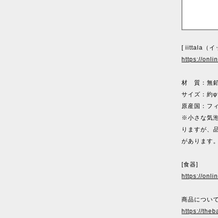
[ iittala
https://onl
材 質：無
サイズ：約φ9
原産国：フ
※小さな気
りますが、
があります
[食器]
https://onl
商品について
https://theb