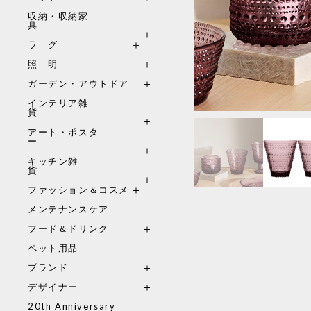
収納・収納家
具
ラ グ
照 明
ガーデン・アウトドア
インテリア雑
貨
アート・ポスタ
ー
キッチン雑
貨
ファッション＆コスメ
メンテナンスケア
フード＆ドリンク
ペット用品
ブランド
デザイナー
20th Anniversary