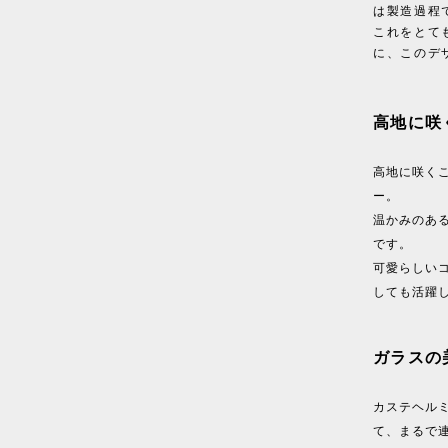
は製造過程
これをとて
に、このデ
高地に咲
高地に咲く
ー。
温かみのあ
です。
可愛らしい
しても活躍
ガラスの
カステヘル
て、まるで