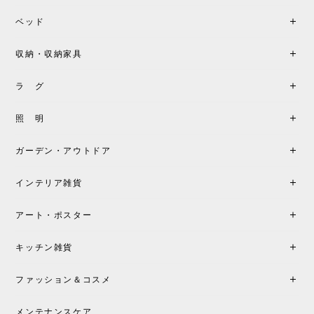
座り心地が良いです。購入して良かったです。
ベッド
収納・収納家具
《レビューキャンペーン》MG501 キューバチェア OUTDOOR チーク フラットロープ セサミ［カールハンセン&サン］
2026/05/31
ラ グ
製品もご対応も非常に良く、購入して本当に良かっ
照 明
たです。製品仕様や納期について不明点があった際
も丁寧にご案内頂き、安心して購入できました。ま
ガーデン・アウトドア
た、届いた製品も梱包含め非常にきれいな状態で大
満足です。またこちらのショップで製品購入し、イ
インテリア雑貨
ンテリアづくりを楽しんでいきたいと思います。
アート・ポスター
シートクッションプレゼント！CH24 Yチェア ビーチ SOFT BY ILSE CRAWFORD FALU［カールハンセン&サン］
キッチン雑貨
2026/05/25
ファッション＆コスメ
この色とピューターの2色買いました。黒も購入検討
中です。
メンテナンスケア