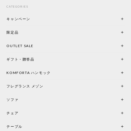
てくださり、本当にインテリアが好きなのだと感じ
CATEGORIES
られたのでこちらで購入させていただきました。 最
後までオパールホワイトと迷いましたが、空間全体
キャンペーン
の統一感や温かみのある雰囲気を考慮してベージュ
を選択。結果は大正解でした。 インテリアに美しく
限定品
馴染み、これ一つ灯すだけで空間の心地よさと柔ら
かさが一気に引き立ちます。夜のひとときがさらに
OUTLET SALE
楽しみな時間になりました。 コードレスの利便性は
もちろん、乳白色のシェードから溢れる優しい透過
ギフト・贈答品
光は眺めているだけで癒やされます。 あまりの素晴
らしさに、キッチンカウンター用として、もう一回
り小さい「160ポータブル」のオパールベージュも追
KOMFORTA ハンモック
加で注文してしまいました。 お部屋の雰囲気を格上
げしてくれる、心からおすすめしたい名作ランプで
フレグランス メゾン
す。
ソファ
チェア
《レビューでピロープレゼント》BKF Chair バタフライチェア MARIPOSA ブラック ［cuero］
BKFブラック/レビュー投稿する
2026/06/07
テーブル