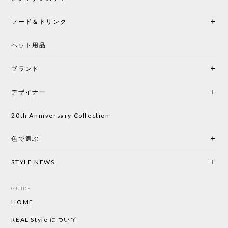
フード＆ドリンク
シートクッションプレゼント CH24 Yチェア ビーチ SOFT BY ILSE CRAWFORD PEWTER［カールハンセン&サン］
ペット用品
2026/05/25
ブランド
初めて購入したショップです。 確認の電話やメール
をして、対応が良かったので、商品の到着をドキド
デザイナー
キしながら待っています。 商品が届いたら、また買
い物したいと思っています。
20th Anniversary Collection
色で選ぶ
CHUSEN てぬぐい なかよし［ Mustakivi ］
2026/05/19
STYLE NEWS
GUIDE
HOME
CHUSEN てぬぐい ローズ［ Mustakivi ］
2026/05/19
REAL Style について