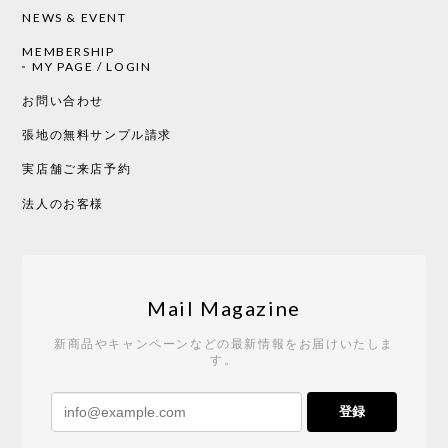
NEWS & EVENT
MEMBERSHIP
CHUSEN てぬぐい 中べんけい［ Mustakivi ］
MY PAGE / LOGIN
2026/05/19
お問い合わせ
張地の無料サンプル請求
実店舗ご来店予約
CHUSEN てぬぐい べんけい［ Mustakivi ］
2026/05/19
法人のお客様
Tempo Drop ドーン［ヒャクパーセント］
2026/05/19
Mail Magazine
新商品やキャンペーンなどの最新情報をお届けいたしま
す。
《レビューキャンペーン》 CH24 Yチェア ウォールナット ナチュラル ペーパーコード （オイルフィニッシュ）［カールハンセン&サン］
登録
2026/04/27