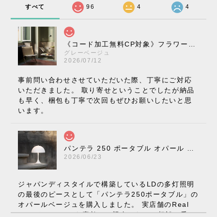
すべて
96
4
4
《コード加工無料CP対象》フラワーポット ペンダントライト VP10［ &Tradition ］
グレーベージュ
2026/07/12
事前問い合わせさせていただいた際、丁寧にご対応
いただきました。 取り寄せということでしたが納品
も早く、梱包も丁寧で次回もぜひお願いしたいと思
います。
パンテラ 250 ポータブル オパール V3 全13色［ ルイスポールセン ］
2026/06/23
ジャパンディスタイルで構築しているLDの多灯照明
の最後のピースとして「パンテラ250ポータブル」の
オパールベージュを購入しました。 実店舗のReal
Styleさんはとても素敵で、親身になって相談に乗っ