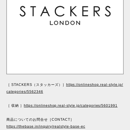
［ STACKERS（スタッカーズ）］
https://onlineshop.real-style.jp/
categories/5562346
［ 収納 ］
https://onlineshop.real-style.jp/categories/5601991
商品についてのお問合せ［CONTACT］
https://thebase.in/inquiry/realstyle-base-ec