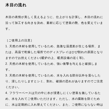
木目の流れ
木目の表情が美しく見えるように、仕上がりを計算し、木目の流れに
沿って加工する向きを決め、素材に応じて塗装の艶、色を変えていま
す。
［ご使用上の注意］
1. 天然の木材を使用しているため、急激な温度差が生じる場所、ま
たは、高温で乾燥した場所でのディスプレイはひび割れの原因となり
ますのでお控えください(暖炉の上、暖房設備の近く等)。
2. 天然の木材を使用しているため、強い衝撃を与えると破損しま
す。
3. 天然の木材を使用しているため、水を入れる部分以外を濡らした
り、浸したりしますとシミ、割れ、破損の恐れがありますのでご注意
ください。
4. フラワーベースは穴の中に水が浸透しにくい塗装を施しているた
め、水を入れてご使用いただけます。ただし、水の腐敗を防ぐため
に、水は定期的に入れ替えてください。また、ご使用にならない時は