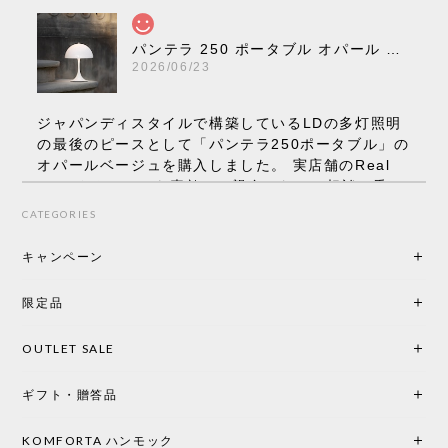
パンテラ 250 ポータブル オパール V3 全13色［ ルイスポールセン ］
2026/06/23
ジャパンディスタイルで構築しているLDの多灯照明
の最後のピースとして「パンテラ250ポータブル」の
オパールベージュを購入しました。 実店舗のReal
Styleさんはとても素敵で、親身になって相談に乗っ
てくださり、本当にインテリアが好きなのだと感じ
CATEGORIES
られたのでこちらで購入させていただきました。 最
後までオパールホワイトと迷いましたが、空間全体
キャンペーン
の統一感や温かみのある雰囲気を考慮してベージュ
を選択。結果は大正解でした。 インテリアに美しく
限定品
馴染み、これ一つ灯すだけで空間の心地よさと柔ら
かさが一気に引き立ちます。夜のひとときがさらに
OUTLET SALE
楽しみな時間になりました。 コードレスの利便性は
もちろん、乳白色のシェードから溢れる優しい透過
ギフト・贈答品
光は眺めているだけで癒やされます。 あまりの素晴
らしさに、キッチンカウンター用として、もう一回
り小さい「160ポータブル」のオパールベージュも追
KOMFORTA ハンモック