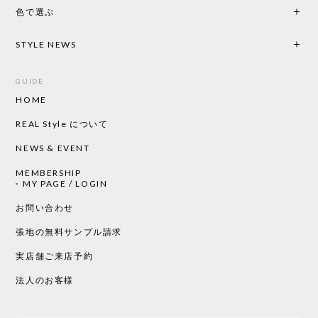
色で選ぶ
CHUSEN てぬぐい なかよし［ Mustakivi ］
2026/05/19
STYLE NEWS
GUIDE
HOME
CHUSEN てぬぐい ローズ［ Mustakivi ］
2026/05/19
REAL Style について
NEWS & EVENT
MEMBERSHIP
CHUSEN てぬぐい 中べんけい［ Mustakivi ］
MY PAGE / LOGIN
2026/05/19
お問い合わせ
張地の無料サンプル請求
実店舗ご来店予約
CHUSEN てぬぐい べんけい［ Mustakivi ］
2026/05/19
法人のお客様