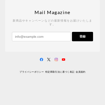
Tempo Drop ドーン［ヒャクパーセント］
2026/05/19
Mail Magazine
新商品やキャンペーンなどの最新情報をお届けいたしま
す。
《レビューキャンペーン》 CH24 Yチェア ウォールナット ナチュラル ペーパーコード （オイルフィニッシュ）［カールハンセン&サン］
登録
2026/04/27
サイトや商品に関する質問への回答が早く、また発
送時期も事前に連絡いただき、ショップの対応はと
ても良いです。 こちらの商品は2脚めの購入です
が、ウォールナットはやはり木目も色味も美しく、
満足です。1脚めは数年前に購入したので経年変化で
プライバシーポリシー
特定商取引法に基づく表記
会員規約
少し色が明るくなっていますが、2脚めもいずれ同じ
色味に落ち着いてくるかと思われます。（なお、6年
前は17万円でしたがそこから1.5倍に値上がりしてし
まいました。欲しい人は無理してでも早く買ったほ
うがいいかもしれません。） 一点気になったのは、
脚のうち1本が高さ調整のため数mmカットされてい
ましたが切りっぱなしのため、脚の下部のテーパー