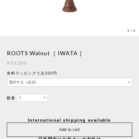
1
/
6
ROOTS Walnut［ IWATA ］
¥35,200
有料ラッピング１点330円
数量
International shipping available
Add to cart