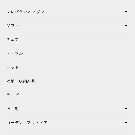
加で注文してしまいました。 お部屋の雰囲気を格上
げしてくれる、心からおすすめしたい名作ランプで
フレグランス メゾン
す。
ソファ
チェア
《レビューでピロープレゼント》BKF Chair バタフライチェア MARIPOSA ブラック ［cuero］
BKFブラック/レビュー投稿する
2026/06/07
テーブル
座り心地が良いです。購入して良かったです。
ベッド
収納・収納家具
《レビューキャンペーン》MG501 キューバチェア OUTDOOR チーク フラットロープ セサミ［カールハンセン&サン］
2026/05/31
ラ グ
製品もご対応も非常に良く、購入して本当に良かっ
照 明
たです。製品仕様や納期について不明点があった際
も丁寧にご案内頂き、安心して購入できました。ま
ガーデン・アウトドア
た、届いた製品も梱包含め非常にきれいな状態で大
満足です。またこちらのショップで製品購入し、イ