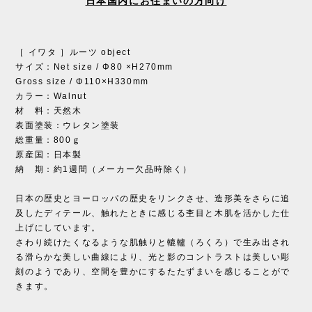
日本国内にお住まいの方向け
［ イワタ ］ルーツ object
サイズ：Net size / Φ80 ×H270mm
Gross size / Φ110×H330mm
カラー：Walnut
材 料：天然木
表面塗装：ウレタン塗装
総重量：800ｇ
原産国：日本製
納 期：約1週間（メーカー欠品時除く）
日本の歴史とヨーロッパの歴史をリンクさせ、造形美をさらに追
及したディテール、触れたときに感じる杢目と木肌を活かした仕
上げにしています。
さわり続けたくなるような肌触りと轆轤（ろくろ）で生み出され
る滑らかな美しい曲線により、光と影のコントラストは美しい彫
刻のようであり、空間を豊かにするたたずまいを感じることがで
きます。