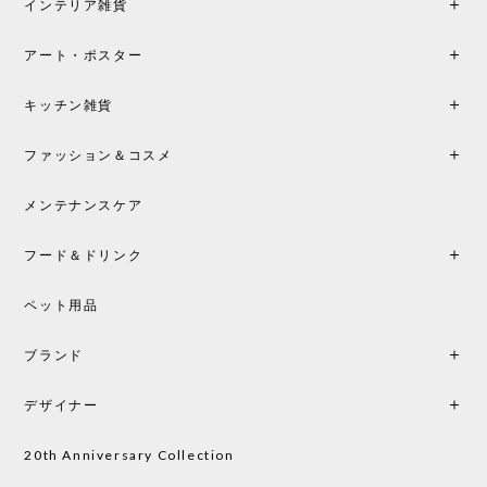
インテリア雑貨
ンテリアづくりを楽しんでいきたいと思います。
アート・ポスター
シートクッションプレゼント！CH24 Yチェア ビーチ SOFT BY ILSE CRAWFORD FALU［カールハンセン&サン］
キッチン雑貨
2026/05/25
ファッション＆コスメ
この色とピューターの2色買いました。黒も購入検討
中です。
メンテナンスケア
フード＆ドリンク
シートクッションプレゼント CH24 Yチェア ビーチ SOFT BY ILSE CRAWFORD PEWTER［カールハンセン&サン］
ペット用品
2026/05/25
ブランド
初めて購入したショップです。 確認の電話やメール
をして、対応が良かったので、商品の到着をドキド
デザイナー
キしながら待っています。 商品が届いたら、また買
い物したいと思っています。
20th Anniversary Collection