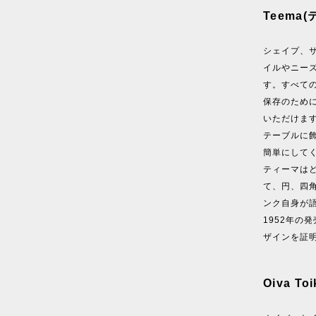
Teema
シェイプ、
イルやニー
す。すべて
保存のため
いただけま
テーブルに
簡単にして
ティーマは
て、円、四
ンク自身が
1952年の
ザインを証
Oiva T