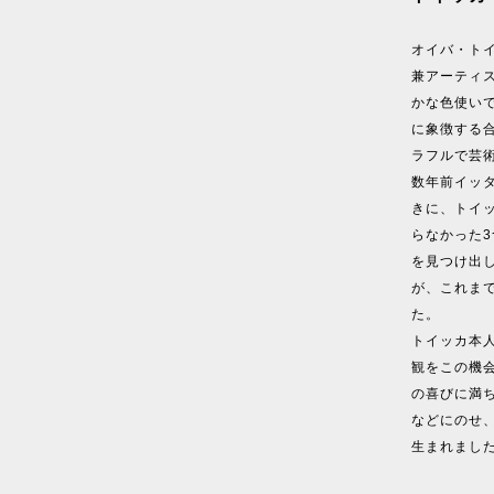
オイバ・ト
兼アーティ
かな色使い
に象徴する
ラフルで芸
数年前イッ
きに、トイ
らなかった
を見つけ出
が、これま
た。
トイッカ本
観をこの機
の喜びに満
などにのせ、
生まれまし