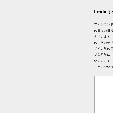
iittal
フィンラン
の日々の日
きています
の。そのデ
ザイン界の
ブな哲学は
います。美
ことのない