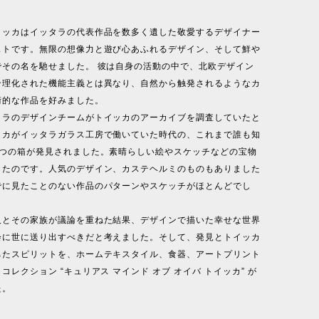
イッカはイッタラの代表作品を数多く遺した敬愛するデザイナー
ストです。無限の想像力と遊び心あふれるデザイン、そして鮮や
でその名を馳せました。 彼は自身の活動の中で、北欧デザイン
合理化された機能主義とは異なり、自然から触発されるようなカ
術的な作品を好みました。
タラのデザインチームがトイッカのアーカイブを調査していたと
ッカがイッタラガラス工房で働いていた時代の、これまで誰も知
3つの箱が発見されました。素晴らしい絵やスケッチなどの宝物
したのです。人気のデザイン、カステヘルミのものもありました
でに見たことのない作品のパターンやスケッチがほとんどでし
人とその家族が議論を重ねた結果、デザインで描いた幸せな世界
会に世に送り出すべきだと考えました。そして、発見とトイッカ
ちたスピリットを、ホームテキスタイル、食器、アートプリント
コレクション “キュリアス マインド オブ オイバ トイッカ” が
た。