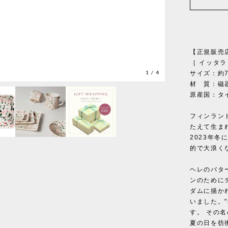
【正規販売店】C
［ イッタラ ］
1
/
4
サイズ：約7
材 質：磁
原産国：タ
フィンラン
たえて生まれたコ
2023年
的で大浪く
ヘレのパタ
ンのために
ダムに描か
いました。"
す。 その
夏の日を彷