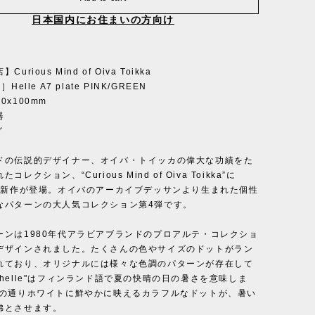
日本国内にお住まいの方向け
urious Mind of Oiva Toikka
Helle A7 plate PINK/GREEN
0x100mm
器
イ
ドの伝説的デザイナー、オイバ・トイッカの偉大な功績をた
レクション、“Curious Mind of Oiva Toikka”に
冬に新作が登場。オイバのアーカイブデッサンより生まれた個性
なパターンの大人気コレクション第4弾です。
ーンは1980年代アラビアブランドのプロアルテ・コレクショ
デザインされました。たくさんの色やサイズのドットがラン
れており、オリジナルには様々な色調のパターンが存在して
helle"はフィンランド語で夏の快晴の日の暑さを意味しま
名の通りホワイトに鮮やかに映えるカラフルなドットが、暑い
彿とさせます。