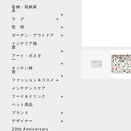
収納・収納家
具
ラ グ
照 明
ガーデン・アウトドア
インテリア雑
貨
アート・ポスタ
ー
キッチン雑
貨
ファッション＆コスメ
メンテナンスケア
フード＆ドリンク
ペット用品
ブランド
デザイナー
20th Anniversary