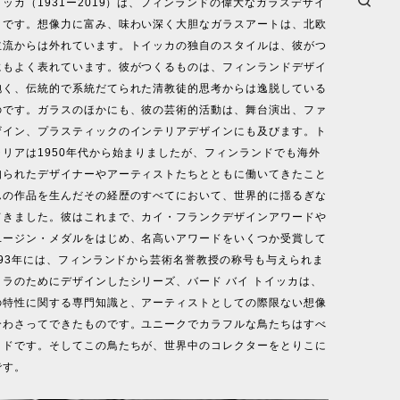
ッカ（1931ー2019）は、フィンランドの偉大なガラスデザイ
りです。想像力に富み、味わい深く大胆なガラスアートは、北欧
主流からは外れています。トイッカの独自のスタイルは、彼がつ
にもよく表れています。彼がつくるものは、フィンランドデザイ
抱く、伝統的で系統だてられた清教徒的思考からは逸脱している
のです。ガラスのほかにも、彼の芸術的活動は、舞台演出、ファ
ザイン、プラスティックのインテリアデザインにも及びます。ト
リアは1950年代から始まりましたが、フィンランドでも海外
知られたデザイナーやアーティストたちとともに働いてきたこと
んの作品を生んだその経歴のすべてにおいて、世界的に揺るぎな
てきました。彼はこれまで、カイ・フランクデザインアワードや
ユージン・メダルをはじめ、名高いアワードをいくつか受賞して
993年には、フィンランドから芸術名誉教授の称号も与えられま
ラのためにデザインしたシリーズ、バード バイ トイッカは、
の特性に関する専門知識と、アーティストとしての際限ない想像
合わさってできたものです。ユニークでカラフルな鳥たちはすべ
イドです。そしてこの鳥たちが、世界中のコレクターをとりこに
です。