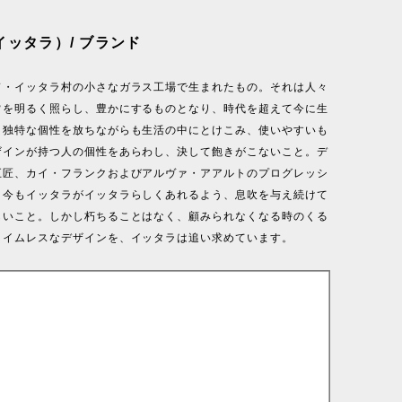
a（イッタラ）/ ブランド
ド・イッタラ村の小さなガラス工場で生まれたもの。それは人々
常を明るく照らし、豊かにするものとなり、時代を超えて今に生
。独特な個性を放ちながらも生活の中にとけこみ、使いやすいも
ザインが持つ人の個性をあらわし、決して飽きがこないこと。デ
巨匠、カイ・フランクおよびアルヴァ・アアルトのプログレッシ
、今もイッタラがイッタラらしくあれるよう、息吹を与え続けて
しいこと。しかし朽ちることはなく、顧みられなくなる時のくる
タイムレスなデザインを、イッタラは追い求めています。