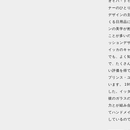
オイバ・トイ
ナーのひと
デザインの
くる日用品
ンの美学が
ことが多い
ッションデ
イッカのキャ
でも、よく
で、たくさ
い評価を得
プリンス・
います。 1
した。イッタ
彼のガラス
力とが組み
てハンドメ
しているの