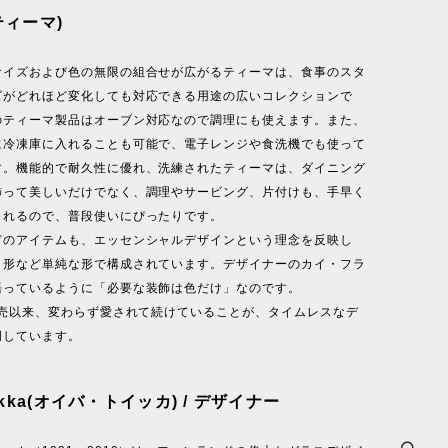
(ティーマ)
サイズおよび色の無限の組合せが広がるティーマは、食事のスタ
ズがどれほど変化しても対応できる用途の広いコレクションで
のティーマ製品はオーブン対応なので調理にも使えます。また、
に冷凍庫に入れることも可能で、電子レンジや食洗機でも使って
す。機能的で耐久性に優れ、洗練されたティーマは、ダイニング
飾って美しいだけでなく、調理やサービング、片付けも、手早く
くれるので、普段使いにぴったりです。
どのアイテムも、エッセンシャルデザインという理念を反映し
角形など単純な形で構成されています。デザイナーのカイ・フラ
語っているように「必要な装飾は色だけ」なのです。
発売以来、変わらず愛されて続けていることが、タイムレスなデ
明しています。
oikka(オイバ・トイッカ) / デザイナー