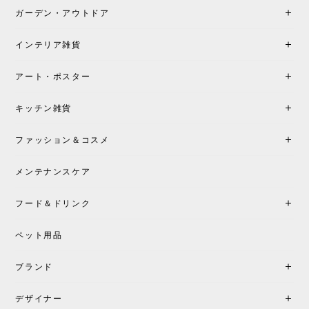
も丁寧にご案内頂き、安心して購入できました。ま
ガーデン・アウトドア
た、届いた製品も梱包含め非常にきれいな状態で大
満足です。またこちらのショップで製品購入し、イ
インテリア雑貨
ンテリアづくりを楽しんでいきたいと思います。
アート・ポスター
シートクッションプレゼント！CH24 Yチェア ビーチ SOFT BY ILSE CRAWFORD FALU［カールハンセン&サン］
キッチン雑貨
2026/05/25
ファッション＆コスメ
この色とピューターの2色買いました。黒も購入検討
中です。
メンテナンスケア
フード＆ドリンク
シートクッションプレゼント CH24 Yチェア ビーチ SOFT BY ILSE CRAWFORD PEWTER［カールハンセン&サン］
ペット用品
2026/05/25
ブランド
初めて購入したショップです。 確認の電話やメール
をして、対応が良かったので、商品の到着をドキド
デザイナー
キしながら待っています。 商品が届いたら、また買