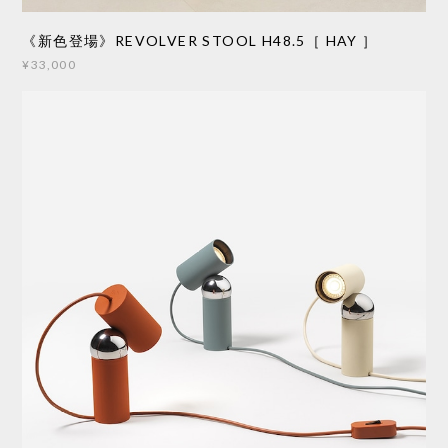
《新色登場》REVOLVER STOOL H48.5［ HAY ］
¥33,000