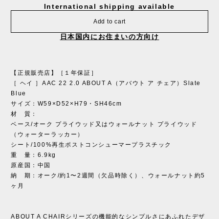
International shipping available
Add to cart
日本国内にお住まいの方向け
【正規販売店】［１年保証］
［ ヘイ ］AAC 22 2.0 ABOUT A（アバウト ア チェア）Slate
Blue
サイズ：W59×D52×H79・SH46cm
材 質：
ベース/オーク プライウッド又はウォールナット プライウッド
（ウォーターラッカー）
シート/100%再生ポストコンシューマープラスチック
重 量：6.9kg
原産国：中国
納 期：オーク/約1〜2週間（欠品時除く）、ウォールナット約5
ヶ月
ABOUT A CHAIRシリーズの機能的なシンプルさにあふれたデザ