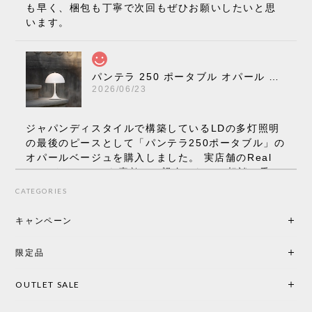
も早く、梱包も丁寧で次回もぜひお願いしたいと思
います。
パンテラ 250 ポータブル オパール V3 全13色［ ルイスポールセン ］
2026/06/23
ジャパンディスタイルで構築しているLDの多灯照明
の最後のピースとして「パンテラ250ポータブル」の
オパールベージュを購入しました。 実店舗のReal
Styleさんはとても素敵で、親身になって相談に乗っ
てくださり、本当にインテリアが好きなのだと感じ
CATEGORIES
られたのでこちらで購入させていただきました。 最
後までオパールホワイトと迷いましたが、空間全体
キャンペーン
の統一感や温かみのある雰囲気を考慮してベージュ
を選択。結果は大正解でした。 インテリアに美しく
限定品
馴染み、これ一つ灯すだけで空間の心地よさと柔ら
かさが一気に引き立ちます。夜のひとときがさらに
OUTLET SALE
楽しみな時間になりました。 コードレスの利便性は
もちろん、乳白色のシェードから溢れる優しい透過