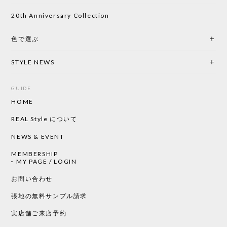
い物したいと思っています。
20th Anniversary Collection
色で選ぶ
CHUSEN てぬぐい なかよし［ Mustakivi ］
2026/05/19
STYLE NEWS
GUIDE
HOME
CHUSEN てぬぐい ローズ［ Mustakivi ］
2026/05/19
REAL Style について
NEWS & EVENT
MEMBERSHIP
CHUSEN てぬぐい 中べんけい［ Mustakivi ］
MY PAGE / LOGIN
2026/05/19
お問い合わせ
張地の無料サンプル請求
実店舗ご来店予約
CHUSEN てぬぐい べんけい［ Mustakivi ］
2026/05/19