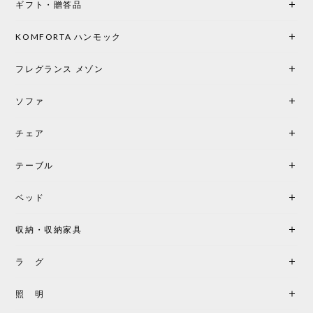
ギフト・贈答品
光は眺めているだけで癒やされます。 あまりの素晴
らしさに、キッチンカウンター用として、もう一回
り小さい「160ポータブル」のオパールベージュも追
KOMFORTA ハンモック
加で注文してしまいました。 お部屋の雰囲気を格上
げしてくれる、心からおすすめしたい名作ランプで
フレグランス メゾン
す。
ソファ
チェア
《レビューでピロープレゼント》BKF Chair バタフライチェア MARIPOSA ブラック ［cuero］
BKFブラック/レビュー投稿する
2026/06/07
テーブル
座り心地が良いです。購入して良かったです。
ベッド
収納・収納家具
《レビューキャンペーン》MG501 キューバチェア OUTDOOR チーク フラットロープ セサミ［カールハンセン&サン］
2026/05/31
ラ グ
製品もご対応も非常に良く、購入して本当に良かっ
照 明
たです。製品仕様や納期について不明点があった際