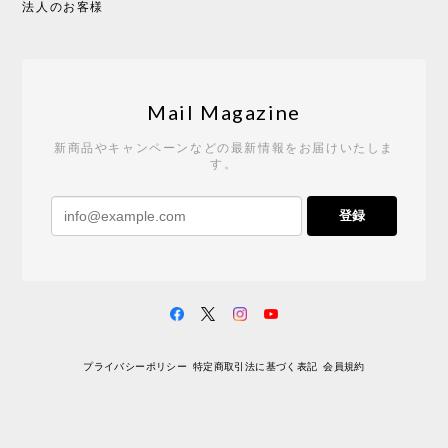
法人のお客様
Tempo Drop ドーン［ヒャクパーセント］
2026/05/19
Mail Magazine
新商品やキャンペーンなどの最新情報をお届けいたしま
す。
《レビューキャンペーン》 CH24 Yチェア ウォールナット ナチュラル ペーパーコード （オイルフィニッシュ）［カールハンセン&サン］
登録
2026/04/27
サイトや商品に関する質問への回答が早く、また発
送時期も事前に連絡いただき、ショップの対応はと
ても良いです。 こちらの商品は2脚めの購入です
が、ウォールナットはやはり木目も色味も美しく、
満足です。1脚めは数年前に購入したので経年変化で
プライバシーポリシー
特定商取引法に基づく表記
会員規約
少し色が明るくなっていますが、2脚めもいずれ同じ
色味に落ち着いてくるかと思われます。（なお、6年
前は17万円でしたがそこから1.5倍に値上がりしてし
まいました。欲しい人は無理してでも早く買ったほ