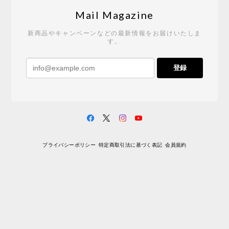
Tempo Drop ドーン［ヒャクパーセント］
2026/05/19
Mail Magazine
新商品やキャンペーンなどの最新情報をお届けいたしま
す。
《レビューキャンペーン》 CH24 Yチェア ウォールナット ナチュラル ペーパーコード （オイルフィニッシュ）［カールハンセン&サン］
登録
2026/04/27
サイトや商品に関する質問への回答が早く、また発
送時期も事前に連絡いただき、ショップの対応はと
ても良いです。 こちらの商品は2脚めの購入です
が、ウォールナットはやはり木目も色味も美しく、
満足です。1脚めは数年前に購入したので経年変化で
プライバシーポリシー
特定商取引法に基づく表記
会員規約
少し色が明るくなっていますが、2脚めもいずれ同じ
色味に落ち着いてくるかと思われます。（なお、6年
前は17万円でしたがそこから1.5倍に値上がりしてし
まいました。欲しい人は無理してでも早く買ったほ
うがいいかもしれません。） 一点気になったのは、
脚のうち1本が高さ調整のため数mmカットされてい
ましたが切りっぱなしのため、脚の下部のテーパー
（丸みを帯びているところ）の形状が他の3本と異な