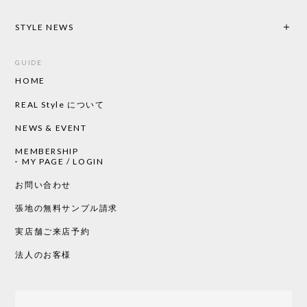
CHUSEN てぬぐい なかよし［ Mustakivi ］
2026/05/19
STYLE NEWS
GUIDE
HOME
CHUSEN てぬぐい ローズ［ Mustakivi ］
2026/05/19
REAL Style について
NEWS & EVENT
MEMBERSHIP
CHUSEN てぬぐい 中べんけい［ Mustakivi ］
MY PAGE / LOGIN
2026/05/19
お問い合わせ
張地の無料サンプル請求
実店舗ご来店予約
CHUSEN てぬぐい べんけい［ Mustakivi ］
2026/05/19
法人のお客様