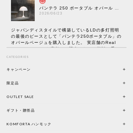
パンテラ 250 ポータブル オパール V3 全13色［ ルイスポールセン ］
2026/06/23
ジャパンディスタイルで構築しているLDの多灯照明
の最後のピースとして「パンテラ250ポータブル」の
オパールベージュを購入しました。 実店舗のReal
Styleさんはとても素敵で、親身になって相談に乗っ
てくださり、本当にインテリアが好きなのだと感じ
CATEGORIES
られたのでこちらで購入させていただきました。 最
後までオパールホワイトと迷いましたが、空間全体
キャンペーン
の統一感や温かみのある雰囲気を考慮してベージュ
を選択。結果は大正解でした。 インテリアに美しく
限定品
馴染み、これ一つ灯すだけで空間の心地よさと柔ら
かさが一気に引き立ちます。夜のひとときがさらに
OUTLET SALE
楽しみな時間になりました。 コードレスの利便性は
もちろん、乳白色のシェードから溢れる優しい透過
ギフト・贈答品
光は眺めているだけで癒やされます。 あまりの素晴
らしさに、キッチンカウンター用として、もう一回
り小さい「160ポータブル」のオパールベージュも追
KOMFORTA ハンモック
加で注文してしまいました。 お部屋の雰囲気を格上