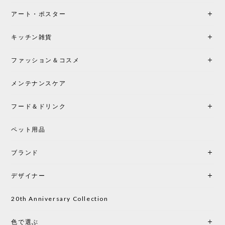
アート・ポスター
シートクッションプレゼント！CH24 Yチェア ビーチ SOFT BY ILSE CRAWFORD FALU［カールハンセン&サン］
キッチン雑貨
2026/05/25
ファッション＆コスメ
この色とピューターの2色買いました。黒も購入検討
中です。
メンテナンスケア
フード＆ドリンク
シートクッションプレゼント CH24 Yチェア ビーチ SOFT BY ILSE CRAWFORD PEWTER［カールハンセン&サン］
ペット用品
2026/05/25
ブランド
初めて購入したショップです。 確認の電話やメール
をして、対応が良かったので、商品の到着をドキド
デザイナー
キしながら待っています。 商品が届いたら、また買
い物したいと思っています。
20th Anniversary Collection
色で選ぶ