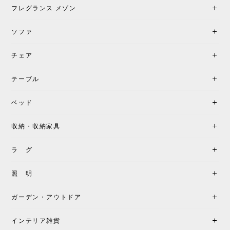
げしてくれる、心からおすすめしたい名作ランプで
フレグランス メゾン
す。
ソファ
チェア
《レビューでピロープレゼント》BKF Chair バタフライチェア MARIPOSA ブラック ［cuero］
BKFブラック/レビュー投稿する
2026/06/07
テーブル
座り心地が良いです。購入して良かったです。
ベッド
収納・収納家具
《レビューキャンペーン》MG501 キューバチェア OUTDOOR チーク フラットロープ セサミ［カールハンセン&サン］
2026/05/31
ラ グ
製品もご対応も非常に良く、購入して本当に良かっ
照 明
たです。製品仕様や納期について不明点があった際
も丁寧にご案内頂き、安心して購入できました。ま
ガーデン・アウトドア
た、届いた製品も梱包含め非常にきれいな状態で大
満足です。またこちらのショップで製品購入し、イ
インテリア雑貨
ンテリアづくりを楽しんでいきたいと思います。