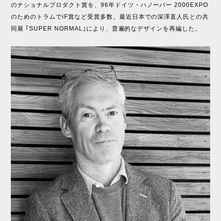
のナショナルプロダクト賞を、96年ドイツ・ハノーバー 2000EXPO
のためのトラムでiF賞など受賞多数。最近日本での深澤直人氏との共
同展 ｢SUPER NORMAL｣により、普遍的なデザインを再編した。