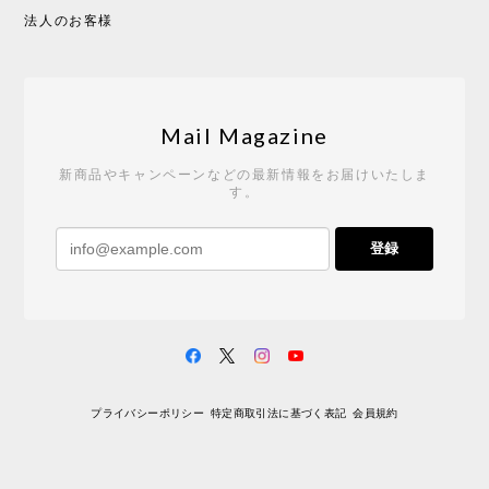
2026/05/19
法人のお客様
Tempo Drop ドーン［ヒャクパーセント］
2026/05/19
Mail Magazine
新商品やキャンペーンなどの最新情報をお届けいたしま
す。
《レビューキャンペーン》 CH24 Yチェア ウォールナット ナチュラル ペーパーコード （オイルフィニッシュ）［カールハンセン&サン］
登録
2026/04/27
サイトや商品に関する質問への回答が早く、また発
送時期も事前に連絡いただき、ショップの対応はと
ても良いです。 こちらの商品は2脚めの購入です
が、ウォールナットはやはり木目も色味も美しく、
満足です。1脚めは数年前に購入したので経年変化で
プライバシーポリシー
特定商取引法に基づく表記
会員規約
少し色が明るくなっていますが、2脚めもいずれ同じ
色味に落ち着いてくるかと思われます。（なお、6年
前は17万円でしたがそこから1.5倍に値上がりしてし