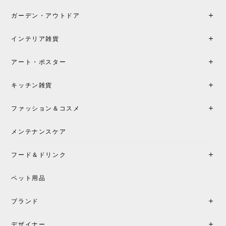
たです。製品仕様や納期について不明点があった際
も丁寧にご案内頂き、安心して購入できました。ま
ガーデン・アウトドア
た、届いた製品も梱包含め非常にきれいな状態で大
満足です。またこちらのショップで製品購入し、イ
インテリア雑貨
ンテリアづくりを楽しんでいきたいと思います。
アート・ポスター
シートクッションプレゼント！CH24 Yチェア ビーチ SOFT BY ILSE CRAWFORD FALU［カールハンセン&サン］
キッチン雑貨
2026/05/25
ファッション＆コスメ
この色とピューターの2色買いました。黒も購入検討
中です。
メンテナンスケア
フード＆ドリンク
シートクッションプレゼント CH24 Yチェア ビーチ SOFT BY ILSE CRAWFORD PEWTER［カールハンセン&サン］
ペット用品
2026/05/25
ブランド
初めて購入したショップです。 確認の電話やメール
をして、対応が良かったので、商品の到着をドキド
デザイナー