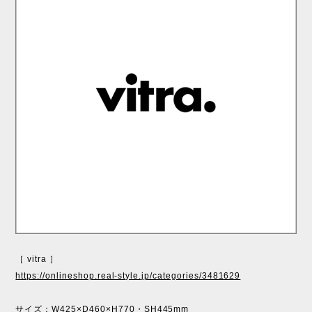
［ vitra ］
https://onlineshop.real-style.jp/categories/3481629
サイズ：W425×D460×H770・SH445mm