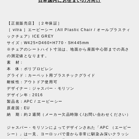
日本国内にお住まいの方向け
【正規販売店】［２年保証］
［ vitra ］エーピーシー（All Plastic Chair / オールプラスティ
ックチェア）ICE GREY
サイズ：W425×D460×H770・SH445mm
※チェアのシートハイト寸法は、地面から座面中心部までの高さ
の測定値となります。
素 材：
本 体：ポリプロピレン
グライド：カーペット用プラスチックグライド
耐候性：アウトドア使用可
デザイナー：ジャスパー・モリソン
デザイン年：2016
製品名：APC / エーピーシー
原産国：EU
納 期：約２週間（メーカー欠品時除く/お問い合わせください）
ジャスパー・モリソンによってデザインされた「APC （エーピー
シー）」は一見、ヨーロッパで昔から非常に馴染み深いクラッシ