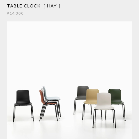
TABLE CLOCK［ HAY ］
¥14,300