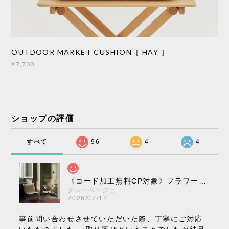
OUTDOOR MARKET CUSHION［ HAY ］
¥7,700
ショップの評価
すべて
96
4
4
《コード加工無料CP対象》フラワーポット ペンダントライト VP10［ &Tradition ］
グレーベージュ
2026/07/12
事前問い合わせさせていただいた際、丁寧にご対応