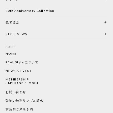
キしながら待っています。 商品が届いたら、また買
い物したいと思っています。
20th Anniversary Collection
色で選ぶ
CHUSEN てぬぐい なかよし［ Mustakivi ］
2026/05/19
STYLE NEWS
GUIDE
HOME
CHUSEN てぬぐい ローズ［ Mustakivi ］
2026/05/19
REAL Style について
NEWS & EVENT
MEMBERSHIP
CHUSEN てぬぐい 中べんけい［ Mustakivi ］
MY PAGE / LOGIN
2026/05/19
お問い合わせ
張地の無料サンプル請求
実店舗ご来店予約
CHUSEN てぬぐい べんけい［ Mustakivi ］