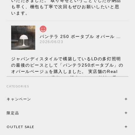
いただきました。 取り寄せということでしたが納品
も早く、梱包も丁寧で次回もぜひお願いしたいと思
います。
パンテラ 250 ポータブル オパール V3 全13色［ ルイスポールセン ］
2026/06/23
ジャパンディスタイルで構築しているLDの多灯照明
の最後のピースとして「パンテラ250ポータブル」の
オパールベージュを購入しました。 実店舗のReal
Styleさんはとても素敵で、親身になって相談に乗っ
てくださり、本当にインテリアが好きなのだと感じ
CATEGORIES
られたのでこちらで購入させていただきました。 最
後までオパールホワイトと迷いましたが、空間全体
キャンペーン
の統一感や温かみのある雰囲気を考慮してベージュ
を選択。結果は大正解でした。 インテリアに美しく
限定品
馴染み、これ一つ灯すだけで空間の心地よさと柔ら
かさが一気に引き立ちます。夜のひとときがさらに
OUTLET SALE
楽しみな時間になりました。 コードレスの利便性は
もちろん、乳白色のシェードから溢れる優しい透過