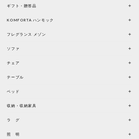
ギフト・贈答品
光は眺めているだけで癒やされます。 あまりの素晴
らしさに、キッチンカウンター用として、もう一回
り小さい「160ポータブル」のオパールベージュも追
KOMFORTA ハンモック
加で注文してしまいました。 お部屋の雰囲気を格上
げしてくれる、心からおすすめしたい名作ランプで
フレグランス メゾン
す。
ソファ
チェア
《レビューでピロープレゼント》BKF Chair バタフライチェア MARIPOSA ブラック ［cuero］
BKFブラック/レビュー投稿する
2026/06/07
テーブル
座り心地が良いです。購入して良かったです。
ベッド
収納・収納家具
《レビューキャンペーン》MG501 キューバチェア OUTDOOR チーク フラットロープ セサミ［カールハンセン&サン］
2026/05/31
ラ グ
製品もご対応も非常に良く、購入して本当に良かっ
照 明