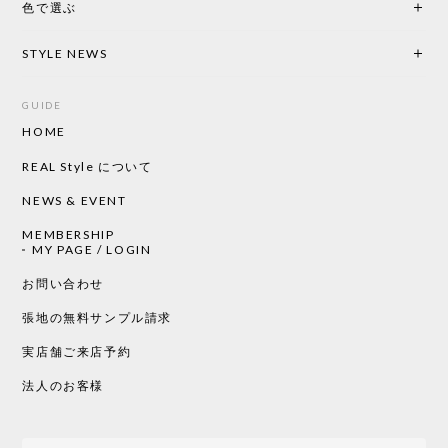
色で選ぶ
CHUSEN てぬぐい なかよし［ Mustakivi ］
2026/05/19
STYLE NEWS
GUIDE
HOME
CHUSEN てぬぐい ローズ［ Mustakivi ］
2026/05/19
REAL Style について
NEWS & EVENT
MEMBERSHIP
CHUSEN てぬぐい 中べんけい［ Mustakivi ］
MY PAGE / LOGIN
2026/05/19
お問い合わせ
張地の無料サンプル請求
実店舗ご来店予約
CHUSEN てぬぐい べんけい［ Mustakivi ］
2026/05/19
法人のお客様