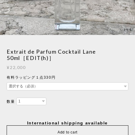
1
/
5
Extrait de Parfum Cocktail Lane
50ml［EDIT(h)］
¥22,000
有料ラッピング１点330円
数量
International shipping available
Add to cart