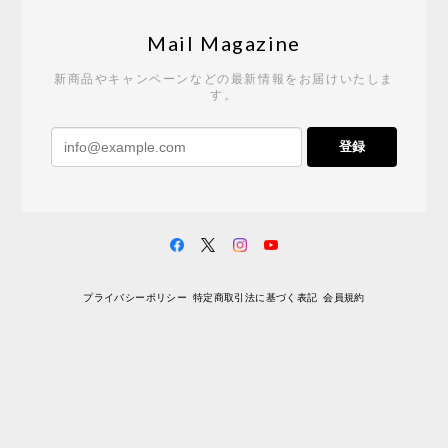
Tempo Drop ドーン［ヒャクパーセント］
2026/05/19
Mail Magazine
新商品やキャンペーンなどの最新情報をお届けいたしま
す。
《レビューキャンペーン》 CH24 Yチェア ウォールナット ナチュラル ペーパーコード （オイルフィニッシュ）［カールハンセン&サン］
登録
2026/04/27
サイトや商品に関する質問への回答が早く、また発
送時期も事前に連絡いただき、ショップの対応はと
ても良いです。 こちらの商品は2脚めの購入です
が、ウォールナットはやはり木目も色味も美しく、
満足です。1脚めは数年前に購入したので経年変化で
プライバシーポリシー
特定商取引法に基づく表記
会員規約
少し色が明るくなっていますが、2脚めもいずれ同じ
色味に落ち着いてくるかと思われます。（なお、6年
前は17万円でしたがそこから1.5倍に値上がりしてし
まいました。欲しい人は無理してでも早く買ったほ
うがいいかもしれません。） 一点気になったのは、
脚のうち1本が高さ調整のため数mmカットされてい
ましたが切りっぱなしのため、脚の下部のテーパー