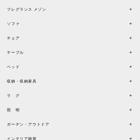
加で注文してしまいました。 お部屋の雰囲気を格上
げしてくれる、心からおすすめしたい名作ランプで
フレグランス メゾン
す。
ソファ
チェア
《レビューでピロープレゼント》BKF Chair バタフライチェア MARIPOSA ブラック ［cuero］
BKFブラック/レビュー投稿する
2026/06/07
テーブル
座り心地が良いです。購入して良かったです。
ベッド
収納・収納家具
《レビューキャンペーン》MG501 キューバチェア OUTDOOR チーク フラットロープ セサミ［カールハンセン&サン］
2026/05/31
ラ グ
製品もご対応も非常に良く、購入して本当に良かっ
照 明
たです。製品仕様や納期について不明点があった際
も丁寧にご案内頂き、安心して購入できました。ま
ガーデン・アウトドア
た、届いた製品も梱包含め非常にきれいな状態で大
満足です。またこちらのショップで製品購入し、イ
インテリア雑貨