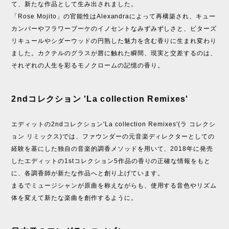
て、新たな作品として生み出されました。
「Rose Mojito」の官能性はAlexandraによって再構築され、キュー
カンバーやフラワーブーケのイノセントなみずみずしさと、ビターズ
リキュールやシダーウッドの円熟した魅力を含む香りに生まれ変わり
ました。カクテルのグラスが唇に触れた瞬間、現実と交差するのは、
それぞれの人生を彩るモノクロームの記憶の香り。
2ndコレクション 'La collection Remixes'
エディットの2ndコレクション'La collection Remixes'(ラ コレクシ
ョン リミックス)では、ファウンダーの元音楽ディレクターとしての
経験を基にした独自の音楽的調香メソッドを用いて、2018年に発売
したエディットの1stコレクション5作品の香りの正確な情報をもと
に、各調香師が新たな作品へと創り上げています。
まるでミュージシャンが原曲を称えながらも、使用する音色やリズム
体を変えて新たな楽曲を創作するように。