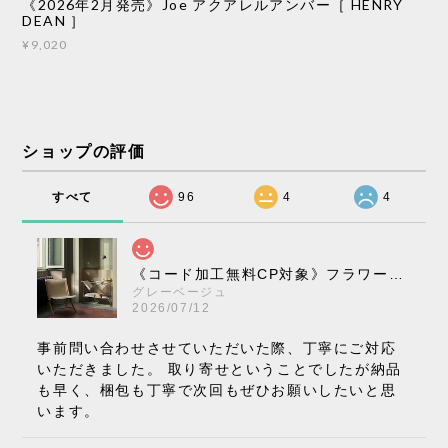
《2026年2月発売》Joe アクアレルアンバー［ HENRY
DEAN ］
¥9,020
ショップの評価
すべて
96
4
4
《コード加工無料CP対象》フラワーポット ペンダントライト VP10［ &Tradition ］
グレーベージュ
2026/07/12
事前問い合わせさせていただいた際、丁寧にご対応
いただきました。 取り寄せということでしたが納品
も早く、梱包も丁寧で次回もぜひお願いしたいと思
います。