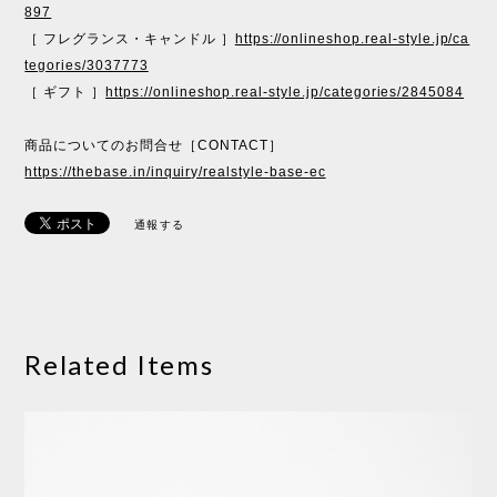
897
［ フレグランス・キャンドル ］
https://onlineshop.real-style.jp/ca
tegories/3037773
［ ギフト ］
https://onlineshop.real-style.jp/categories/2845084
商品についてのお問合せ［CONTACT］
https://thebase.in/inquiry/realstyle-base-ec
通報する
Related Items