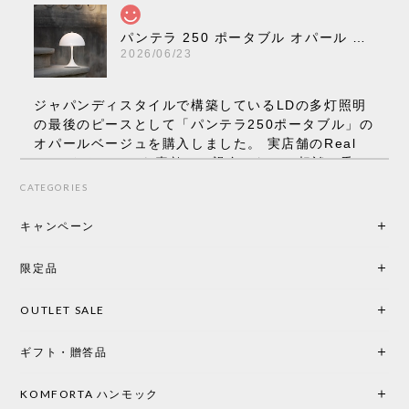
パンテラ 250 ポータブル オパール V3 全13色［ ルイスポールセン ］
2026/06/23
ジャパンディスタイルで構築しているLDの多灯照明
の最後のピースとして「パンテラ250ポータブル」の
オパールベージュを購入しました。 実店舗のReal
Styleさんはとても素敵で、親身になって相談に乗っ
てくださり、本当にインテリアが好きなのだと感じ
CATEGORIES
られたのでこちらで購入させていただきました。 最
後までオパールホワイトと迷いましたが、空間全体
キャンペーン
の統一感や温かみのある雰囲気を考慮してベージュ
を選択。結果は大正解でした。 インテリアに美しく
限定品
馴染み、これ一つ灯すだけで空間の心地よさと柔ら
かさが一気に引き立ちます。夜のひとときがさらに
OUTLET SALE
楽しみな時間になりました。 コードレスの利便性は
もちろん、乳白色のシェードから溢れる優しい透過
ギフト・贈答品
光は眺めているだけで癒やされます。 あまりの素晴
らしさに、キッチンカウンター用として、もう一回
り小さい「160ポータブル」のオパールベージュも追
KOMFORTA ハンモック