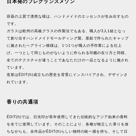
日本発のフレグランスメゾン
容器の上質で凛然な様は、ハンドメイドのエッセンスが生み出すもの
です。
ガラスは欧州の高級グラスの作製法でもある、職人が3人1組となっ
て創り出すハンドメイドモールディング製。亜鉛で作られたキャップ
に施されたヘアライン模様は、1つ1つが職人の手作業による仕上
げ。一つとして同じものがないように作られる印鑑の在り方と同様、
全てのテクスチャが違うことであなただけの一品となるように施され
ています。
造形はÉDIT(h)成立ちの歴史を背景にインスパイアされ、デザインさ
れています。
香りの共通項
ÉDIT(h)では、日光印が長年使用してきた伝統的なアジア由来の香料
を全てに使用しています。そのことにより、各種が独立した香りを放
ちながらも、全作品がÉDIT(h)らしい独特の統一感を持ち、そして日