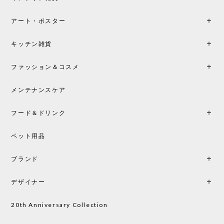
ンテリアづくりを楽しんでいきたいと思います。
アート・ポスター
シートクッションプレゼント！CH24 Yチェア ビーチ SOFT BY ILSE CRAWFORD FALU［カールハンセン&サン］
キッチン雑貨
2026/05/25
ファッション＆コスメ
この色とピューターの2色買いました。黒も購入検討
中です。
メンテナンスケア
フード＆ドリンク
シートクッションプレゼント CH24 Yチェア ビーチ SOFT BY ILSE CRAWFORD PEWTER［カールハンセン&サン］
ペット用品
2026/05/25
ブランド
初めて購入したショップです。 確認の電話やメール
をして、対応が良かったので、商品の到着をドキド
デザイナー
キしながら待っています。 商品が届いたら、また買
い物したいと思っています。
20th Anniversary Collection