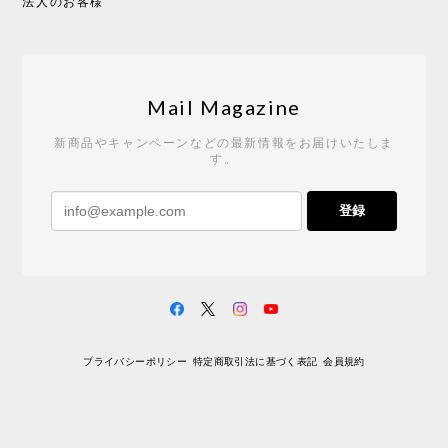
法人のお客様
Tempo Drop ドーン［ヒャクパーセント］
2026/05/19
Mail Magazine
新商品やキャンペーンなどの最新情報をお届けいたしま
す。
《レビューキャンペーン》 CH24 Yチェア ウォールナット ナチュラル ペーパーコード （オイルフィニッシュ）［カールハンセン&サン］
登録
2026/04/27
サイトや商品に関する質問への回答が早く、また発
送時期も事前に連絡いただき、ショップの対応はと
ても良いです。 こちらの商品は2脚めの購入です
が、ウォールナットはやはり木目も色味も美しく、
満足です。1脚めは数年前に購入したので経年変化で
プライバシーポリシー
特定商取引法に基づく表記
会員規約
少し色が明るくなっていますが、2脚めもいずれ同じ
色味に落ち着いてくるかと思われます。（なお、6年
前は17万円でしたがそこから1.5倍に値上がりしてし
まいました。欲しい人は無理してでも早く買ったほ