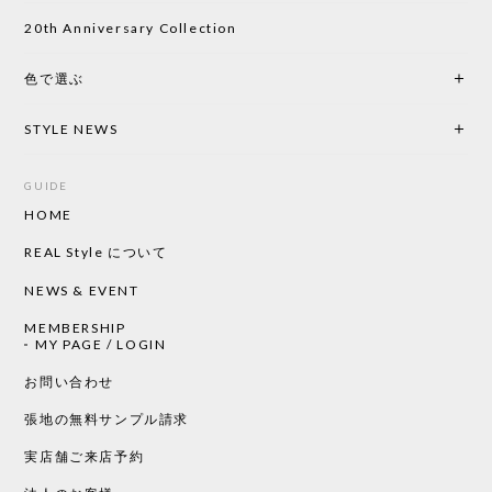
い物したいと思っています。
20th Anniversary Collection
色で選ぶ
CHUSEN てぬぐい なかよし［ Mustakivi ］
2026/05/19
STYLE NEWS
GUIDE
HOME
CHUSEN てぬぐい ローズ［ Mustakivi ］
2026/05/19
REAL Style について
NEWS & EVENT
MEMBERSHIP
CHUSEN てぬぐい 中べんけい［ Mustakivi ］
MY PAGE / LOGIN
2026/05/19
お問い合わせ
張地の無料サンプル請求
実店舗ご来店予約
CHUSEN てぬぐい べんけい［ Mustakivi ］
2026/05/19