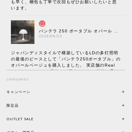
も早く、梱包も丁寧で次回もぜひお願いしたいと思
います。
パンテラ 250 ポータブル オパール V3 全13色［ ルイスポールセン ］
2026/06/23
ジャパンディスタイルで構築しているLDの多灯照明
の最後のピースとして「パンテラ250ポータブル」の
オパールベージュを購入しました。 実店舗のReal
Styleさんはとても素敵で、親身になって相談に乗っ
てくださり、本当にインテリアが好きなのだと感じ
CATEGORIES
られたのでこちらで購入させていただきました。 最
後までオパールホワイトと迷いましたが、空間全体
キャンペーン
の統一感や温かみのある雰囲気を考慮してベージュ
を選択。結果は大正解でした。 インテリアに美しく
限定品
馴染み、これ一つ灯すだけで空間の心地よさと柔ら
かさが一気に引き立ちます。夜のひとときがさらに
OUTLET SALE
楽しみな時間になりました。 コードレスの利便性は
もちろん、乳白色のシェードから溢れる優しい透過