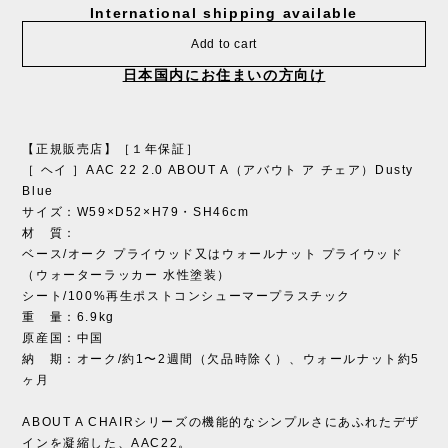
International shipping available
Add to cart
日本国内にお住まいの方向け
【正規販売店】［１年保証］
［ ヘイ ］AAC 22 2.0 ABOUT A（アバウト ア チェア）Dusty
Blue
サイズ：W59×D52×H79・SH46cm
材 質：
ベース/オーク プライウッド又はウォールナット プライウッド
（ウォーターラッカー 水性塗装）
シート/100%再生ポストコンシューマープラスチック
重 量：6.9kg
原産国：中国
納 期：オーク/約1〜2週間（欠品時除く）、ウォールナット約5
ヶ月
ABOUT A CHAIRシリーズの機能的なシンプルさにあふれたデザ
インを凝縮した、AAC22。