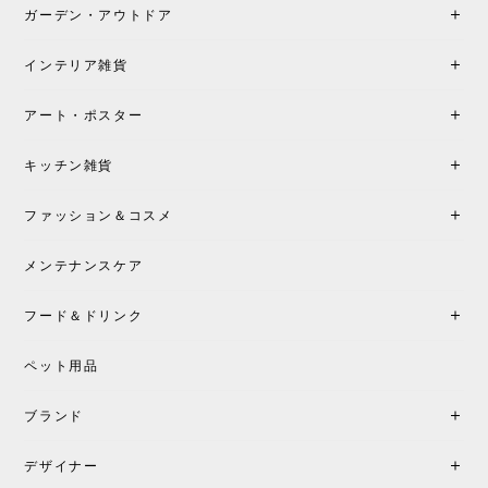
も丁寧にご案内頂き、安心して購入できました。ま
ガーデン・アウトドア
た、届いた製品も梱包含め非常にきれいな状態で大
満足です。またこちらのショップで製品購入し、イ
インテリア雑貨
ンテリアづくりを楽しんでいきたいと思います。
アート・ポスター
シートクッションプレゼント！CH24 Yチェア ビーチ SOFT BY ILSE CRAWFORD FALU［カールハンセン&サン］
キッチン雑貨
2026/05/25
ファッション＆コスメ
この色とピューターの2色買いました。黒も購入検討
中です。
メンテナンスケア
フード＆ドリンク
シートクッションプレゼント CH24 Yチェア ビーチ SOFT BY ILSE CRAWFORD PEWTER［カールハンセン&サン］
ペット用品
2026/05/25
ブランド
初めて購入したショップです。 確認の電話やメール
をして、対応が良かったので、商品の到着をドキド
デザイナー
キしながら待っています。 商品が届いたら、また買