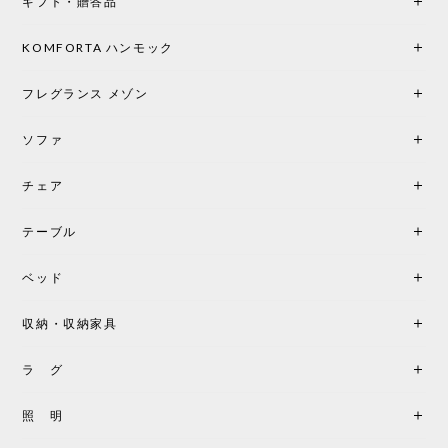
ギフト・贈答品
光は眺めているだけで癒やされます。 あまりの素晴
らしさに、キッチンカウンター用として、もう一回
り小さい「160ポータブル」のオパールベージュも追
KOMFORTA ハンモック
加で注文してしまいました。 お部屋の雰囲気を格上
げしてくれる、心からおすすめしたい名作ランプで
フレグランス メゾン
す。
ソファ
チェア
《レビューでピロープレゼント》BKF Chair バタフライチェア MARIPOSA ブラック ［cuero］
BKFブラック/レビュー投稿する
2026/06/07
テーブル
座り心地が良いです。購入して良かったです。
ベッド
収納・収納家具
《レビューキャンペーン》MG501 キューバチェア OUTDOOR チーク フラットロープ セサミ［カールハンセン&サン］
2026/05/31
ラ グ
製品もご対応も非常に良く、購入して本当に良かっ
照 明
たです。製品仕様や納期について不明点があった際