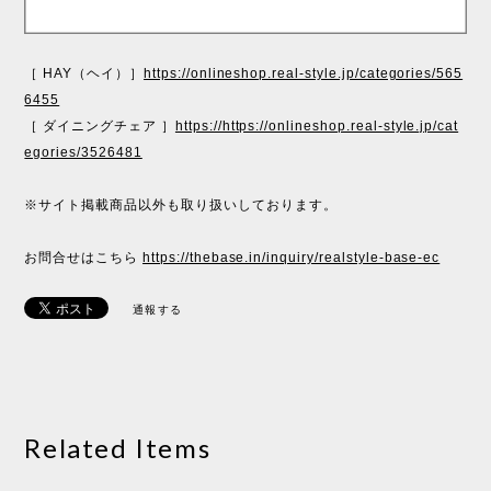
［ HAY（ヘイ）］
https://onlineshop.real-style.jp/categories/565
6455
［ ダイニングチェア ］
https://https://onlineshop.real-style.jp/cat
egories/3526481
※サイト掲載商品以外も取り扱いしております。
お問合せはこちら
https://thebase.in/inquiry/realstyle-base-ec
通報する
Related Items