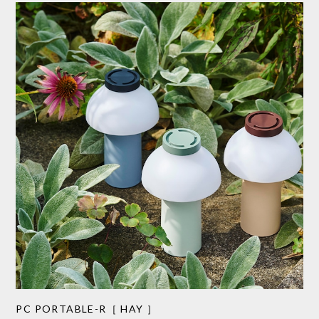
PC PORTABLE-R［ HAY ］