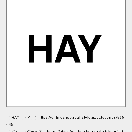
［ HAY（ヘイ）］
https://onlineshop.real-style.jp/categories/565
6455
［ ダイニングチェア ］
https://https://onlineshop.real-style.jp/cat