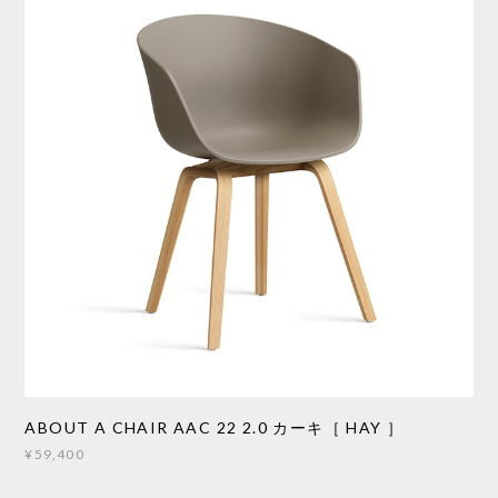
ABOUT A CHAIR AAC 22 2.0 カーキ［ HAY ］
¥59,400