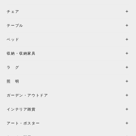
チェア
《レビューでピロープレゼント》BKF Chair バタフライチェア MARIPOSA ブラック ［cuero］
BKFブラック/レビュー投稿する
2026/06/07
テーブル
座り心地が良いです。購入して良かったです。
ベッド
収納・収納家具
《レビューキャンペーン》MG501 キューバチェア OUTDOOR チーク フラットロープ セサミ［カールハンセン&サン］
2026/05/31
ラ グ
製品もご対応も非常に良く、購入して本当に良かっ
照 明
たです。製品仕様や納期について不明点があった際
も丁寧にご案内頂き、安心して購入できました。ま
ガーデン・アウトドア
た、届いた製品も梱包含め非常にきれいな状態で大
満足です。またこちらのショップで製品購入し、イ
インテリア雑貨
ンテリアづくりを楽しんでいきたいと思います。
アート・ポスター
シートクッションプレゼント！CH24 Yチェア ビーチ SOFT BY ILSE CRAWFORD FALU［カールハンセン&サン］