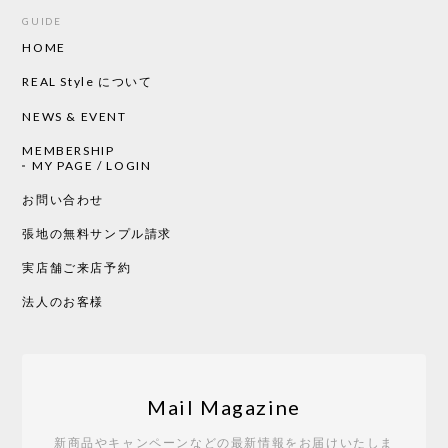
GUIDE
HOME
CHUSEN てぬぐい ローズ［ Mustakivi ］
2026/05/19
REAL Style について
NEWS & EVENT
MEMBERSHIP
CHUSEN てぬぐい 中べんけい［ Mustakivi ］
MY PAGE / LOGIN
2026/05/19
お問い合わせ
張地の無料サンプル請求
実店舗ご来店予約
CHUSEN てぬぐい べんけい［ Mustakivi ］
2026/05/19
法人のお客様
Tempo Drop ドーン［ヒャクパーセント］
2026/05/19
Mail Magazine
新商品やキャンペーンなどの最新情報をお届けいたしま