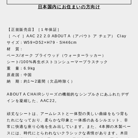
日本国内にお住まいの方向け
【正規販売店】［１年保証］
［ ヘイ ］AAC 22 2.0 ABOUT A（アバウト ア チェア） Clay
サイズ：W59×D52×H79・SH46cm
材 質：
ベース/オーク プライウッド（ウォーターラッカー）
シート/100%再生ポストコンシューマープラスチック
重 量：6.9kg
原産国：中国
納 期：約1〜2週間（欠品時除く）
ABOUT A CHAIRシリーズの機能的なシンプルさにあふれたデザ
インを凝縮した、AAC22。
頑丈なシートは、アームレストと一体型の美しい曲線をもつ背も
たれになっており、柔らかな印象と一体感のあるシルエット、非
常に快適な座り心地を生み出しています。また、4本脚の木製ベー
スには、時代にとらわれないクラシックな表情があります。木目