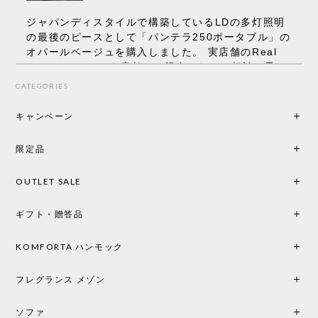
ジャパンディスタイルで構築しているLDの多灯照明
の最後のピースとして「パンテラ250ポータブル」の
オパールベージュを購入しました。 実店舗のReal
Styleさんはとても素敵で、親身になって相談に乗っ
てくださり、本当にインテリアが好きなのだと感じ
CATEGORIES
られたのでこちらで購入させていただきました。 最
後までオパールホワイトと迷いましたが、空間全体
キャンペーン
の統一感や温かみのある雰囲気を考慮してベージュ
を選択。結果は大正解でした。 インテリアに美しく
限定品
馴染み、これ一つ灯すだけで空間の心地よさと柔ら
かさが一気に引き立ちます。夜のひとときがさらに
OUTLET SALE
楽しみな時間になりました。 コードレスの利便性は
もちろん、乳白色のシェードから溢れる優しい透過
ギフト・贈答品
光は眺めているだけで癒やされます。 あまりの素晴
らしさに、キッチンカウンター用として、もう一回
り小さい「160ポータブル」のオパールベージュも追
KOMFORTA ハンモック
加で注文してしまいました。 お部屋の雰囲気を格上
げしてくれる、心からおすすめしたい名作ランプで
フレグランス メゾン
す。
ソファ