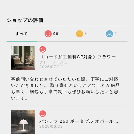
ショップの評価
すべて
96
4
4
《コード加工無料CP対象》フラワーポット ペンダントライト VP10［ &Tradition ］
グレーベージュ
2026/07/12
事前問い合わせさせていただいた際、丁寧にご対応
いただきました。 取り寄せということでしたが納品
も早く、梱包も丁寧で次回もぜひお願いしたいと思
います。
パンテラ 250 ポータブル オパール V3 全13色［ ルイスポールセン ］
2026/06/23