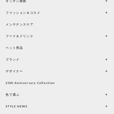
キッチン雑貨
2026/05/25
ファッション＆コスメ
この色とピューターの2色買いました。黒も購入検討
中です。
メンテナンスケア
フード＆ドリンク
シートクッションプレゼント CH24 Yチェア ビーチ SOFT BY ILSE CRAWFORD PEWTER［カールハンセン&サン］
ペット用品
2026/05/25
ブランド
初めて購入したショップです。 確認の電話やメール
をして、対応が良かったので、商品の到着をドキド
デザイナー
キしながら待っています。 商品が届いたら、また買
い物したいと思っています。
20th Anniversary Collection
色で選ぶ
CHUSEN てぬぐい なかよし［ Mustakivi ］
2026/05/19
STYLE NEWS