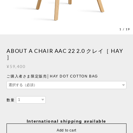
1
/
19
ABOUT A CHAIR AAC 22 2.0 クレイ［ HAY
］
¥59,400
ご購入者さま限定販売│HAY DOT COTTON BAG
数量
International shipping available
Add to cart