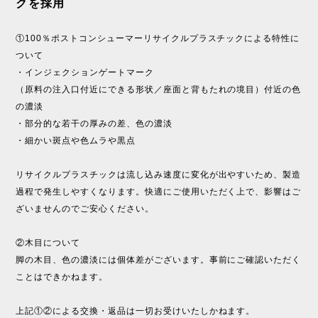
クを採用
①100％ポストコンシューマーリサイクルプラスチックによる特性に
ついて
・インジェクションゲートマーク
（原料の注入口付近にできる形状／座面と背もたれの境目）付近の色
の濃淡
・部分的な若干の厚みの差、色の濃淡
・細かい斑点や色ムラや黒点
リサイクルプラスチックは流し込み速度に変化が出やすいため、製造
過程で発生しやすくなります。快適にご使用いただく上で、影響はご
ざいませんのでご安心ください。
②木目について
脚の木目、色の濃淡には個体差がございます。事前にご確認いただく
ことはできかねます。
上記①②による交換・返品は一切お受けいたしかねます。