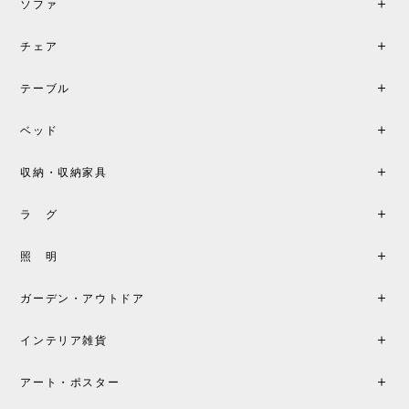
ソファ
チェア
《レビューでピロープレゼント》BKF Chair バタフライチェア MARIPOSA ブラック ［cuero］
BKFブラック/レビュー投稿する
2026/06/07
テーブル
座り心地が良いです。購入して良かったです。
ベッド
収納・収納家具
《レビューキャンペーン》MG501 キューバチェア OUTDOOR チーク フラットロープ セサミ［カールハンセン&サン］
2026/05/31
ラ グ
製品もご対応も非常に良く、購入して本当に良かっ
照 明
たです。製品仕様や納期について不明点があった際
も丁寧にご案内頂き、安心して購入できました。ま
ガーデン・アウトドア
た、届いた製品も梱包含め非常にきれいな状態で大
満足です。またこちらのショップで製品購入し、イ
インテリア雑貨
ンテリアづくりを楽しんでいきたいと思います。
アート・ポスター