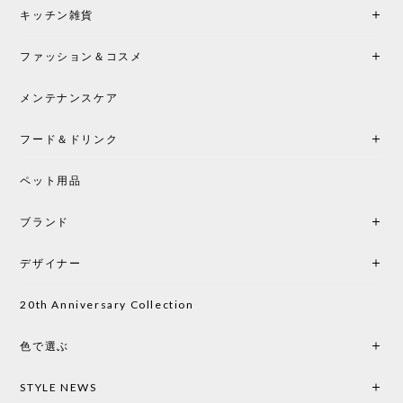
シートクッションプレゼント！CH24 Yチェア ビーチ SOFT BY ILSE CRAWFORD FALU［カールハンセン&サン］
キッチン雑貨
2026/05/25
ファッション＆コスメ
この色とピューターの2色買いました。黒も購入検討
中です。
メンテナンスケア
フード＆ドリンク
シートクッションプレゼント CH24 Yチェア ビーチ SOFT BY ILSE CRAWFORD PEWTER［カールハンセン&サン］
ペット用品
2026/05/25
ブランド
初めて購入したショップです。 確認の電話やメール
をして、対応が良かったので、商品の到着をドキド
デザイナー
キしながら待っています。 商品が届いたら、また買
い物したいと思っています。
20th Anniversary Collection
色で選ぶ
CHUSEN てぬぐい なかよし［ Mustakivi ］
2026/05/19
STYLE NEWS