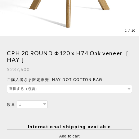
1
/
10
CPH 20 ROUND Φ120 x H74 Oak veneer［
HAY ］
¥237,600
ご購入者さま限定販売│HAY DOT COTTON BAG
数量
International shipping available
Add to cart