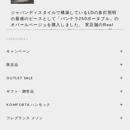
ジャパンディスタイルで構築しているLDの多灯照明
の最後のピースとして「パンテラ250ポータブル」の
オパールベージュを購入しました。 実店舗のReal
Styleさんはとても素敵で、親身になって相談に乗っ
てくださり、本当にインテリアが好きなのだと感じ
CATEGORIES
られたのでこちらで購入させていただきました。 最
後までオパールホワイトと迷いましたが、空間全体
キャンペーン
の統一感や温かみのある雰囲気を考慮してベージュ
を選択。結果は大正解でした。 インテリアに美しく
限定品
馴染み、これ一つ灯すだけで空間の心地よさと柔ら
かさが一気に引き立ちます。夜のひとときがさらに
OUTLET SALE
楽しみな時間になりました。 コードレスの利便性は
もちろん、乳白色のシェードから溢れる優しい透過
ギフト・贈答品
光は眺めているだけで癒やされます。 あまりの素晴
らしさに、キッチンカウンター用として、もう一回
り小さい「160ポータブル」のオパールベージュも追
KOMFORTA ハンモック
加で注文してしまいました。 お部屋の雰囲気を格上
げしてくれる、心からおすすめしたい名作ランプで
フレグランス メゾン
す。