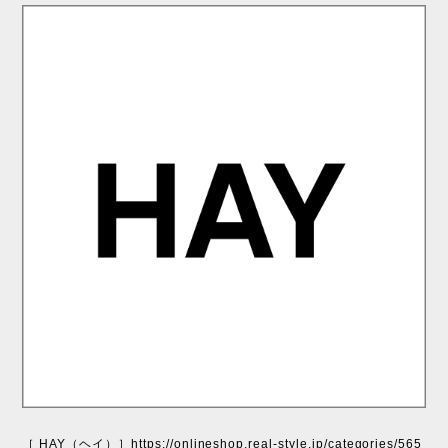
［ HAY（ヘイ）］
https://onlineshop.real-style.jp/categories/565