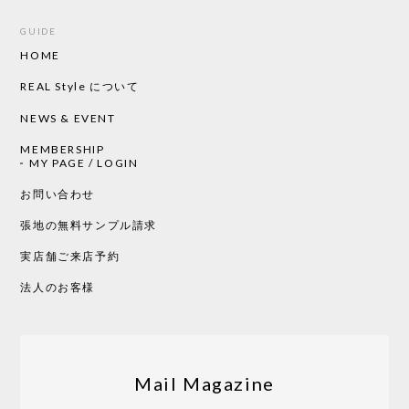
GUIDE
HOME
CHUSEN てぬぐい ローズ［ Mustakivi ］
2026/05/19
REAL Style について
NEWS & EVENT
MEMBERSHIP
CHUSEN てぬぐい 中べんけい［ Mustakivi ］
MY PAGE / LOGIN
2026/05/19
お問い合わせ
張地の無料サンプル請求
実店舗ご来店予約
CHUSEN てぬぐい べんけい［ Mustakivi ］
2026/05/19
法人のお客様
Tempo Drop ドーン［ヒャクパーセント］
2026/05/19
Mail Magazine