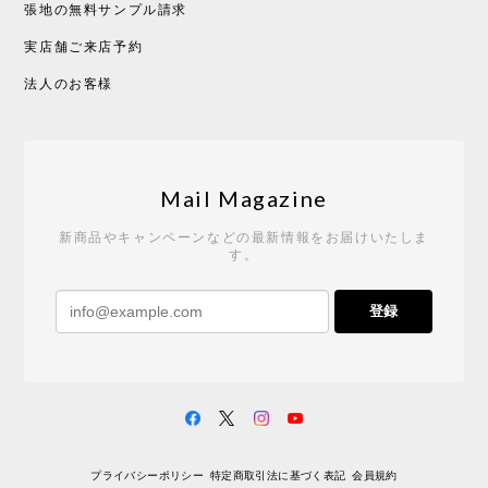
張地の無料サンプル請求
実店舗ご来店予約
CHUSEN てぬぐい べんけい［ Mustakivi ］
2026/05/19
法人のお客様
Tempo Drop ドーン［ヒャクパーセント］
2026/05/19
Mail Magazine
新商品やキャンペーンなどの最新情報をお届けいたしま
す。
《レビューキャンペーン》 CH24 Yチェア ウォールナット ナチュラル ペーパーコード （オイルフィニッシュ）［カールハンセン&サン］
登録
2026/04/27
サイトや商品に関する質問への回答が早く、また発
送時期も事前に連絡いただき、ショップの対応はと
ても良いです。 こちらの商品は2脚めの購入です
が、ウォールナットはやはり木目も色味も美しく、
満足です。1脚めは数年前に購入したので経年変化で
プライバシーポリシー
特定商取引法に基づく表記
会員規約