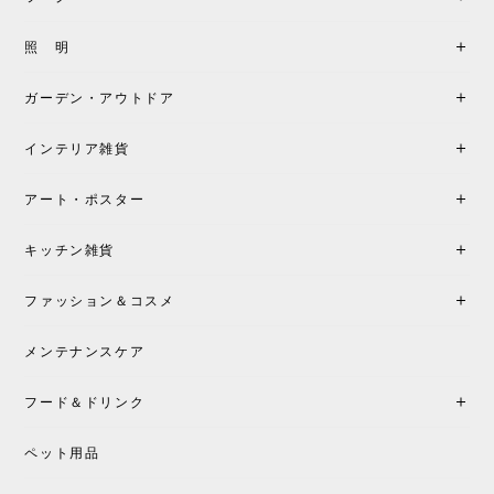
製品もご対応も非常に良く、購入して本当に良かっ
照 明
たです。製品仕様や納期について不明点があった際
も丁寧にご案内頂き、安心して購入できました。ま
ガーデン・アウトドア
た、届いた製品も梱包含め非常にきれいな状態で大
満足です。またこちらのショップで製品購入し、イ
インテリア雑貨
ンテリアづくりを楽しんでいきたいと思います。
アート・ポスター
シートクッションプレゼント！CH24 Yチェア ビーチ SOFT BY ILSE CRAWFORD FALU［カールハンセン&サン］
キッチン雑貨
2026/05/25
ファッション＆コスメ
この色とピューターの2色買いました。黒も購入検討
中です。
メンテナンスケア
フード＆ドリンク
シートクッションプレゼント CH24 Yチェア ビーチ SOFT BY ILSE CRAWFORD PEWTER［カールハンセン&サン］
ペット用品
2026/05/25