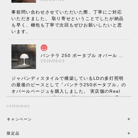
事前問い合わせさせていただいた際、丁寧にご対応
いただきました。 取り寄せということでしたが納品
も早く、梱包も丁寧で次回もぜひお願いしたいと思
います。
パンテラ 250 ポータブル オパール V3 全13色［ ルイスポールセン ］
2026/06/23
ジャパンディスタイルで構築しているLDの多灯照明
の最後のピースとして「パンテラ250ポータブル」の
オパールベージュを購入しました。 実店舗のReal
Styleさんはとても素敵で、親身になって相談に乗っ
てくださり、本当にインテリアが好きなのだと感じ
CATEGORIES
られたのでこちらで購入させていただきました。 最
後までオパールホワイトと迷いましたが、空間全体
キャンペーン
の統一感や温かみのある雰囲気を考慮してベージュ
を選択。結果は大正解でした。 インテリアに美しく
限定品
馴染み、これ一つ灯すだけで空間の心地よさと柔ら