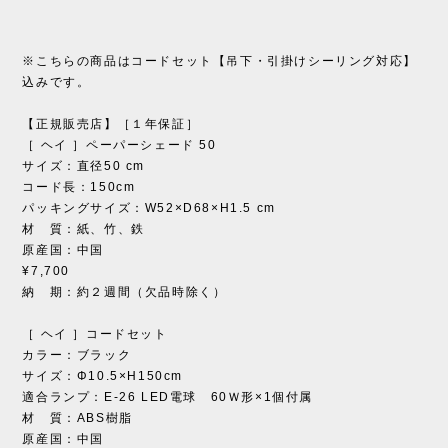
※こちらの商品はコードセット【吊下・引掛けシーリング対応】
込みです。
【正規販売店】［１年保証］
［ ヘイ ］ペーパーシェード 50
サイズ：直径50 cm
コード長：150cm
パッキングサイズ：W52×D68×H1.5 cm
材 質：紙、竹、鉄
原産国：中国
¥7,700
納 期：約２週間（欠品時除く）
［ ヘイ ］コードセット
カラー：ブラック
サイズ：Φ10.5×H150cm
適合ランプ：E-26 LED電球 60Ｗ形×1個付属
材 質：ABS樹脂
原産国：中国