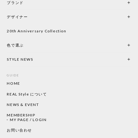
ブランド
初めて購入したショップです。 確認の電話やメール
をして、対応が良かったので、商品の到着をドキド
デザイナー
キしながら待っています。 商品が届いたら、また買
い物したいと思っています。
20th Anniversary Collection
色で選ぶ
CHUSEN てぬぐい なかよし［ Mustakivi ］
2026/05/19
STYLE NEWS
GUIDE
HOME
CHUSEN てぬぐい ローズ［ Mustakivi ］
2026/05/19
REAL Style について
NEWS & EVENT
MEMBERSHIP
CHUSEN てぬぐい 中べんけい［ Mustakivi ］
MY PAGE / LOGIN
2026/05/19
お問い合わせ