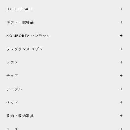
かさが一気に引き立ちます。夜のひとときがさらに
OUTLET SALE
楽しみな時間になりました。 コードレスの利便性は
もちろん、乳白色のシェードから溢れる優しい透過
ギフト・贈答品
光は眺めているだけで癒やされます。 あまりの素晴
らしさに、キッチンカウンター用として、もう一回
り小さい「160ポータブル」のオパールベージュも追
KOMFORTA ハンモック
加で注文してしまいました。 お部屋の雰囲気を格上
げしてくれる、心からおすすめしたい名作ランプで
フレグランス メゾン
す。
ソファ
チェア
《レビューでピロープレゼント》BKF Chair バタフライチェア MARIPOSA ブラック ［cuero］
BKFブラック/レビュー投稿する
2026/06/07
テーブル
座り心地が良いです。購入して良かったです。
ベッド
収納・収納家具
《レビューキャンペーン》MG501 キューバチェア OUTDOOR チーク フラットロープ セサミ［カールハンセン&サン］
2026/05/31
ラ グ