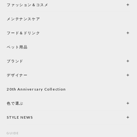
ファッション＆コスメ
この色とピューターの2色買いました。黒も購入検討
中です。
メンテナンスケア
フード＆ドリンク
シートクッションプレゼント CH24 Yチェア ビーチ SOFT BY ILSE CRAWFORD PEWTER［カールハンセン&サン］
ペット用品
2026/05/25
ブランド
初めて購入したショップです。 確認の電話やメール
をして、対応が良かったので、商品の到着をドキド
デザイナー
キしながら待っています。 商品が届いたら、また買
い物したいと思っています。
20th Anniversary Collection
色で選ぶ
CHUSEN てぬぐい なかよし［ Mustakivi ］
2026/05/19
STYLE NEWS
GUIDE