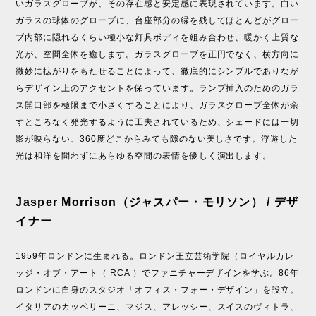
いガラスグローブが、その存在感と安定感に表現されています。白い
ガラスの球体のグローブに、台座部分の縁を残してほとんどがグロー
ブ内部に隠れるくらい極小な灯具ボディを組み合わせ、暖かく上質な
光が、空間全体を癒します。ガラスグローブを正円でなく、横方向に
微妙に拡がりをもたせることによって、徹底的にシンプルでありなが
らデザイン上のアクセントを保っています。ランプ挿入のためのガラ
ス開口部を極限まで小さくすることにより、ガラスグローブ全体が余
すところなく発光するように工夫されているため、シェードには一切
影が映らない、360度どこからみても隙のない美しさです。浮遊した
光は和洋を問わずにあらゆる空間の表情を優しく演出します。
Jasper Morrison（ジャスパー・モリソン） / デザ
イナー
1959年ロンドンに生まれる。ロンドン王立芸術学院（ロイヤルカレ
ッジ・オブ・アート（ RCA ）でファニチャーデザインを学ぶ。86年
ロンドンに自身のスタジオ「オフィス・フォー・デザイン」を設立。
イタリアのカッペリーニ、マジス、アレッシー、スイスのヴィトラ、