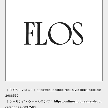
［ FLOS（フロス）］
https://onlineshop.real-style.jp/categories/
2688559
［ シーリング・ウォールランプ ］
https://onlineshop.real-style.jp/
categories/6037583