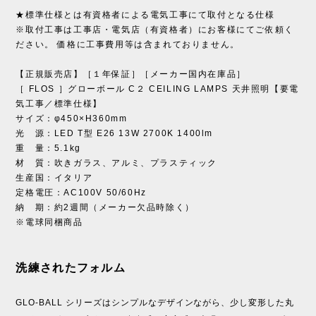
★標準仕様とは有資格者による電気工事にて取付となる仕様
※取付工事は工事店・電気店（有資格者）にお客様にてご依頼く
ださい。 価格に工事費用等は含まれておりません。
【正規販売店】［１年保証］［メーカー国内在庫品］
［ FLOS ］グローボール C２ CEILING LAMPS 天井照明【要電
気工事／標準仕様】
サイズ：φ450×H360mm
光 源：LED T型 E26 13W 2700K 1400lm
重 量：5.1kg
材 質：吹きガラス、アルミ、プラスティック
生産国：イタリア
定格電圧：AC100V 50/60Hz
納 期：約2週間（メーカー欠品時除く）
※電球同梱商品
洗練されたフォルム
GLO-BALL シリーズはシンプルなデザインながら、少し変形した丸