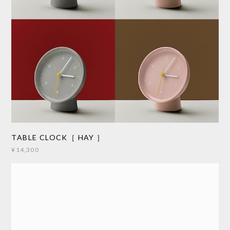
TABLE CLOCK［ HAY ］
¥14,300