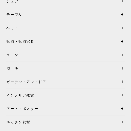
チェア
《レビューでピロープレゼント》BKF Chair バタフライチェア MARIPOSA ブラック ［cuero］
BKFブラック/レビュー投稿する
2026/06/07
テーブル
座り心地が良いです。購入して良かったです。
ベッド
収納・収納家具
《レビューキャンペーン》MG501 キューバチェア OUTDOOR チーク フラットロープ セサミ［カールハンセン&サン］
2026/05/31
ラ グ
製品もご対応も非常に良く、購入して本当に良かっ
照 明
たです。製品仕様や納期について不明点があった際
も丁寧にご案内頂き、安心して購入できました。ま
ガーデン・アウトドア
た、届いた製品も梱包含め非常にきれいな状態で大
満足です。またこちらのショップで製品購入し、イ
インテリア雑貨
ンテリアづくりを楽しんでいきたいと思います。
アート・ポスター
シートクッションプレゼント！CH24 Yチェア ビーチ SOFT BY ILSE CRAWFORD FALU［カールハンセン&サン］
キッチン雑貨
2026/05/25