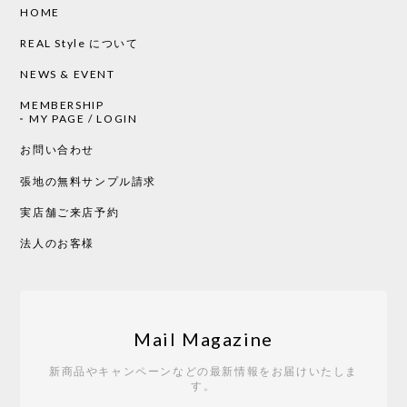
HOME
CHUSEN てぬぐい ローズ［ Mustakivi ］
2026/05/19
REAL Style について
NEWS & EVENT
MEMBERSHIP
CHUSEN てぬぐい 中べんけい［ Mustakivi ］
MY PAGE / LOGIN
2026/05/19
お問い合わせ
張地の無料サンプル請求
実店舗ご来店予約
CHUSEN てぬぐい べんけい［ Mustakivi ］
2026/05/19
法人のお客様
Tempo Drop ドーン［ヒャクパーセント］
2026/05/19
Mail Magazine
新商品やキャンペーンなどの最新情報をお届けいたしま
す。