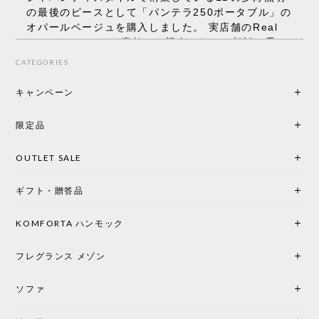
の最後のピースとして「パンテラ250ポータブル」の
オパールベージュを購入しました。 実店舗のReal
Styleさんはとても素敵で、親身になって相談に乗っ
てくださり、本当にインテリアが好きなのだと感じ
CATEGORIES
られたのでこちらで購入させていただきました。 最
後までオパールホワイトと迷いましたが、空間全体
キャンペーン
の統一感や温かみのある雰囲気を考慮してベージュ
を選択。結果は大正解でした。 インテリアに美しく
限定品
馴染み、これ一つ灯すだけで空間の心地よさと柔ら
かさが一気に引き立ちます。夜のひとときがさらに
OUTLET SALE
楽しみな時間になりました。 コードレスの利便性は
もちろん、乳白色のシェードから溢れる優しい透過
ギフト・贈答品
光は眺めているだけで癒やされます。 あまりの素晴
らしさに、キッチンカウンター用として、もう一回
り小さい「160ポータブル」のオパールベージュも追
KOMFORTA ハンモック
加で注文してしまいました。 お部屋の雰囲気を格上
げしてくれる、心からおすすめしたい名作ランプで
フレグランス メゾン
す。
ソファ