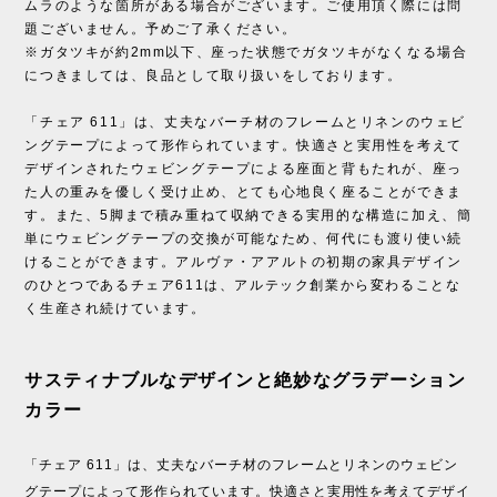
ムラのような箇所がある場合がございます。ご使用頂く際には問
題ございません。予めご了承ください。
※ガタツキが約2mm以下、座った状態でガタツキがなくなる場合
につきましては、良品として取り扱いをしております。
「チェア 611」は、丈夫なバーチ材のフレームとリネンのウェビ
ングテープによって形作られています。快適さと実用性を考えて
デザインされたウェビングテープによる座面と背もたれが、座っ
た人の重みを優しく受け止め、とても心地良く座ることができま
す。また、5脚まで積み重ねて収納できる実用的な構造に加え、簡
単にウェビングテープの交換が可能なため、何代にも渡り使い続
けることができます。アルヴァ・アアルトの初期の家具デザイン
のひとつであるチェア611は、アルテック創業から変わることな
く生産され続けています。
サスティナブルなデザインと絶妙なグラデーション
カラー
「チェア 611」は、丈夫なバーチ材のフレームとリネンのウェビン
グテープによって形作られています。快適さと実用性を考えてデザイ