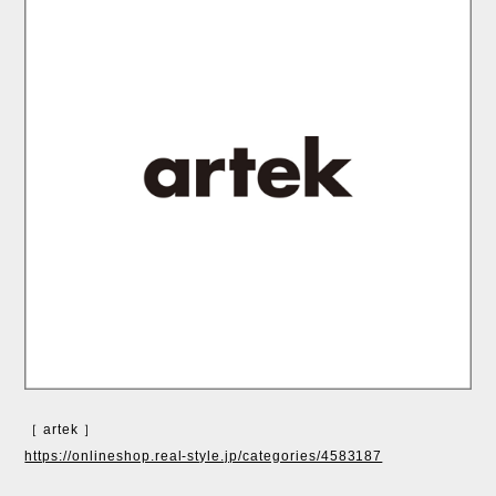
［ artek ］
https://onlineshop.real-style.jp/categories/4583187