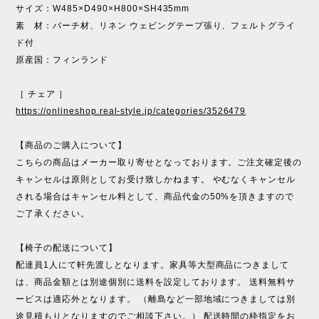
サイズ：W485×D490×H800×SH435mm
素 材：バーチ材、リネン ウェビングテープ張り、フェルトグライ
ド付
原産国：フィンランド
［ チェア ］
https://onlineshop.real-style.jp/categories/3526479
【商品のご購入について】
こちらの商品はメーカー取り寄せとなっております。ご注文確定後の
キャンセルは原則としてお受け致しかねます。 やむなくキャンセル
される場合はキャンセル料として、商品代金の50%を頂きますので
ご了承ください。
【椅子の配送について】
配達員1人にて軒先渡しとなります。家具等大型商品につきまして
は、商品金額とは別途個別に送料を設定しております。 送料無料サ
ービスは適応外となります。 （離島など一部地域につきましては別
途見積もりとなりますのでご相談下さい。） 配送時間の枠指定をお