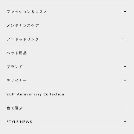
2026/05/25
ファッション＆コスメ
この色とピューターの2色買いました。黒も購入検討
中です。
メンテナンスケア
フード＆ドリンク
シートクッションプレゼント CH24 Yチェア ビーチ SOFT BY ILSE CRAWFORD PEWTER［カールハンセン&サン］
ペット用品
2026/05/25
ブランド
初めて購入したショップです。 確認の電話やメール
をして、対応が良かったので、商品の到着をドキド
デザイナー
キしながら待っています。 商品が届いたら、また買
い物したいと思っています。
20th Anniversary Collection
色で選ぶ
CHUSEN てぬぐい なかよし［ Mustakivi ］
2026/05/19
STYLE NEWS