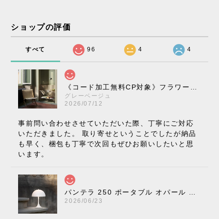
ショップの評価
すべて
96
4
4
《コード加工無料CP対象》フラワーポット ペンダントライト VP10［ &Tradition ］
グレーベージュ
2026/07/12
事前問い合わせさせていただいた際、丁寧にご対応
いただきました。 取り寄せということでしたが納品
も早く、梱包も丁寧で次回もぜひお願いしたいと思
います。
パンテラ 250 ポータブル オパール V3 全13色［ ルイスポールセン ］
2026/06/23