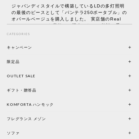
ジャパンディスタイルで構築しているLDの多灯照明
の最後のピースとして「パンテラ250ポータブル」の
オパールベージュを購入しました。 実店舗のReal
Styleさんはとても素敵で、親身になって相談に乗っ
てくださり、本当にインテリアが好きなのだと感じ
CATEGORIES
られたのでこちらで購入させていただきました。 最
後までオパールホワイトと迷いましたが、空間全体
キャンペーン
の統一感や温かみのある雰囲気を考慮してベージュ
を選択。結果は大正解でした。 インテリアに美しく
限定品
馴染み、これ一つ灯すだけで空間の心地よさと柔ら
かさが一気に引き立ちます。夜のひとときがさらに
OUTLET SALE
楽しみな時間になりました。 コードレスの利便性は
もちろん、乳白色のシェードから溢れる優しい透過
ギフト・贈答品
光は眺めているだけで癒やされます。 あまりの素晴
らしさに、キッチンカウンター用として、もう一回
り小さい「160ポータブル」のオパールベージュも追
KOMFORTA ハンモック
加で注文してしまいました。 お部屋の雰囲気を格上
げしてくれる、心からおすすめしたい名作ランプで
フレグランス メゾン
す。
ソファ