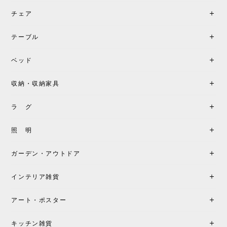
チェア
《レビューでピロープレゼント》BKF Chair バタフライチェア MARIPOSA ブラック ［cuero］
BKFブラック/レビュー投稿する
2026/06/07
テーブル
座り心地が良いです。購入して良かったです。
ベッド
収納・収納家具
《レビューキャンペーン》MG501 キューバチェア OUTDOOR チーク フラットロープ セサミ［カールハンセン&サン］
2026/05/31
ラ グ
製品もご対応も非常に良く、購入して本当に良かっ
照 明
たです。製品仕様や納期について不明点があった際
も丁寧にご案内頂き、安心して購入できました。ま
ガーデン・アウトドア
た、届いた製品も梱包含め非常にきれいな状態で大
満足です。またこちらのショップで製品購入し、イ
インテリア雑貨
ンテリアづくりを楽しんでいきたいと思います。
アート・ポスター
シートクッションプレゼント！CH24 Yチェア ビーチ SOFT BY ILSE CRAWFORD FALU［カールハンセン&サン］
キッチン雑貨