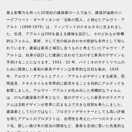
最も影響力を持った20世紀の建築家の一人であり、建築評論家のジ
ーグフリート・ギーディオンが「北欧の賢人」と例えたアルヴァ・ア
アルト（1898-1976）は、フィンランドのクオルタネに生まれまし
た。生涯、アアルトは200を超える建物を設計し、そのどれもが有機
的なフォルム、素材、そして光の組み合わせが絶妙な名作として知ら
れています。建築は家具と補完し合うものと考えていたアルヴァ・ア
アルトは、自身が設計した建築に合わせておのずと家具のデザインも
手掛けることになります。1931 - 32 年、パイミオのサナトリウムの
ために開発した最初の家具デザインは世界的な注目を集め、1935
年、アルヴァ・アアルトとアイノ・アアルトがデザインする家具、照
明器具、テキスタイルを世界的に販売することを目的にアルテックを
創業しました。アルヴァ・アアルトが生み出した有機的なフォルム
は、のちの建築家の手本となり、彼のデザインした家具やガラスアイ
テムは北欧デザインが世界に広まる上で大きな役割を果たしました。
建築家としてだけではなく、プロダクトデザイナーとしても高い評価
を得たアアルトのプロダクトは、合理性を考えたパーツのスタンダー
ド化、新しい曲げ木の技法の開発など、量産を念頭に置いた先進的な