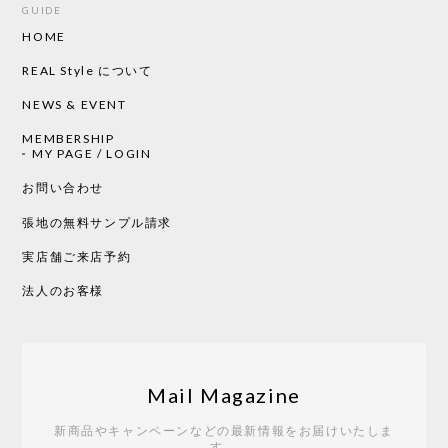
GUIDE
HOME
CHUSEN てぬぐい ローズ［ Mustakivi ］
2026/05/19
REAL Style について
NEWS & EVENT
MEMBERSHIP
CHUSEN てぬぐい 中べんけい［ Mustakivi ］
MY PAGE / LOGIN
2026/05/19
お問い合わせ
張地の無料サンプル請求
実店舗ご来店予約
CHUSEN てぬぐい べんけい［ Mustakivi ］
2026/05/19
法人のお客様
Tempo Drop ドーン［ヒャクパーセント］
2026/05/19
Mail Magazine
新商品やキャンペーンなどの最新情報をお届けいたしま
す。