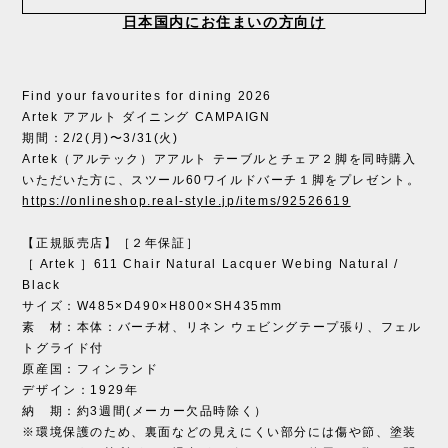
日本国内にお住まいの方向け
Find your favourites for dining 2026
Artek アアルト ダイニング CAMPAIGN
期間：2/2(月)〜3/31(火)
Artek（アルテック）アアルト テーブルとチェア２脚を同時購入
いただいた方に、スツール60ワイルドバーチ１脚をプレゼント。
https://onlineshop.real-style.jp/items/92526619
【正規販売店】［２年保証］
［ Artek ］611 Chair Natural Lacquer Webing Natural /
Black
サイズ：W485×D490×H800×SH435mm
素 材：本体：バーチ材、リネン ウェビングテープ張り、フェル
トグライド付
原産国：フィンランド
デザイン：1929年
納 期：約3週間(メーカー欠品時除く）
※環境保護のため、裏面などの見えにくい部分には傷や節、塗装