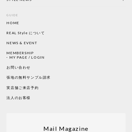
GUIDE
HOME
CHUSEN てぬぐい ローズ［ Mustakivi ］
2026/05/19
REAL Style について
NEWS & EVENT
MEMBERSHIP
CHUSEN てぬぐい 中べんけい［ Mustakivi ］
MY PAGE / LOGIN
2026/05/19
お問い合わせ
張地の無料サンプル請求
実店舗ご来店予約
CHUSEN てぬぐい べんけい［ Mustakivi ］
2026/05/19
法人のお客様
Tempo Drop ドーン［ヒャクパーセント］
2026/05/19
Mail Magazine