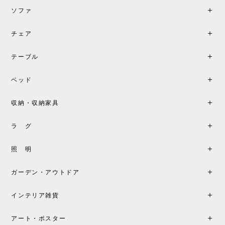
ソファ
チェア
《レビューでピロープレゼント》BKF Chair バタフライチェア MARIPOSA ブラック ［cuero］
BKFブラック/レビュー投稿する
2026/06/07
テーブル
座り心地が良いです。購入して良かったです。
ベッド
収納・収納家具
《レビューキャンペーン》MG501 キューバチェア OUTDOOR チーク フラットロープ セサミ［カールハンセン&サン］
2026/05/31
ラ グ
製品もご対応も非常に良く、購入して本当に良かっ
照 明
たです。製品仕様や納期について不明点があった際
も丁寧にご案内頂き、安心して購入できました。ま
ガーデン・アウトドア
た、届いた製品も梱包含め非常にきれいな状態で大
満足です。またこちらのショップで製品購入し、イ
インテリア雑貨
ンテリアづくりを楽しんでいきたいと思います。
アート・ポスター