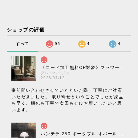
ショップの評価
すべて
96
4
4
《コード加工無料CP対象》フラワーポット ペンダントライト VP10［ &Tradition ］
グレーベージュ
2026/07/12
事前問い合わせさせていただいた際、丁寧にご対応
いただきました。 取り寄せということでしたが納品
も早く、梱包も丁寧で次回もぜひお願いしたいと思
います。
パンテラ 250 ポータブル オパール V3 全13色［ ルイスポールセン ］