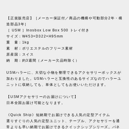
【正規販売店】［メーカー保証付／商品の機構や可動部分2年・構
造部品3年］
［ USM ］Inosbox Low Box 500 トレイ付き
サイズ：W453×D322×H95mm
重 量：1kg
素 材：ポリエステルのフリース素材
原産国：スイス
納 期：約3週間（メーカー欠品時除く）
USMハラーに、大切な小物を整理できるアクセサリーボックスが
加わりました。USMハラーと互換性のあるサイズなのでハラーユ
ニットに収納しても、単体としてもお使いいただけます。
【USMアクセサリーのお届けについて】
日本全国お届け可能となります。
《Quick Ship》短納期でお届けできる人気の定型アイテム
選りすぐりの人気の定型ユニット、テーブル、アクセサリーを通
常よりも早い納期でお届けできるクイックシップシリーズ。パネ