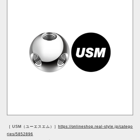
［ USM（ユーエスエム）］
https://onlineshop.real-style.jp/catego
ries/5852896