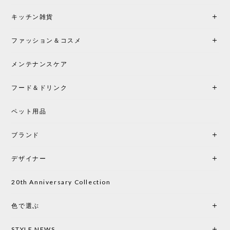
シートクッションプレゼント！CH24 Yチェア ビーチ SOFT BY ILSE CRAWFORD FALU［カールハンセン&サン］
キッチン雑貨
2026/05/25
ファッション＆コスメ
この色とピューターの2色買いました。黒も購入検討
中です。
メンテナンスケア
フード＆ドリンク
シートクッションプレゼント CH24 Yチェア ビーチ SOFT BY ILSE CRAWFORD PEWTER［カールハンセン&サン］
ペット用品
2026/05/25
ブランド
初めて購入したショップです。 確認の電話やメール
をして、対応が良かったので、商品の到着をドキド
デザイナー
キしながら待っています。 商品が届いたら、また買
い物したいと思っています。
20th Anniversary Collection
色で選ぶ
CHUSEN てぬぐい なかよし［ Mustakivi ］
2026/05/19
STYLE NEWS