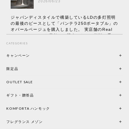
2026/06/23
ジャパンディスタイルで構築しているLDの多灯照明
の最後のピースとして「パンテラ250ポータブル」の
オパールベージュを購入しました。 実店舗のReal
Styleさんはとても素敵で、親身になって相談に乗っ
てくださり、本当にインテリアが好きなのだと感じ
CATEGORIES
られたのでこちらで購入させていただきました。 最
後までオパールホワイトと迷いましたが、空間全体
キャンペーン
の統一感や温かみのある雰囲気を考慮してベージュ
を選択。結果は大正解でした。 インテリアに美しく
限定品
馴染み、これ一つ灯すだけで空間の心地よさと柔ら
かさが一気に引き立ちます。夜のひとときがさらに
OUTLET SALE
楽しみな時間になりました。 コードレスの利便性は
もちろん、乳白色のシェードから溢れる優しい透過
ギフト・贈答品
光は眺めているだけで癒やされます。 あまりの素晴
らしさに、キッチンカウンター用として、もう一回
り小さい「160ポータブル」のオパールベージュも追
KOMFORTA ハンモック
加で注文してしまいました。 お部屋の雰囲気を格上
げしてくれる、心からおすすめしたい名作ランプで
フレグランス メゾン
す。