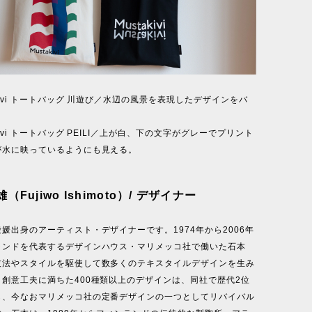
akivi トートバッグ 川遊び／水辺の風景を表現したデザインをバ
。
kivi トートバッグ PEILI／上が白、下の文字がグレーでプリント
が水に映っているようにも見える。
Fujiwo Ishimoto）/ デザイナー
媛出身のアーティスト・デザイナーです。1974年から2006年
ランドを代表するデザインハウス・マリメッコ社で働いた石本
技法やスタイルを駆使して数多くのテキスタイルデザインを生み
創意工夫に満ちた400種類以上のデザインは、同社で歴代2位
し、今なおマリメッコ社の定番デザインの一つとしてリバイバル