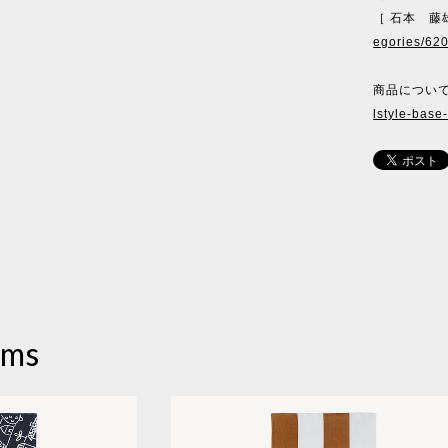
［ 石本 藤雄（
egories/62
商品について
lstyle-base
ems