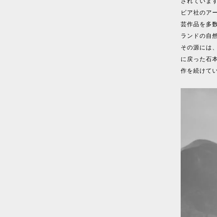
されています
ビア社のア
芸作品を多
ランドの自
その源には、
に戻った石
作を続けて