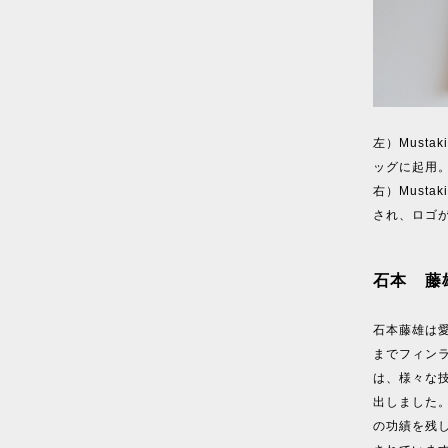
左）Must
ッグに起用
右）Musta
され、ロゴ
石本 藤雄（
石本藤雄は愛
までフィン
は、様々な
出しました。
の功績を残