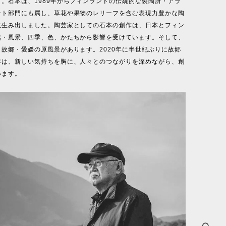
。石本は、1989年からフィンランドの伝統的な製陶所・アラ
ート部門にも属し、草花や果物のレリーフを含む表現力豊かな陶
数生み出しました。陶芸家としての石本の創作は、日本とフィン
然・風景、四季、色、かたちから影響を受けています。そして、
故郷・愛媛の原風景があります。2020年に半世紀ぶりに故郷
本は、新しい気持ちを胸に、人々とのつながりを深めながら、創
います。