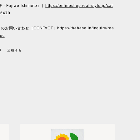
Fujiwo Ishimoto）］
https://onlineshop.real-style.jp/cat
06470
のお問い合わせ［CONTACT］
https://thebase.in/inquiry/rea
-ec
通報する