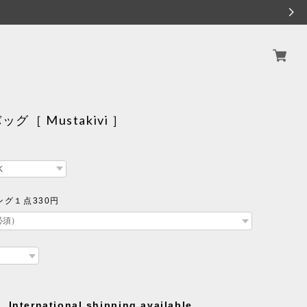
グ［ Mustakivi ］
グ１点330円
International shipping available