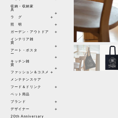
収納・収納家
具
ラ グ
照 明
ガーデン・アウトドア
インテリア雑
貨
アート・ポスタ
ー
キッチン雑
貨
ファッション＆コスメ
メンテナンスケア
フード＆ドリンク
ペット用品
ブランド
デザイナー
20th Anniversary