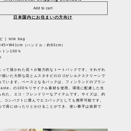
Add to cart
日本国内にお住まいの方向け
 ］tote bag
45×W41cm（ハンドル：約63cm）
トン100％
本
よって描かれた花々が魅力的なトートバックです。それぞれ
が描いた大胆な花とムスタキビのロゴがシルクスクリーンで
れています。ベースとなるバックは、フィンランドのブラン
 Waste」の100％リサイクル素材を使用。環境に配慮した生
られた、エコ・フレンドリーなアイテムです。サイズは、約
5 cm。コンパクトに畳んでエコバッグとしても携帯可能です。
めで肩にゆったりとかけることができ、使い勝手は抜群で