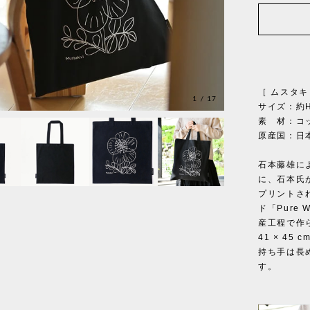
［ ムスタキビ
1
/
17
サイズ：約H
素 材：コッ
原産国：日
石本藤雄に
に、石本氏
プリントさ
ド「Pure
産工程で作
41 × 4
持ち手は長
す。