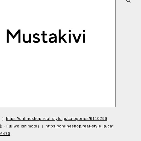
i ］
https://onlineshop.real-style.jp/categories/6110296
Fujiwo Ishimoto）］
https://onlineshop.real-style.jp/cat
06470