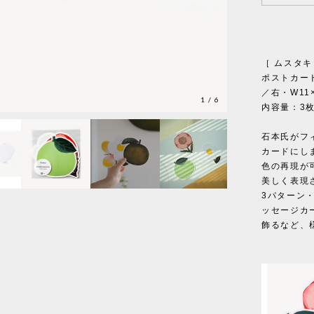
［ ムスタキビ 
ポストカードサ
／右・W11×
1
/
6
内容量：3枚
石本氏がフ
カードにし
色の再現が
美しく表現
3パターン
ッセージカ
飾るなど、