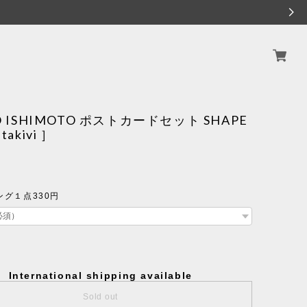
O ISHIMOTO ポストカードセット SHAPE
takivi ］
グ１点330円
International shipping available
Sold out