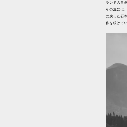
ランドの自
その源には、
に戻った石
作を続けて