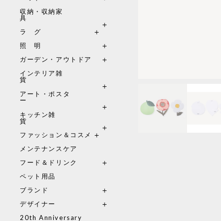
収納・収納家
具
ラ グ
照 明
ガーデン・アウトドア
インテリア雑
貨
アート・ポスタ
ー
キッチン雑
貨
ファッション＆コスメ
メンテナンスケア
フード＆ドリンク
ペット用品
ブランド
デザイナー
20th Anniversary