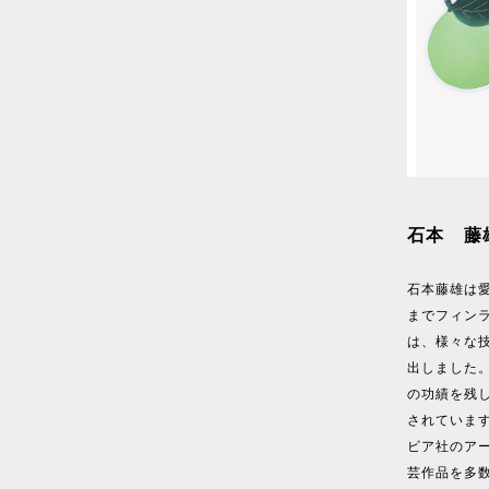
石本 藤雄（
石本藤雄は愛
までフィン
は、様々な
出しました。
の功績を残
されています
ビア社のア
芸作品を多