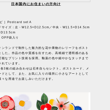
日本国内にお住まいの方向け
］Postcard set A
イズ：左・W12.5×D12.5cm／中央・W11.5×D14.5cm
D13.5cm
 OPP袋入り
ィンランドで制作した魅力的な花や果物のレリーフをポスト
ました。作品の色や質感を出すため、高精細で透明感のある
可能なプリント技術を採用。釉薬の色や細やかなタッチまで
されています。
・各3枚の組み合わせは石本自らセレクト。ポストカード、メ
ードとして、また、お気に入りの場所に小さなアートとして
様々な用途でお楽しみいただけます。