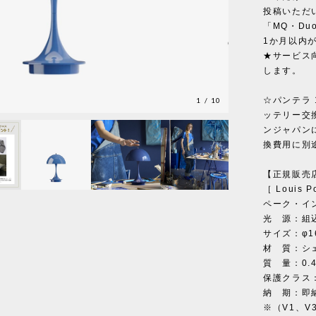
投稿いただ
「MQ・Du
1か月以内
★サービス
します。
☆パンテラ 
1
/
10
ッテリー交
ンジャパン
換費用に別
【正規販売
［ Louis 
ペーク・イ
光 源：組込式
サイズ：φ16
材 質：シェ
質 量：0.4
保護クラス：
納 期：即
※（V1、