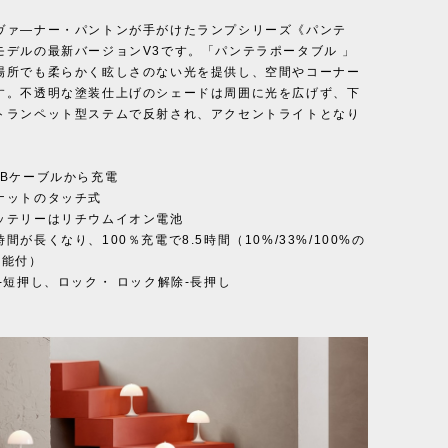
ヴァ—ナー・パントンが手がけたランプシリーズ《パンテ
モデルの最新バージョンV3です。「パンテラポータブル 」
場所でも柔らかく眩しさのない光を提供し、空間やコーナー
す。不透明な塗装仕上げのシェードは周囲に光を広げず、下
トランペット型ステムで反射され、アクセントライトとなり
SBケーブルから充電
ナットのタッチ式
ッテリーはリチウムイオン電池
間が長くなり、100％充電で8.5時間（10%/33%/100%の
機能付）
-短押し、ロック・ ロック解除-長押し