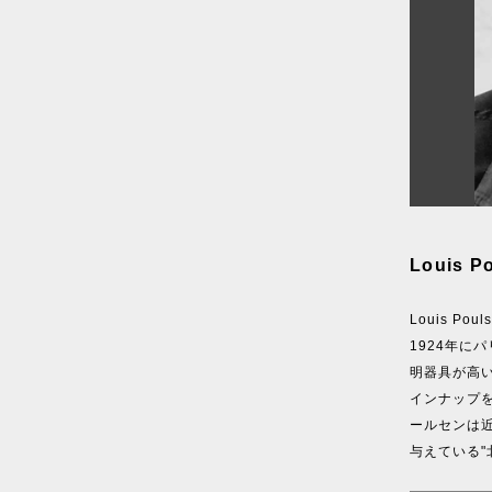
Louis
Louis P
1924年に
明器具が高
インナップ
ールセンは
与えている"