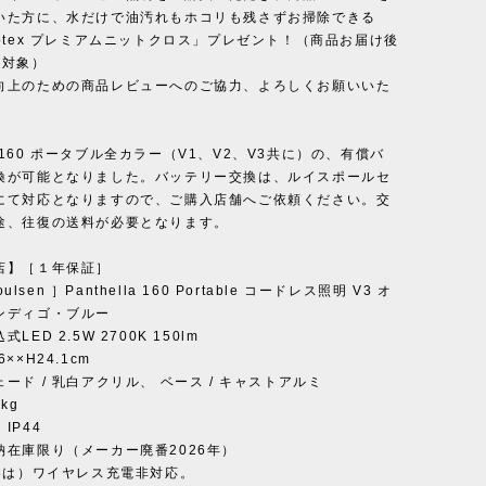
いた方に、水だけで油汚れもホコリも残さずお掃除できる
otex プレミアムニットクロス」プレゼント！（商品お届け後
が対象）
向上のための商品レビューへのご協力、よろしくお願いいた
160 ポータブル全カラー（V1、V2、V3共に）の、有償バ
換が可能となりました。バッテリー交換は、ルイスポールセ
にて対応となりますので、ご購入店舗へご依頼ください。交
途、往復の送料が必要となります。
店】［１年保証］
Poulsen ］Panthella 160 Portable コードレス照明 V3 オ
ンディゴ・ブルー
LED 2.5W 2700K 150lm
××H24.1cm
ード / 乳白アクリル、 ベース / キャストアルミ
kg
IP44
納在庫限り（メーカー廃番2026年）
V3は）ワイヤレス充電非対応。