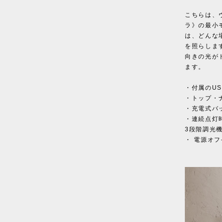
こちらは、
ラ》の最小
は、どんな
を照らしま
向きの光が
ます。
・付属のU
・トップ・
・充電式バ
・連続点灯時
3段階調光
・ 電源オフ