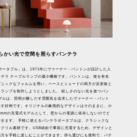
らかい光で空間を照らすパンテラ
ポータブル」は、1971年にヴァーナー・パントンが設計した人
ンテラ テーブルランプの最小機種です。パントンは、彼を有名
ガニックなフォルムを用い、ベースとシェードの両方が反射板と
るランプを制作しようとしました。 眩しさのない光を放つパン
タブルは、照明が醸しだす雰囲気を追求したヴァーナー・パント
示す好例です。オリジナルの象徴的なデザインはそのままに、小
0mmの充電式モデルとして、壁からの電源に依存しないのでど
できます。 手軽に使えるパンテラポータブルは、クラシックな
アクリル素材です。USB経由で事前に充電するため、デザインと
両方を手軽に楽しむことができます。持ち運びにも便利で、パテ