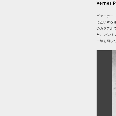
Verne
ヴァーナー・
にたいする
のカラフル
た。 パン
一線を画し