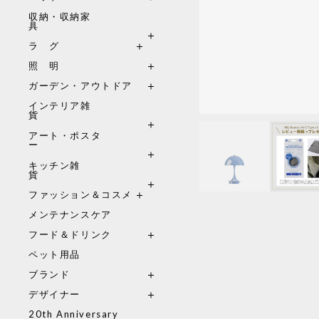
収納・収納家
具
ラ グ
照 明
ガーデン・アウトドア
インテリア雑
貨
アート・ポスタ
ー
キッチン雑
貨
ファッション＆コスメ
メンテナンスケア
フード＆ドリンク
ペット用品
ブランド
デザイナー
20th Anniversary