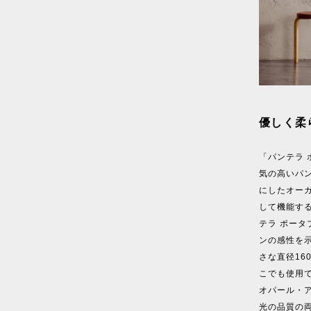
優しく柔
「パンテラ 
気の高いパ
にしたオー
して機能す
テラ ポー
ンの感性を
さな直径16
こでも使用
オパール・
光の品質の