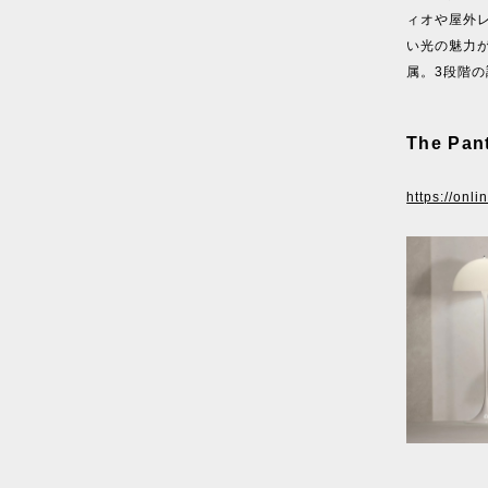
ィオや屋外
い光の魅力が
属。3段階
The Pant
https://onl