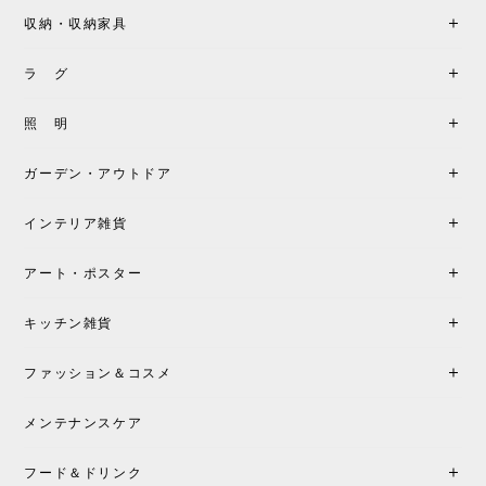
収納・収納家具
《レビューキャンペーン》MG501 キューバチェア OUTDOOR チーク フラットロープ セサミ［カールハンセン&サン］
2026/05/31
ラ グ
製品もご対応も非常に良く、購入して本当に良かっ
照 明
たです。製品仕様や納期について不明点があった際
も丁寧にご案内頂き、安心して購入できました。ま
ガーデン・アウトドア
た、届いた製品も梱包含め非常にきれいな状態で大
満足です。またこちらのショップで製品購入し、イ
インテリア雑貨
ンテリアづくりを楽しんでいきたいと思います。
アート・ポスター
シートクッションプレゼント！CH24 Yチェア ビーチ SOFT BY ILSE CRAWFORD FALU［カールハンセン&サン］
キッチン雑貨
2026/05/25
ファッション＆コスメ
この色とピューターの2色買いました。黒も購入検討
中です。
メンテナンスケア
フード＆ドリンク