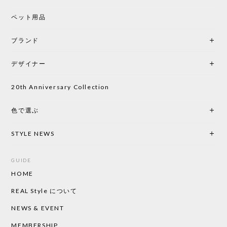
シートクッションプレゼント CH24 Yチェア ビーチ SOFT BY ILSE CRAWFORD PEWTER［カールハンセン&サン］
ペット用品
2026/05/25
ブランド
初めて購入したショップです。 確認の電話やメール
をして、対応が良かったので、商品の到着をドキド
デザイナー
キしながら待っています。 商品が届いたら、また買
い物したいと思っています。
20th Anniversary Collection
色で選ぶ
CHUSEN てぬぐい なかよし［ Mustakivi ］
2026/05/19
STYLE NEWS
GUIDE
HOME
CHUSEN てぬぐい ローズ［ Mustakivi ］
2026/05/19
REAL Style について
NEWS & EVENT
MEMBERSHIP