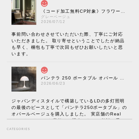
《コード加工無料CP対象》フラワーポット ペンダントライト VP10［ &Tradition ］
グレーベージュ
2026/07/12
事前問い合わせさせていただいた際、丁寧にご対応
いただきました。 取り寄せということでしたが納品
も早く、梱包も丁寧で次回もぜひお願いしたいと思
います。
パンテラ 250 ポータブル オパール V3 全13色［ ルイスポールセン ］
2026/06/23
ジャパンディスタイルで構築しているLDの多灯照明
の最後のピースとして「パンテラ250ポータブル」の
オパールベージュを購入しました。 実店舗のReal
Styleさんはとても素敵で、親身になって相談に乗っ
てくださり、本当にインテリアが好きなのだと感じ
CATEGORIES
られたのでこちらで購入させていただきました。 最