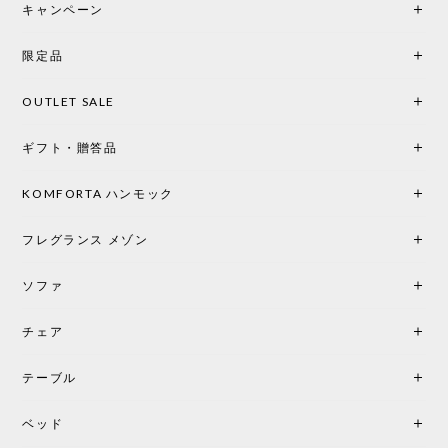
後までオパールホワイトと迷いましたが、空間全体
キャンペーン
の統一感や温かみのある雰囲気を考慮してベージュ
を選択。結果は大正解でした。 インテリアに美しく
限定品
馴染み、これ一つ灯すだけで空間の心地よさと柔ら
かさが一気に引き立ちます。夜のひとときがさらに
OUTLET SALE
楽しみな時間になりました。 コードレスの利便性は
もちろん、乳白色のシェードから溢れる優しい透過
ギフト・贈答品
光は眺めているだけで癒やされます。 あまりの素晴
らしさに、キッチンカウンター用として、もう一回
り小さい「160ポータブル」のオパールベージュも追
KOMFORTA ハンモック
加で注文してしまいました。 お部屋の雰囲気を格上
げしてくれる、心からおすすめしたい名作ランプで
フレグランス メゾン
す。
ソファ
チェア
《レビューでピロープレゼント》BKF Chair バタフライチェア MARIPOSA ブラック ［cuero］
BKFブラック/レビュー投稿する
2026/06/07
テーブル
座り心地が良いです。購入して良かったです。
ベッド