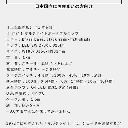
日本国内にお住まいの方向け
【正規販売店】［１年保証］
［ グビ ］マルチライトポータブルランプ
カラー：Brass base, black semi-matt shade
ランプ：LED 3W 2700K 325lm
サイズ：W185×D150×H302mm
重 量：１kg
材 質：スチール、真鍮メッキ仕上げ
充電時間：フルチャージ６時間
タッチスイッチ：４段階 ：100%→40%→10%→消灯
使用時間：100％：6.5時間・40%：14時間・10%：30時間
適合ランプ： G4 LED 電球1.6W（付属）
USB充電式：タイプC
ケーブル長： 1.5m
納 期：約3-5ヶ月
※ACアダプタは付属しておりません
1972年に発売された「マルチライト」は、シェードを調整するだ