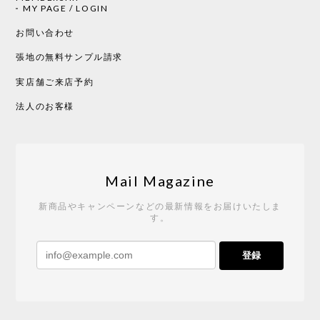
CHUSEN てぬぐい 中べんけい［ Mustakivi ］
MY PAGE / LOGIN
2026/05/19
お問い合わせ
張地の無料サンプル請求
実店舗ご来店予約
CHUSEN てぬぐい べんけい［ Mustakivi ］
2026/05/19
法人のお客様
Tempo Drop ドーン［ヒャクパーセント］
2026/05/19
Mail Magazine
新商品やキャンペーンなどの最新情報をお届けいたしま
す。
《レビューキャンペーン》 CH24 Yチェア ウォールナット ナチュラル ペーパーコード （オイルフィニッシュ）［カールハンセン&サン］
登録
2026/04/27
サイトや商品に関する質問への回答が早く、また発
送時期も事前に連絡いただき、ショップの対応はと