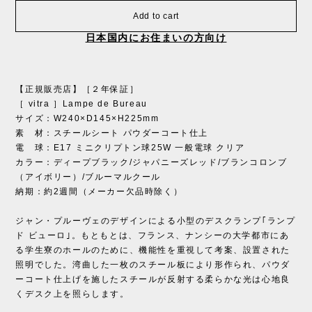
Add to cart
日本国内にお住まいの方向け
【正規販売店】［２年保証］
［ vitra ］Lampe de Bureau
サイズ：W240×D145×H225mm
素 材：スチールシート パウダーコート仕上
電 球：E17 ミニクリプトン球25W 一般電球 クリア
カラー：ディープブラック/ジャパニーズレッド/ブランコロンブ
（アイボリー）/ブルーマルクール
納期：約2週間（メーカー欠品時除く）
ジャン・プルーヴェのデザインによる小型のデスクランプ｢ランプ
ド ビューロ｣。もともとは、フランス、ナンシーの大学都市にあ
る学生寮のホールのために、機能性を重視して考案、設置された
照明でした。湾曲した一枚のスチール板により形作られ、パウダ
ーコート仕上げを施したスチールが反射する柔らかな光は心地良
くデスク上を照らします。