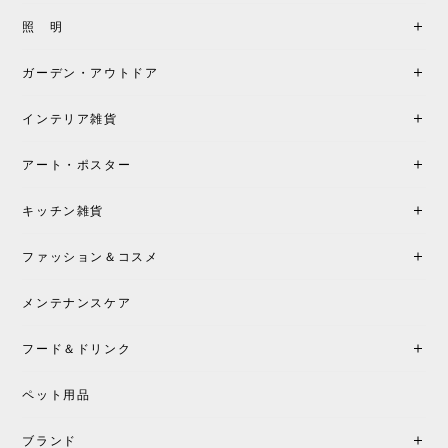
製品もご対応も非常に良く、購入して本当に良かっ
照 明
たです。製品仕様や納期について不明点があった際
も丁寧にご案内頂き、安心して購入できました。ま
ガーデン・アウトドア
た、届いた製品も梱包含め非常にきれいな状態で大
満足です。またこちらのショップで製品購入し、イ
インテリア雑貨
ンテリアづくりを楽しんでいきたいと思います。
アート・ポスター
シートクッションプレゼント！CH24 Yチェア ビーチ SOFT BY ILSE CRAWFORD FALU［カールハンセン&サン］
キッチン雑貨
2026/05/25
ファッション＆コスメ
この色とピューターの2色買いました。黒も購入検討
中です。
メンテナンスケア
フード＆ドリンク
シートクッションプレゼント CH24 Yチェア ビーチ SOFT BY ILSE CRAWFORD PEWTER［カールハンセン&サン］
ペット用品
2026/05/25
ブランド