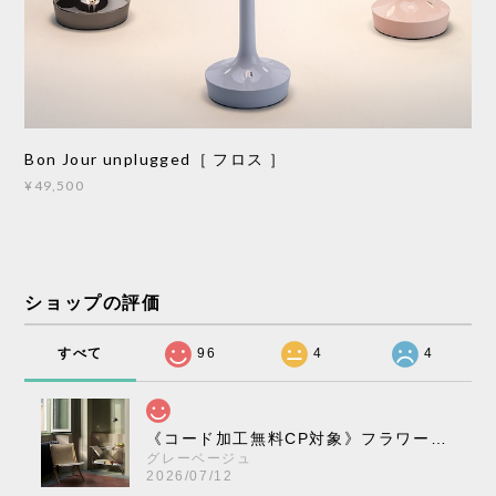
Bon Jour unplugged［ フロス ］
¥49,500
ショップの評価
すべて
96
4
4
《コード加工無料CP対象》フラワーポット ペンダントライト VP10［ &Tradition ］
グレーベージュ
2026/07/12