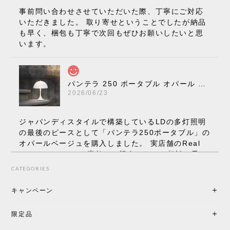
事前問い合わせさせていただいた際、丁寧にご対応
いただきました。 取り寄せということでしたが納品
も早く、梱包も丁寧で次回もぜひお願いしたいと思
います。
パンテラ 250 ポータブル オパール V3 全13色［ ルイスポールセン ］
2026/06/23
ジャパンディスタイルで構築しているLDの多灯照明
の最後のピースとして「パンテラ250ポータブル」の
オパールベージュを購入しました。 実店舗のReal
Styleさんはとても素敵で、親身になって相談に乗っ
てくださり、本当にインテリアが好きなのだと感じ
CATEGORIES
られたのでこちらで購入させていただきました。 最
後までオパールホワイトと迷いましたが、空間全体
キャンペーン
の統一感や温かみのある雰囲気を考慮してベージュ
を選択。結果は大正解でした。 インテリアに美しく
限定品
馴染み、これ一つ灯すだけで空間の心地よさと柔ら
かさが一気に引き立ちます。夜のひとときがさらに