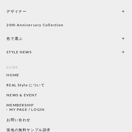
初めて購入したショップです。 確認の電話やメール
をして、対応が良かったので、商品の到着をドキド
デザイナー
キしながら待っています。 商品が届いたら、また買
い物したいと思っています。
20th Anniversary Collection
色で選ぶ
CHUSEN てぬぐい なかよし［ Mustakivi ］
2026/05/19
STYLE NEWS
GUIDE
HOME
CHUSEN てぬぐい ローズ［ Mustakivi ］
2026/05/19
REAL Style について
NEWS & EVENT
MEMBERSHIP
CHUSEN てぬぐい 中べんけい［ Mustakivi ］
MY PAGE / LOGIN
2026/05/19
お問い合わせ
張地の無料サンプル請求