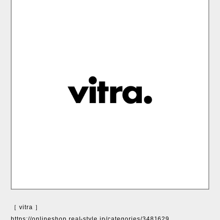
［ vitra ］
https://onlineshop.real-style.jp/categories/3481629