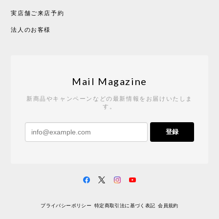
実店舗ご来店予約
CHUSEN てぬぐい べんけい［ Mustakivi ］
2026/05/19
法人のお客様
Tempo Drop ドーン［ヒャクパーセント］
2026/05/19
Mail Magazine
新商品やキャンペーンなどの最新情報をお届けいたしま
す。
《レビューキャンペーン》 CH24 Yチェア ウォールナット ナチュラル ペーパーコード （オイルフィニッシュ）［カールハンセン&サン］
登録
2026/04/27
サイトや商品に関する質問への回答が早く、また発
送時期も事前に連絡いただき、ショップの対応はと
ても良いです。 こちらの商品は2脚めの購入です
が、ウォールナットはやはり木目も色味も美しく、
満足です。1脚めは数年前に購入したので経年変化で
プライバシーポリシー
特定商取引法に基づく表記
会員規約
少し色が明るくなっていますが、2脚めもいずれ同じ