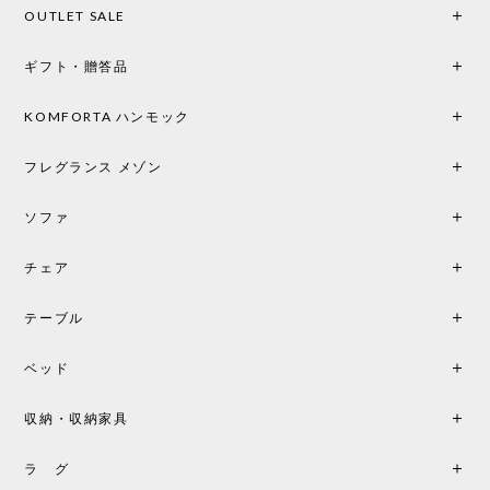
OUTLET SALE
楽しみな時間になりました。 コードレスの利便性は
もちろん、乳白色のシェードから溢れる優しい透過
ギフト・贈答品
光は眺めているだけで癒やされます。 あまりの素晴
らしさに、キッチンカウンター用として、もう一回
り小さい「160ポータブル」のオパールベージュも追
KOMFORTA ハンモック
加で注文してしまいました。 お部屋の雰囲気を格上
げしてくれる、心からおすすめしたい名作ランプで
フレグランス メゾン
す。
ソファ
チェア
《レビューでピロープレゼント》BKF Chair バタフライチェア MARIPOSA ブラック ［cuero］
BKFブラック/レビュー投稿する
2026/06/07
テーブル
座り心地が良いです。購入して良かったです。
ベッド
収納・収納家具
《レビューキャンペーン》MG501 キューバチェア OUTDOOR チーク フラットロープ セサミ［カールハンセン&サン］
2026/05/31
ラ グ