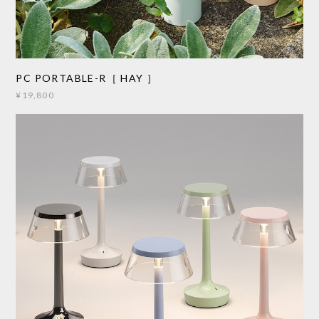
PC PORTABLE-R［ HAY ］
¥19,800