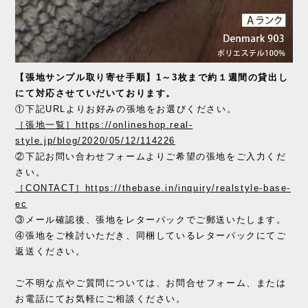
【張地サンプル取り寄せ手順】1～3枚まで約１週間の貸出し
にて対応させていだいております。
①下記URLよりお好みの張地をお選びください。
［張地一覧］https://onlineshop.real-
style.jp/blog/2020/05/12/114226
②下記お問い合わせフォームよりご希望の張地をご入力くだ
さい。
［CONTACT］https://thebase.in/inquiry/realstyle-base-
ec
③メール確認後、張地をレターパックでご郵送いたします。
④張地をご検討いただき、同梱しているレターパックにてご
返送ください。
ご不明な点やご質問については、お問合せフォーム、または
お電話にてお気軽にご相談ください。