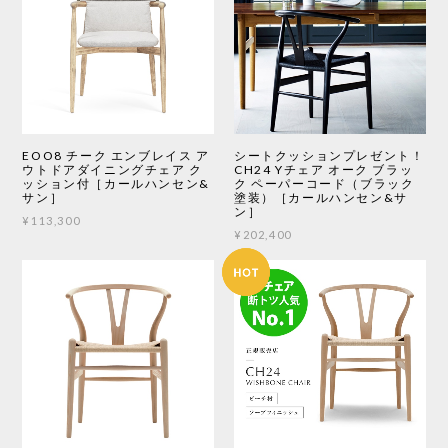
EOO8 チーク エンブレイス ア
シートクッションプレゼント！
ウトドアダイニングチェア ク
CH24 Yチェア オーク ブラッ
ッション付［カールハンセン&
ク ペーパーコード（ブラック
サン］
塗装）［カールハンセン&サ
ン］
¥113,300
¥202,400