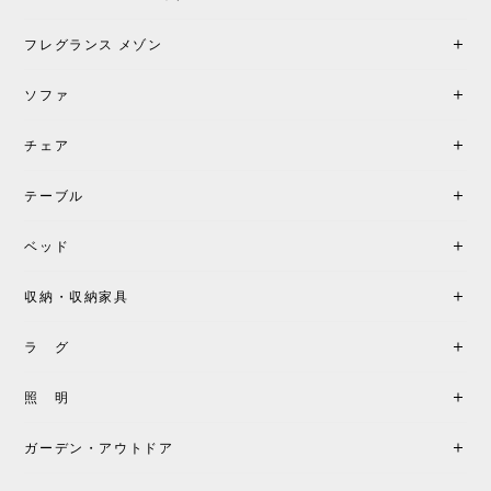
フレグランス メゾン
ソファ
チェア
テーブル
ベッド
収納・収納家具
ラ グ
照 明
ガーデン・アウトドア