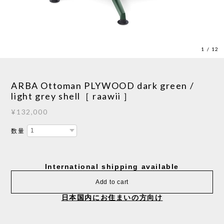
1
/
12
ARBA Ottoman PLYWOOD dark green /
light grey shell［ raawii ］
¥132,000
数量
International shipping available
Add to cart
日本国内にお住まいの方向け