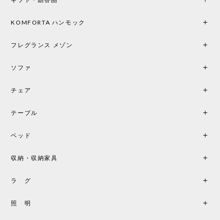
光は眺めているだけで癒やされます。 あまりの素晴
らしさに、キッチンカウンター用として、もう一回
り小さい「160ポータブル」のオパールベージュも追
KOMFORTA ハンモック
加で注文してしまいました。 お部屋の雰囲気を格上
げしてくれる、心からおすすめしたい名作ランプで
フレグランス メゾン
す。
ソファ
チェア
《レビューでピロープレゼント》BKF Chair バタフライチェア MARIPOSA ブラック ［cuero］
BKFブラック/レビュー投稿する
2026/06/07
テーブル
座り心地が良いです。購入して良かったです。
ベッド
収納・収納家具
《レビューキャンペーン》MG501 キューバチェア OUTDOOR チーク フラットロープ セサミ［カールハンセン&サン］
2026/05/31
ラ グ
製品もご対応も非常に良く、購入して本当に良かっ
照 明
たです。製品仕様や納期について不明点があった際