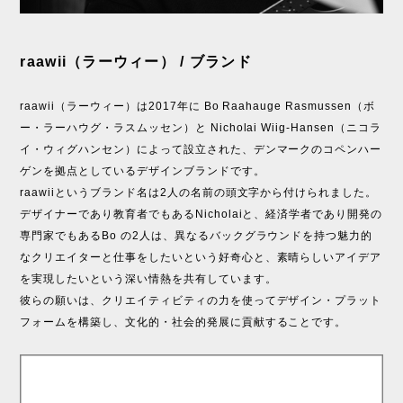
raawii（ラーウィー） / ブランド
raawii（ラーウィー）は2017年に Bo Raahauge Rasmussen（ボ
ー・ラーハウグ・ラスムッセン）と Nicholai Wiig-Hansen（ニコラ
イ・ウィグハンセン）によって設⽴された、デンマークのコペンハー
ゲンを拠点としているデザインブランドです。
raawiiというブランド名は2⼈の名前の頭⽂字から付けられました。
デザイナーであり教育者でもあるNicholaiと、経済学者であり開発の
専⾨家でもあるBo の2⼈は、異なるバックグラウンドを持つ魅⼒的
なクリエイターと仕事をしたいという好奇⼼と、素晴らしいアイデア
を実現したいという深い情熱を共有しています。
彼らの願いは、クリエイティビティの⼒を使ってデザイン・プラット
フォームを構築し、⽂化的・社会的発展に貢献することです。