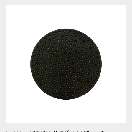
LA GERIA-LANZAROTE ラグ Φ250 cm［GAN］