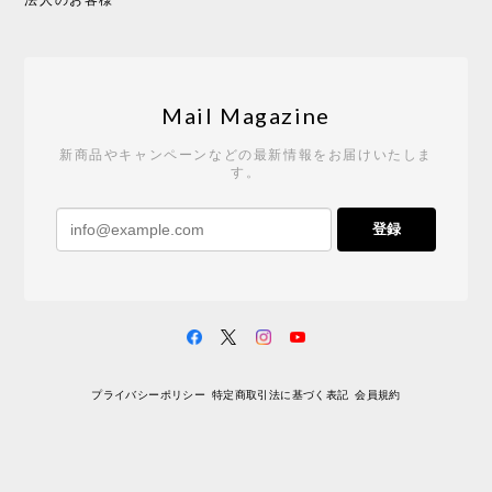
Tempo Drop ドーン［ヒャクパーセント］
2026/05/19
Mail Magazine
新商品やキャンペーンなどの最新情報をお届けいたしま
す。
《レビューキャンペーン》 CH24 Yチェア ウォールナット ナチュラル ペーパーコード （オイルフィニッシュ）［カールハンセン&サン］
登録
2026/04/27
サイトや商品に関する質問への回答が早く、また発
送時期も事前に連絡いただき、ショップの対応はと
ても良いです。 こちらの商品は2脚めの購入です
が、ウォールナットはやはり木目も色味も美しく、
満足です。1脚めは数年前に購入したので経年変化で
プライバシーポリシー
特定商取引法に基づく表記
会員規約
少し色が明るくなっていますが、2脚めもいずれ同じ
色味に落ち着いてくるかと思われます。（なお、6年
前は17万円でしたがそこから1.5倍に値上がりしてし
まいました。欲しい人は無理してでも早く買ったほ