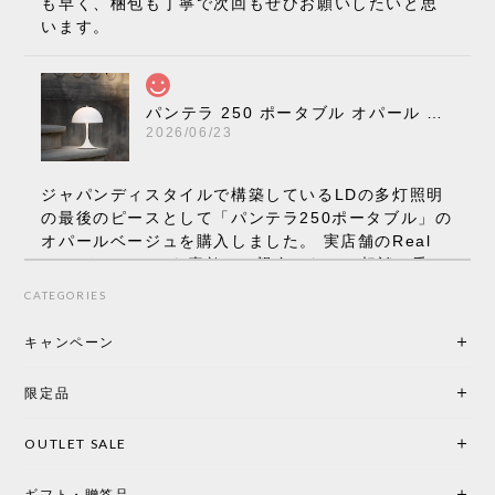
も早く、梱包も丁寧で次回もぜひお願いしたいと思
います。
パンテラ 250 ポータブル オパール V3 全13色［ ルイスポールセン ］
2026/06/23
ジャパンディスタイルで構築しているLDの多灯照明
の最後のピースとして「パンテラ250ポータブル」の
オパールベージュを購入しました。 実店舗のReal
Styleさんはとても素敵で、親身になって相談に乗っ
てくださり、本当にインテリアが好きなのだと感じ
CATEGORIES
られたのでこちらで購入させていただきました。 最
後までオパールホワイトと迷いましたが、空間全体
キャンペーン
の統一感や温かみのある雰囲気を考慮してベージュ
を選択。結果は大正解でした。 インテリアに美しく
限定品
馴染み、これ一つ灯すだけで空間の心地よさと柔ら
かさが一気に引き立ちます。夜のひとときがさらに
OUTLET SALE
楽しみな時間になりました。 コードレスの利便性は
もちろん、乳白色のシェードから溢れる優しい透過
ギフト・贈答品