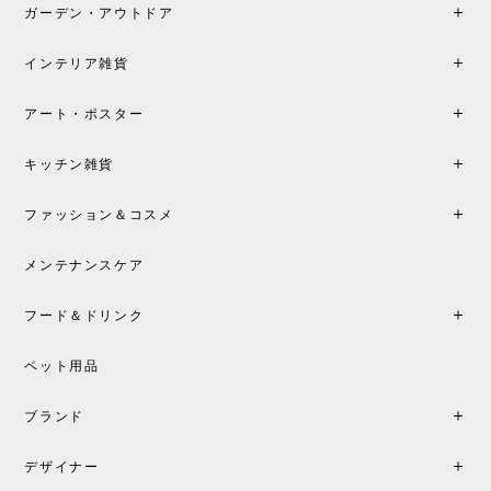
も丁寧にご案内頂き、安心して購入できました。ま
ガーデン・アウトドア
た、届いた製品も梱包含め非常にきれいな状態で大
満足です。またこちらのショップで製品購入し、イ
インテリア雑貨
ンテリアづくりを楽しんでいきたいと思います。
アート・ポスター
シートクッションプレゼント！CH24 Yチェア ビーチ SOFT BY ILSE CRAWFORD FALU［カールハンセン&サン］
キッチン雑貨
2026/05/25
ファッション＆コスメ
この色とピューターの2色買いました。黒も購入検討
中です。
メンテナンスケア
フード＆ドリンク
シートクッションプレゼント CH24 Yチェア ビーチ SOFT BY ILSE CRAWFORD PEWTER［カールハンセン&サン］
ペット用品
2026/05/25
ブランド
初めて購入したショップです。 確認の電話やメール
をして、対応が良かったので、商品の到着をドキド
デザイナー
キしながら待っています。 商品が届いたら、また買