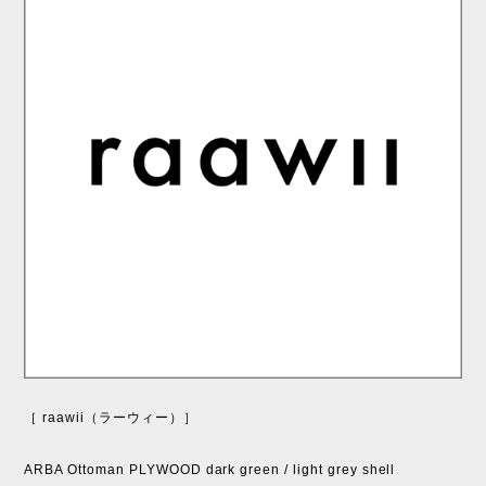
［ raawii（ラーウィー）］
ARBA Ottoman PLYWOOD dark green / light grey shell