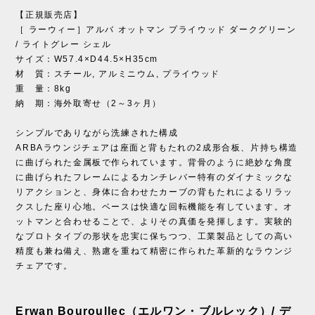
【正規販売店】
［ ラーウィー］アルバ オットマン プライウッド ダークグリーン
/ ライトグレー シェル
サイズ：W57.4×D44.5×H35cm
材 質：スチール, アルミニウム, プライウッド
重 量：8kg
納 期：海外取寄せ（2～3ヶ月）
シンプルでありながら洗練された構成
ARBAラウンジチェアは座面と背もたれの2成形合板、片持ち構造
に曲げられた金属板で作られています。背骨のように絶妙な角度
に曲げられたフレームによるカンチレバー特有のダイナミックな
リアクションと、身体に合わせたカーブの背もたれによるリラッ
クスした座り心地。ベースは快適な回転機能を有しています。オ
ットマンと合わせることで、よりその真価を発揮します。実験的
なプロトタイプの形状を忠実に保ちつつ、工業製品としての高い
精度も兼ね備え、熟慮を重ねて精密に作られた革新的なラウンジ
チェアです。
Erwan Bouroullec（エルワン・ブルレック）/ デ