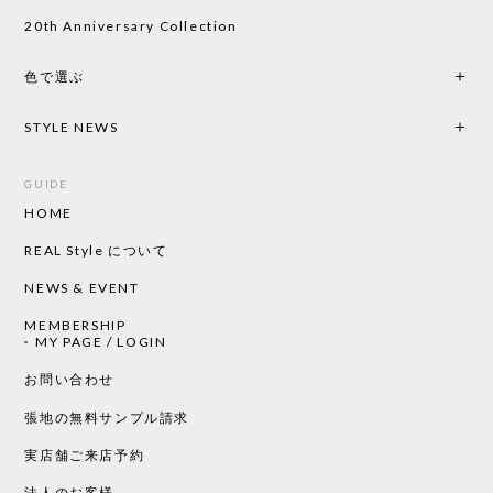
い物したいと思っています。
20th Anniversary Collection
色で選ぶ
CHUSEN てぬぐい なかよし［ Mustakivi ］
2026/05/19
STYLE NEWS
GUIDE
HOME
CHUSEN てぬぐい ローズ［ Mustakivi ］
2026/05/19
REAL Style について
NEWS & EVENT
MEMBERSHIP
CHUSEN てぬぐい 中べんけい［ Mustakivi ］
MY PAGE / LOGIN
2026/05/19
お問い合わせ
張地の無料サンプル請求
実店舗ご来店予約
CHUSEN てぬぐい べんけい［ Mustakivi ］
2026/05/19
法人のお客様