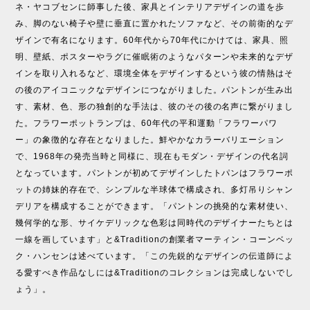
ネ・ヤコブセンに師事した後、家具とインテリアデザインの道を歩
み、脚のない椅子や壁に垂直に置かれたソファなど、その前衛的なデ
ザインで有名になります。60年代から70年代にかけては、家具、照
明、壁紙、ポスターやラグに催眠術のようなパターンや未来的なデザ
インを取り入れるなど、環境全体をデザインするという彼の情熱はそ
の後のアイコニックなデザインにつながりました。パントンが生み出
す、素材、色、形の独創的な手法は、彼のその後の名声に繋がりまし
た。フラワーポットランプは、60年代の平和運動「フラワーパワ
ー」の象徴的な存在となりました。鮮やかなカラーバリエーション
で、1968年の発売当時と同様に、現在もモダン・デザインの代名詞
となっています。パントンが初めてデザインしたトパンはフラワーポ
ットの姉妹的存在で、シンプルな半球体で構成され、多灯吊りシャン
デリアを構成することができます。「パントンの挑発的な素材使い、
幾何学的な形、サイケデリックな色彩は同時代のデザイナーたちとは
一線を画しています」と&Traditionの創業者マーティン・コーンベッ
ク・ハンセンは述べています。「この先鋭的なデザインの伝道師によ
る愛すべき作品なしには&Traditionのコレクションは完成しないでし
ょう」。