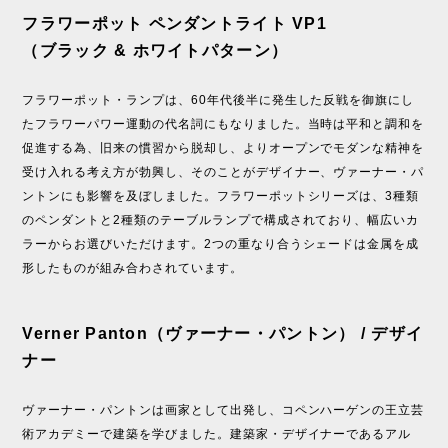
フラワーポット ペンダントライト VP1
（ブラック & ホワイトパターン）
フラワーポット・ランプは、60年代後半に発生した反戦を御旗にし
たフラワーパワー運動の代名詞にもなりました。当時は平和と調和を
促進する為、旧来の慣習から脱却し、よりオープンでモダンな精神を
受け入れる考え方が勃興し、そのことがデザイナー、ヴァーナー・パ
ントンにも影響を及ぼしました。フラワーポットシリーズは、3種類
のペンダントと2種類のテーブルランプで構成されており、幅広いカ
ラーからお選びいただけます。2つの重なり合うシェードは金属を成
形したものが組み合わされています。
Verner Panton（ヴァーナー・パントン） / デザイ
ナー
ヴァーナー・パントンは画家として出発し、コペンハーゲンの王立芸
術アカデミーで建築を学びました。建築家・デザイナーであるアル