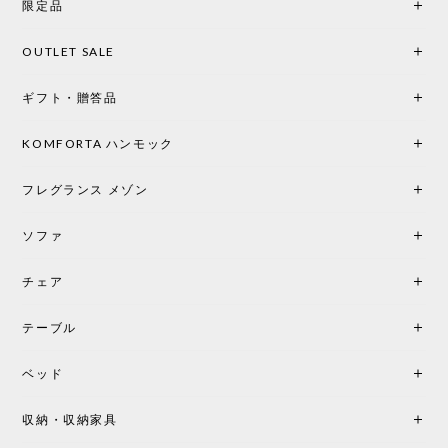
限定品
馴染み、これ一つ灯すだけで空間の心地よさと柔ら
かさが一気に引き立ちます。夜のひとときがさらに
OUTLET SALE
楽しみな時間になりました。 コードレスの利便性は
もちろん、乳白色のシェードから溢れる優しい透過
ギフト・贈答品
光は眺めているだけで癒やされます。 あまりの素晴
らしさに、キッチンカウンター用として、もう一回
り小さい「160ポータブル」のオパールベージュも追
KOMFORTA ハンモック
加で注文してしまいました。 お部屋の雰囲気を格上
げしてくれる、心からおすすめしたい名作ランプで
フレグランス メゾン
す。
ソファ
チェア
《レビューでピロープレゼント》BKF Chair バタフライチェア MARIPOSA ブラック ［cuero］
BKFブラック/レビュー投稿する
2026/06/07
テーブル
座り心地が良いです。購入して良かったです。
ベッド
収納・収納家具
《レビューキャンペーン》MG501 キューバチェア OUTDOOR チーク フラットロープ セサミ［カールハンセン&サン］