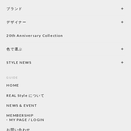
ブランド
初めて購入したショップです。 確認の電話やメール
をして、対応が良かったので、商品の到着をドキド
デザイナー
キしながら待っています。 商品が届いたら、また買
い物したいと思っています。
20th Anniversary Collection
色で選ぶ
CHUSEN てぬぐい なかよし［ Mustakivi ］
2026/05/19
STYLE NEWS
GUIDE
HOME
CHUSEN てぬぐい ローズ［ Mustakivi ］
2026/05/19
REAL Style について
NEWS & EVENT
MEMBERSHIP
CHUSEN てぬぐい 中べんけい［ Mustakivi ］
MY PAGE / LOGIN
2026/05/19
お問い合わせ