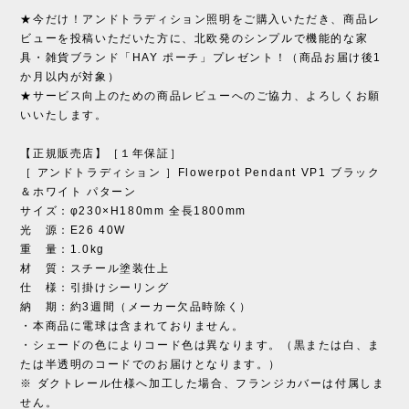
★今だけ！アンドトラディション照明をご購入いただき、商品レ
ビューを投稿いただいた方に、北欧発のシンプルで機能的な家
具・雑貨ブランド「HAY ポーチ」プレゼント！（商品お届け後1
か月以内が対象）
★サービス向上のための商品レビューへのご協力、よろしくお願
いいたします。
【正規販売店】［１年保証］
［ アンドトラディション ］Flowerpot Pendant VP1 ブラック
＆ホワイト パターン
サイズ：φ230×H180mm 全長1800mm
光 源：E26 40W
重 量：1.0kg
材 質：スチール塗装仕上
仕 様：引掛けシーリング
納 期：約3週間（メーカー欠品時除く）
・本商品に電球は含まれておりません。
・シェードの色によりコード色は異なります。（黒または白、ま
たは半透明のコードでのお届けとなります。）
※ ダクトレール仕様へ加工した場合、フランジカバーは付属しま
せん。