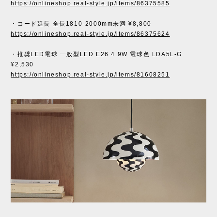
https://onlineshop.real-style.jp/items/86375585
・コード延長 全長1810-2000mm未満 ¥8,800
https://onlineshop.real-style.jp/items/86375624
・推奨LED電球 一般型LED E26 4.9W 電球色 LDA5L-G
¥2,530
https://onlineshop.real-style.jp/items/81608251