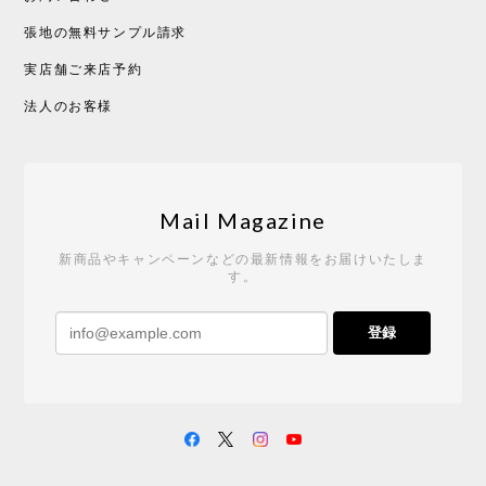
張地の無料サンプル請求
実店舗ご来店予約
CHUSEN てぬぐい べんけい［ Mustakivi ］
2026/05/19
法人のお客様
Tempo Drop ドーン［ヒャクパーセント］
2026/05/19
Mail Magazine
新商品やキャンペーンなどの最新情報をお届けいたしま
す。
《レビューキャンペーン》 CH24 Yチェア ウォールナット ナチュラル ペーパーコード （オイルフィニッシュ）［カールハンセン&サン］
登録
2026/04/27
サイトや商品に関する質問への回答が早く、また発
送時期も事前に連絡いただき、ショップの対応はと
ても良いです。 こちらの商品は2脚めの購入です
が、ウォールナットはやはり木目も色味も美しく、