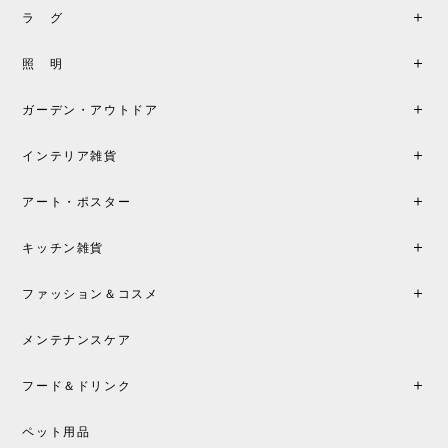
2026/05/31
ラ グ
製品もご対応も非常に良く、購入して本当に良かっ
照 明
たです。製品仕様や納期について不明点があった際
も丁寧にご案内頂き、安心して購入できました。ま
ガーデン・アウトドア
た、届いた製品も梱包含め非常にきれいな状態で大
満足です。またこちらのショップで製品購入し、イ
インテリア雑貨
ンテリアづくりを楽しんでいきたいと思います。
アート・ポスター
シートクッションプレゼント！CH24 Yチェア ビーチ SOFT BY ILSE CRAWFORD FALU［カールハンセン&サン］
キッチン雑貨
2026/05/25
ファッション＆コスメ
この色とピューターの2色買いました。黒も購入検討
中です。
メンテナンスケア
フード＆ドリンク
シートクッションプレゼント CH24 Yチェア ビーチ SOFT BY ILSE CRAWFORD PEWTER［カールハンセン&サン］
ペット用品
2026/05/25