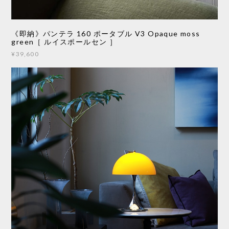
《即納》パンテラ 160 ポータブル V3 Opaque moss
green［ ルイスポールセン ］
¥39,600