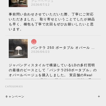
グレーベージュ
2026/07/12
事前問い合わせさせていただいた際、丁寧にご対応
いただきました。 取り寄せということでしたが納品
も早く、梱包も丁寧で次回もぜひお願いしたいと思
います。
パンテラ 250 ポータブル オパール V3 全13色［ ルイスポールセン ］
2026/06/23
ジャパンディスタイルで構築しているLDの多灯照明
の最後のピースとして「パンテラ250ポータブル」の
オパールベージュを購入しました。 実店舗のReal
Styleさんはとても素敵で、親身になって相談に乗っ
てくださり、本当にインテリアが好きなのだと感じ
CATEGORIES
られたのでこちらで購入させていただきました。 最
後までオパールホワイトと迷いましたが、空間全体
キャンペーン
の統一感や温かみのある雰囲気を考慮してベージュ
を選択。結果は大正解でした。 インテリアに美しく