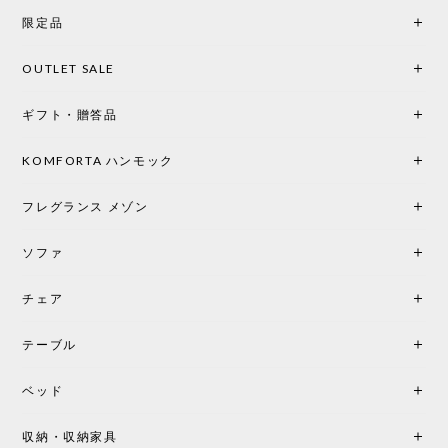
を選択。結果は大正解でした。 インテリアに美しく
限定品
馴染み、これ一つ灯すだけで空間の心地よさと柔ら
かさが一気に引き立ちます。夜のひとときがさらに
OUTLET SALE
楽しみな時間になりました。 コードレスの利便性は
もちろん、乳白色のシェードから溢れる優しい透過
ギフト・贈答品
光は眺めているだけで癒やされます。 あまりの素晴
らしさに、キッチンカウンター用として、もう一回
り小さい「160ポータブル」のオパールベージュも追
KOMFORTA ハンモック
加で注文してしまいました。 お部屋の雰囲気を格上
げしてくれる、心からおすすめしたい名作ランプで
フレグランス メゾン
す。
ソファ
チェア
《レビューでピロープレゼント》BKF Chair バタフライチェア MARIPOSA ブラック ［cuero］
BKFブラック/レビュー投稿する
2026/06/07
テーブル
座り心地が良いです。購入して良かったです。
ベッド
収納・収納家具