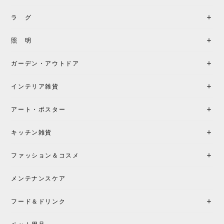
《レビューキャンペーン》MG501 キューバチェア OUTDOOR チーク フラットロープ セサミ［カールハンセン&サン］
2026/05/31
ラ グ
製品もご対応も非常に良く、購入して本当に良かっ
照 明
たです。製品仕様や納期について不明点があった際
も丁寧にご案内頂き、安心して購入できました。ま
ガーデン・アウトドア
た、届いた製品も梱包含め非常にきれいな状態で大
満足です。またこちらのショップで製品購入し、イ
インテリア雑貨
ンテリアづくりを楽しんでいきたいと思います。
アート・ポスター
シートクッションプレゼント！CH24 Yチェア ビーチ SOFT BY ILSE CRAWFORD FALU［カールハンセン&サン］
キッチン雑貨
2026/05/25
ファッション＆コスメ
この色とピューターの2色買いました。黒も購入検討
中です。
メンテナンスケア
フード＆ドリンク
シートクッションプレゼント CH24 Yチェア ビーチ SOFT BY ILSE CRAWFORD PEWTER［カールハンセン&サン］