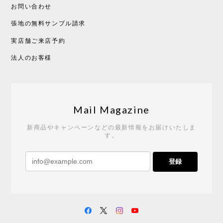
お問い合わせ
張地の無料サンプル請求
実店舗ご来店予約
CHUSEN てぬぐい べんけい［ Mustakivi ］
2026/05/19
法人のお客様
Tempo Drop ドーン［ヒャクパーセント］
2026/05/19
Mail Magazine
新商品やキャンペーンなどの最新情報をお届けいたしま
す。
《レビューキャンペーン》 CH24 Yチェア ウォールナット ナチュラル ペーパーコード （オイルフィニッシュ）［カールハンセン&サン］
登録
2026/04/27
サイトや商品に関する質問への回答が早く、また発
送時期も事前に連絡いただき、ショップの対応はと
ても良いです。 こちらの商品は2脚めの購入です
が、ウォールナットはやはり木目も色味も美しく、