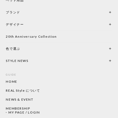
ペット用品
2026/05/25
ブランド
初めて購入したショップです。 確認の電話やメール
をして、対応が良かったので、商品の到着をドキド
デザイナー
キしながら待っています。 商品が届いたら、また買
い物したいと思っています。
20th Anniversary Collection
色で選ぶ
CHUSEN てぬぐい なかよし［ Mustakivi ］
2026/05/19
STYLE NEWS
GUIDE
HOME
CHUSEN てぬぐい ローズ［ Mustakivi ］
2026/05/19
REAL Style について
NEWS & EVENT
MEMBERSHIP
CHUSEN てぬぐい 中べんけい［ Mustakivi ］
MY PAGE / LOGIN
2026/05/19