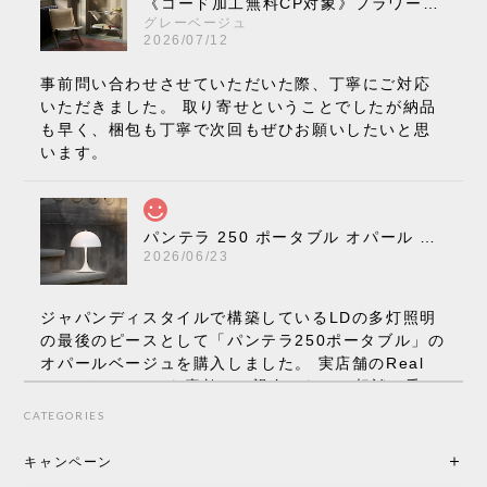
《コード加工無料CP対象》フラワーポット ペンダントライト VP10［ &Tradition ］
グレーベージュ
2026/07/12
事前問い合わせさせていただいた際、丁寧にご対応
いただきました。 取り寄せということでしたが納品
も早く、梱包も丁寧で次回もぜひお願いしたいと思
います。
パンテラ 250 ポータブル オパール V3 全13色［ ルイスポールセン ］
2026/06/23
ジャパンディスタイルで構築しているLDの多灯照明
の最後のピースとして「パンテラ250ポータブル」の
オパールベージュを購入しました。 実店舗のReal
Styleさんはとても素敵で、親身になって相談に乗っ
てくださり、本当にインテリアが好きなのだと感じ
CATEGORIES
られたのでこちらで購入させていただきました。 最
後までオパールホワイトと迷いましたが、空間全体
キャンペーン
の統一感や温かみのある雰囲気を考慮してベージュ