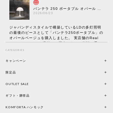
パンテラ 250 ポータブル オパール V3 全13色［ ルイスポールセン ］
2026/06/23
ジャパンディスタイルで構築しているLDの多灯照明
の最後のピースとして「パンテラ250ポータブル」の
オパールベージュを購入しました。 実店舗のReal
Styleさんはとても素敵で、親身になって相談に乗っ
てくださり、本当にインテリアが好きなのだと感じ
CATEGORIES
られたのでこちらで購入させていただきました。 最
後までオパールホワイトと迷いましたが、空間全体
キャンペーン
の統一感や温かみのある雰囲気を考慮してベージュ
を選択。結果は大正解でした。 インテリアに美しく
限定品
馴染み、これ一つ灯すだけで空間の心地よさと柔ら
かさが一気に引き立ちます。夜のひとときがさらに
OUTLET SALE
楽しみな時間になりました。 コードレスの利便性は
もちろん、乳白色のシェードから溢れる優しい透過
ギフト・贈答品
光は眺めているだけで癒やされます。 あまりの素晴
らしさに、キッチンカウンター用として、もう一回
り小さい「160ポータブル」のオパールベージュも追
KOMFORTA ハンモック
加で注文してしまいました。 お部屋の雰囲気を格上