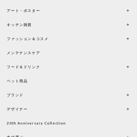
アート・ポスター
シートクッションプレゼント！CH24 Yチェア ビーチ SOFT BY ILSE CRAWFORD FALU［カールハンセン&サン］
キッチン雑貨
2026/05/25
ファッション＆コスメ
この色とピューターの2色買いました。黒も購入検討
中です。
メンテナンスケア
フード＆ドリンク
シートクッションプレゼント CH24 Yチェア ビーチ SOFT BY ILSE CRAWFORD PEWTER［カールハンセン&サン］
ペット用品
2026/05/25
ブランド
初めて購入したショップです。 確認の電話やメール
をして、対応が良かったので、商品の到着をドキド
デザイナー
キしながら待っています。 商品が届いたら、また買
い物したいと思っています。
20th Anniversary Collection