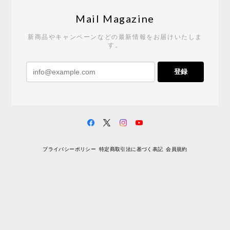
Tempo Drop ドーン［ヒャクパーセント］
2026/05/19
Mail Magazine
新商品やキャンペーンなどの最新情報をお届けいたしま
す。
《レビューキャンペーン》 CH24 Yチェア ウォールナット ナチュラル ペーパーコード （オイルフィニッシュ）［カールハンセン&サン］
登録
2026/04/27
サイトや商品に関する質問への回答が早く、また発
送時期も事前に連絡いただき、ショップの対応はと
ても良いです。 こちらの商品は2脚めの購入です
が、ウォールナットはやはり木目も色味も美しく、
満足です。1脚めは数年前に購入したので経年変化で
プライバシーポリシー
特定商取引法に基づく表記
会員規約
少し色が明るくなっていますが、2脚めもいずれ同じ
色味に落ち着いてくるかと思われます。（なお、6年
前は17万円でしたがそこから1.5倍に値上がりしてし
まいました。欲しい人は無理してでも早く買ったほ
うがいいかもしれません。） 一点気になったのは、
脚のうち1本が高さ調整のため数mmカットされてい
ましたが切りっぱなしのため、脚の下部のテーパー