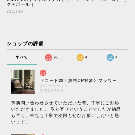
クチポール ］
¥21,340
ショップの評価
すべて
96
4
4
《コード加工無料CP対象》フラワーポット ペンダントライト VP10［ &Tradition ］
グレーベージュ
2026/07/12
事前問い合わせさせていただいた際、丁寧にご対応
いただきました。 取り寄せということでしたが納品
も早く、梱包も丁寧で次回もぜひお願いしたいと思
います。