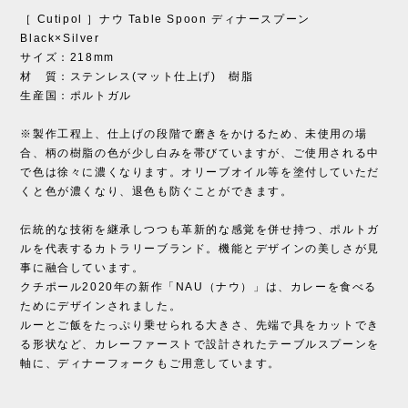
［ Cutipol ］ナウ Table Spoon ディナースプーン
Black×Silver
サイズ：218mm
材 質：ステンレス(マット仕上げ) 樹脂
生産国：ポルトガル
※製作工程上、仕上げの段階で磨きをかけるため、未使用の場
合、柄の樹脂の色が少し白みを帯びていますが、ご使用される中
で色は徐々に濃くなります。オリーブオイル等を塗付していただ
くと色が濃くなり、退色も防ぐことができます。
伝統的な技術を継承しつつも革新的な感覚を併せ持つ、ポルトガ
ルを代表するカトラリーブランド。機能とデザインの美しさが見
事に融合しています。
クチポール2020年の新作「NAU（ナウ）」は、カレーを食べる
ためにデザインされました。
ルーとご飯をたっぷり乗せられる大きさ、先端で具をカットでき
る形状など、カレーファーストで設計されたテーブルスプーンを
軸に、ディナーフォークもご用意しています。