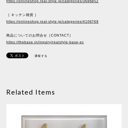
https://onlineshop.real-style.jp/categories/3686852
［ キッチン雑貨 ］
https://onlineshop.real-style.jp/categories/4106769
商品についてのお問合せ［CONTACT］
https://thebase.in/inquiry/realstyle-base-ec
通報する
Related Items