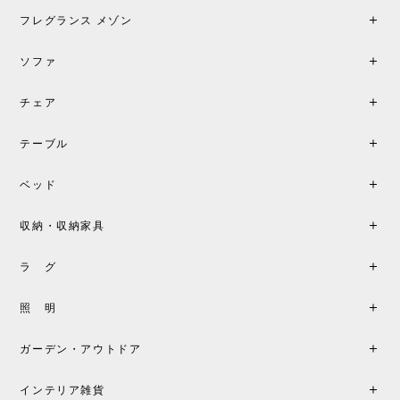
げしてくれる、心からおすすめしたい名作ランプで
フレグランス メゾン
す。
ソファ
チェア
《レビューでピロープレゼント》BKF Chair バタフライチェア MARIPOSA ブラック ［cuero］
BKFブラック/レビュー投稿する
2026/06/07
テーブル
座り心地が良いです。購入して良かったです。
ベッド
収納・収納家具
《レビューキャンペーン》MG501 キューバチェア OUTDOOR チーク フラットロープ セサミ［カールハンセン&サン］
2026/05/31
ラ グ
製品もご対応も非常に良く、購入して本当に良かっ
照 明
たです。製品仕様や納期について不明点があった際
も丁寧にご案内頂き、安心して購入できました。ま
ガーデン・アウトドア
た、届いた製品も梱包含め非常にきれいな状態で大
満足です。またこちらのショップで製品購入し、イ
インテリア雑貨
ンテリアづくりを楽しんでいきたいと思います。