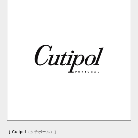
［ Cutipol（クチポール）］