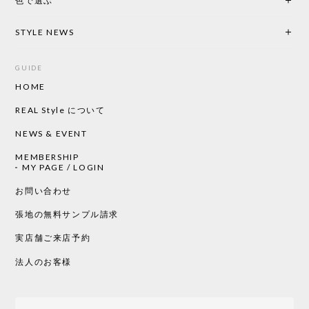
色で選ぶ
CHUSEN てぬぐい なかよし［ Mustakivi ］
2026/05/19
STYLE NEWS
GUIDE
HOME
CHUSEN てぬぐい ローズ［ Mustakivi ］
2026/05/19
REAL Style について
NEWS & EVENT
MEMBERSHIP
CHUSEN てぬぐい 中べんけい［ Mustakivi ］
MY PAGE / LOGIN
2026/05/19
お問い合わせ
張地の無料サンプル請求
実店舗ご来店予約
CHUSEN てぬぐい べんけい［ Mustakivi ］
2026/05/19
法人のお客様